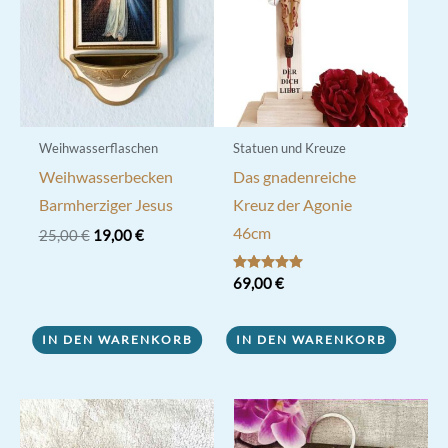
können
der
auf
Produktseite
der
gewählt
Produktseite
werden
gewählt
werden
Weihwasserflaschen
Statuen und Kreuze
Weihwasserbecken
Das gnadenreiche
Barmherziger Jesus
Kreuz der Agonie
46cm
Ursprünglicher
Aktueller
25,00
€
19,00
€
Preis
Preis
war:
ist:
Bewertet mit
69,00
€
25,00 €
19,00 €.
5.00
von 5
IN DEN WARENKORB
IN DEN WARENKORB