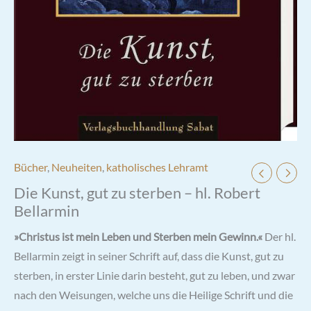
Bücher
,
Neuheiten
,
katholisches Lehramt
Die Kunst, gut zu sterben – hl. Robert
Bellarmin
»Christus ist mein Leben und Sterben mein Gewinn.«
Der hl.
Bellarmin zeigt in seiner Schrift auf, dass die Kunst, gut zu
sterben, in erster Linie darin besteht, gut zu leben, und zwar
nach den Weisungen, welche uns die Heilige Schrift und die