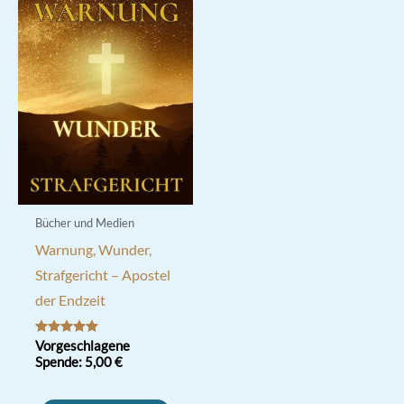
Bücher und Medien
Warnung, Wunder,
Strafgericht – Apostel
der Endzeit
Bewertet mit
Vorgeschlagene
5.00
Spende:
5,00
€
von 5