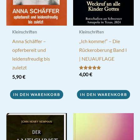
Kleinschriften
Kleinschriften
Anna Schäffer –
„Ich komme!“ – Die
opferbereit und
Rückeroberung Band I
leidensfreudig bis
| NEUAUFLAGE
zuletzt
Bewertet mit
4,00
€
5,90
€
5.00
von 5
IN DEN WARENKORB
IN DEN WARENKORB