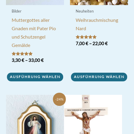
gewählt
gewählt
werden
werden
Bilder
Neuheiten
Muttergottes aller
Weihrauchmischung
Gnaden mit Pater Pio
Nard
und Schutzengel
Bewertet mit
7,00
€
–
22,00
€
Gemälde
5.00
von 5
Dieses
Bewertet mit
3,30
€
–
33,00
€
Produkt
5.00
von 5
Dieses
weist
AUSFÜHRUNG WÄHLEN
AUSFÜHRUNG WÄHLEN
Produkt
mehrere
weist
Varianten
mehrere
auf.
-24%
Varianten
Die
auf.
Optionen
Die
können
Optionen
auf