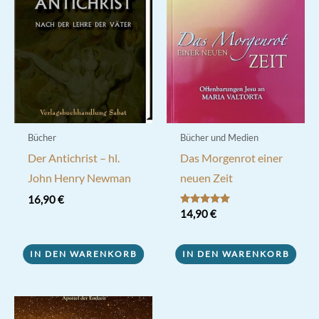
Bücher
Bücher und Medien
Der Antichrist – hl.
Das Morgenrot einer
John Henry Newman
neuen Zeit
16,90
€
Bewertet mit
14,90
€
5.00
von 5
IN DEN WARENKORB
IN DEN WARENKORB