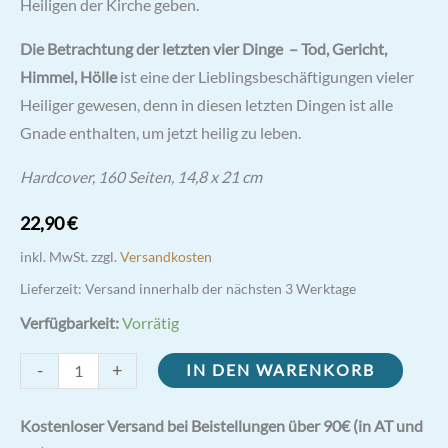
Heiligen der Kirche geben.
Die Betrachtung der letzten vier Dinge – Tod, Gericht,
Himmel, Hölle
ist eine der Lieblingsbeschäftigungen vieler
Heiliger gewesen, denn in diesen letzten Dingen ist alle
Gnade enthalten, um jetzt heilig zu leben.
4,8 x 21 cm
Hardcover, 160 Seiten, 1
22,90
€
inkl. MwSt.
zzgl.
Versandkosten
Lieferzeit:
Versand innerhalb der nächsten 3 Werktage
Verfügbarkeit:
Vorrätig
Die
-
+
IN DEN WARENKORB
Kunst,
gut
Kostenloser Versand bei Beistellungen über 90€ (in AT und