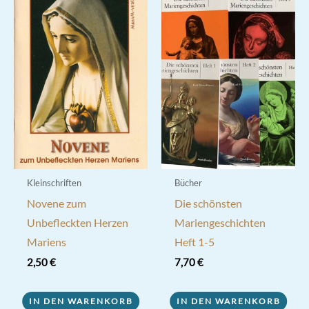
Kleinschriften
Bücher
Novene zum
Die schönsten
Unbefleckten Herzen
Mariengeschichten
Mariens
Heft 1-5
2,50
€
7,70
€
IN DEN WARENKORB
IN DEN WARENKORB