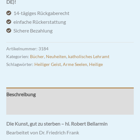
zu
DE)!
sterben
14-tägiges Rückgaberecht
-
einfache Rückerstattung
hl.
Sichere Bezahlung
Robert
Bellarmin
Artikelnummer:
3184
Menge
Kategorien:
Bücher
,
Neuheiten
,
katholisches Lehramt
Schlagwörter:
Heiliger Geist
,
Arme Seelen
,
Heilige
Beschreibung
Rezensionen (0)
Die Kunst, gut zu sterben – hl. Robert Bellarmin
Bearbeitet von Dr. Friedrich Frank