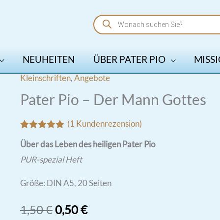
Products
search
NEUHEITEN
ÜBER PATER PIO
MISSI
Kleinschriften
,
Angebote
Pater Pio – Der Mann Gottes
(
1
Kundenrezension)
Bewertet mit
1
Über das Leben des heiligen Pater Pio
5.00
von 5,
basierend
PUR-spezial Heft
auf
Kundenbewertung
Größe: DIN A5, 20 Seiten
Ursprünglicher
Aktueller
1,50
€
0,50
€