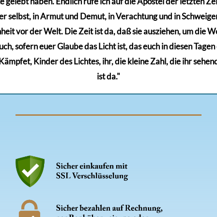
gelebt haben. Endlich rufe ich auf die Apostel der letzten Zeit
r selbst, in Armut und Demut, in Verachtung und in Schweigen,
eit vor der Welt. Die Zeit ist da, daß sie ausziehen, um die Wel
euch, sofern euer Glaube das Licht ist, das euch in diesen Tage
mpfet, Kinder des Lichtes, ihr, die kleine Zahl, die ihr sehen
ist da."