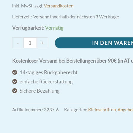
Preis
Preis
inkl. MwSt.
zzgl.
Versandkosten
Lieferzeit:
Versand innerhalb der nächsten 3 Werktage
war:
ist:
Verfügbarkeit:
Vorrätig
1,50 €
0,50 €.
Pater
-
+
IN DEN WAR
Pio
-
Kostenloser Versand bei Beistellungen über 90€ (in AT 
Der
14-tägiges Rückgaberecht
Mann
einfache Rückerstattung
Gottes
Sichere Bezahlung
Menge
Artikelnummer:
3237-6
Kategorien:
Kleinschriften
,
Angebo