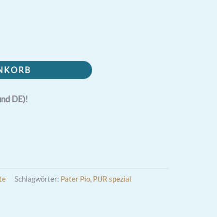
ENKORB
und DE)!
te
Schlagwörter:
Pater Pio
,
PUR spezial