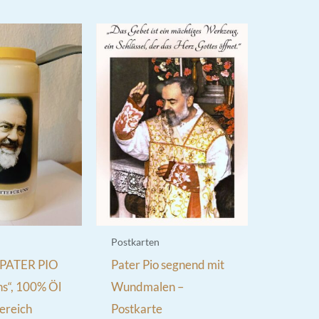
Postkarten
 „PATER PIO
Pater Pio segnend mit
uns“, 100% Öl
Wundmalen –
ereich
Postkarte