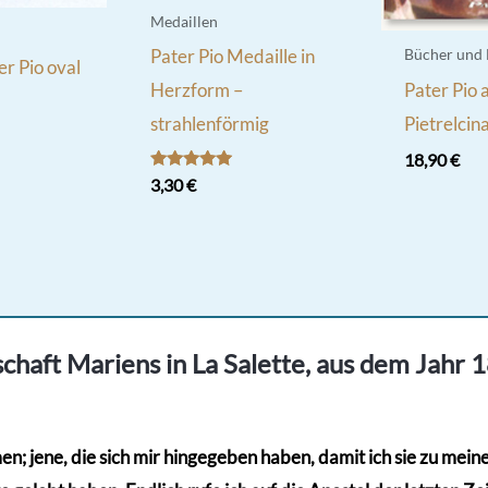
Medaillen
Pater Pio Medaille in
Bücher und
er Pio oval
Pater Pio 
Herzform –
Pietrelcin
strahlenförmig
18,90
€
Bewertet
3,30
€
mit
5.00
von 5
chaft Mariens in La Salette, aus dem Jahr 
; jene, die sich mir hingegeben haben, damit ich sie zu meinem