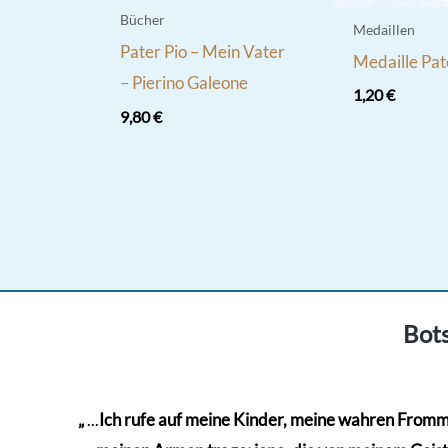
Bücher
Medaillen
Pater Pio – Mein Vater
Medaille Pat
– Pierino Galeone
1,20
€
9,80
€
Bots
„
...
Ich rufe auf meine Kinder, meine wahren Frommen