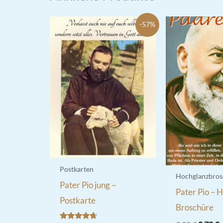
-57%
Postkarten
Hochglanzbros
Pater Pio jung –
Pater Pio – 
Postkarte
Broschüre