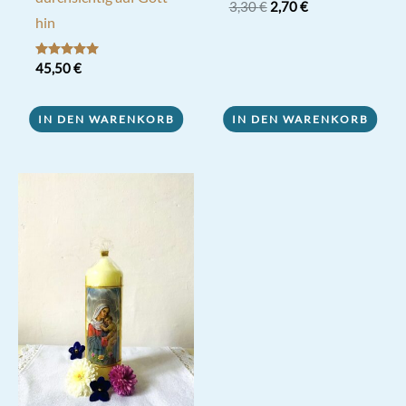
Ursprünglicher
Aktueller
3,30
€
2,70
€
Preis
Preis
hin
war:
ist:
3,30 €
2,70 €.
Bewertet mit
45,50
€
5.00
von 5
IN DEN WARENKORB
IN DEN WARENKORB