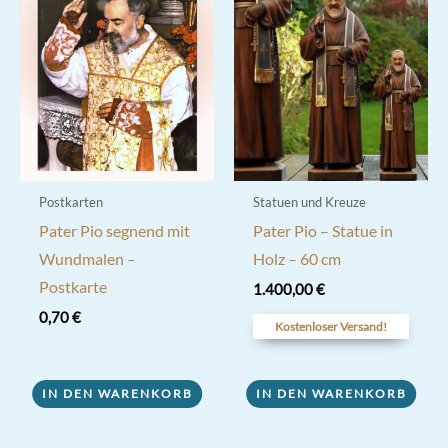
Postkarten
Statuen und Kreuze
Pater Pio segnend mit
Pater Pio – Statue in
Wundmalen –
Holz – 60 cm
Postkarte
1.400,00
€
0,70
€
Kostenloser Versand!
IN DEN WARENKORB
IN DEN WARENKORB