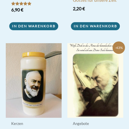
2,20
€
Bewertet mit
6,90
€
5.00
von 5
IN DEN WARENKORB
IN DEN WARENKORB
-43%
Kerzen
Angebote