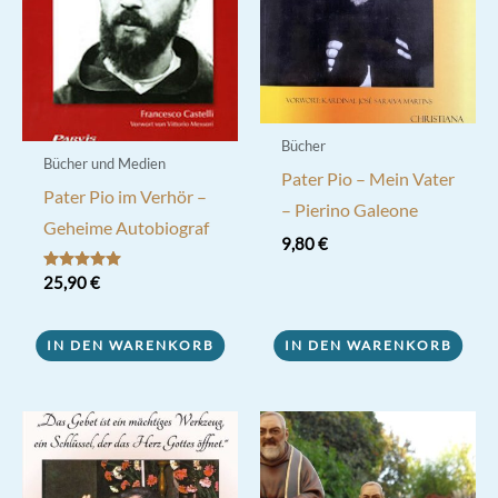
Bücher
Bücher und Medien
Pater Pio – Mein Vater
Pater Pio im Verhör –
– Pierino Galeone
Geheime Autobiograf
9,80
€
Bewertet mit
25,90
€
5.00
von 5
IN DEN WARENKORB
IN DEN WARENKORB