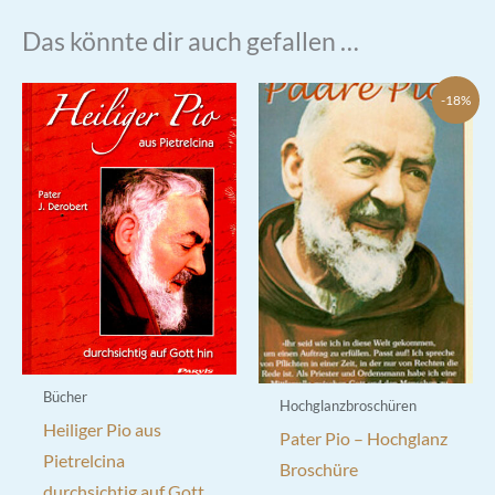
Das könnte dir auch gefallen …
-18%
Bücher
Hochglanzbroschüren
Heiliger Pio aus
Pater Pio – Hochglanz
Pietrelcina
Broschüre
durchsichtig auf Gott