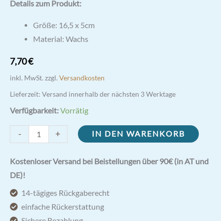
Details zum Produkt:
Größe: 16,5 x 5cm
Material: Wachs
7,70
€
inkl. MwSt.
zzgl.
Versandkosten
Lieferzeit:
Versand innerhalb der nächsten 3 Werktage
Verfügbarkeit:
Vorrätig
Pater
-
+
IN DEN WARENKORB
Pio
Kerze
Kostenloser Versand bei Beistellungen über 90€ (in AT und
165/50mm
DE)!
Menge
14-tägiges Rückgaberecht
einfache Rückerstattung
Sichere Bezahlung