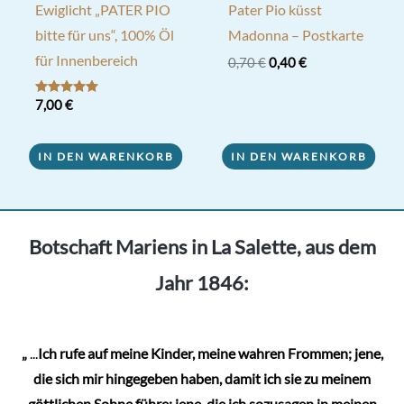
Ewiglicht „PATER PIO
Pater Pio küsst
bitte für uns“, 100% Öl
Madonna – Postkarte
für Innenbereich
Ursprünglicher
Aktueller
0,70
€
0,40
€
Preis
Preis
war:
ist:
Bewertet mit
7,00
€
0,70 €
0,40 €.
5.00
von 5
IN DEN WARENKORB
IN DEN WARENKORB
Botschaft Mariens in La Salette, aus dem
Jahr 1846:
„
...
Ich rufe auf meine Kinder, meine wahren Frommen; jene,
die sich mir hingegeben haben, damit ich sie zu meinem
göttlichen Sohne führe; jene, die ich sozusagen in meinen