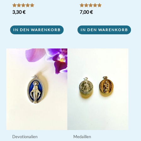
Bewertet mit
3,30
€
Bewertet
7,00
€
5.00
mit
von 5
4.80
von 5
IN DEN WARENKORB
IN DEN WARENKORB
Devotionalien
Medaillen