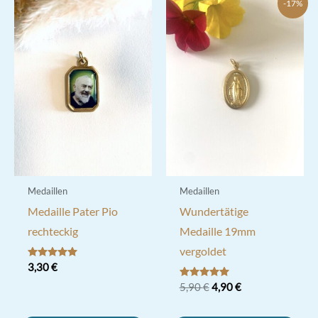
-17%
Medaillen
Medaillen
Medaille Pater Pio
Wundertätige
rechteckig
Medaille 19mm
vergoldet
Bewertet mit
3,30
€
5.00
von 5
Ursprünglicher
Aktueller
Bewertet mit
5,90
€
4,90
€
5.00
Preis
Preis
von 5
war:
ist: