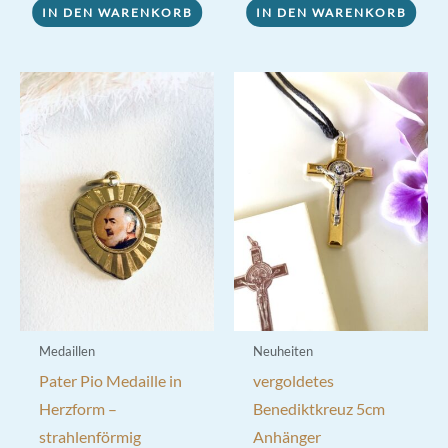
5,90 €
4,90 €.
IN DEN WARENKORB
IN DEN WARENKORB
Medaillen
Neuheiten
Pater Pio Medaille in
vergoldetes
Herzform –
Benediktkreuz 5cm
strahlenförmig
Anhänger