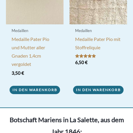
Medaillen
Medaillen
Medaille Pater Pio
Medaille Pater Pio mit
und Mutter aller
Stoffreliquie
Gnaden 1,4cm
Bewertet mit
6,50
€
vergoldet
5.00
von 5
3,50
€
IN DEN WARENKORB
IN DEN WARENKORB
Botschaft Mariens in La Salette, aus dem
Jahr 1846: