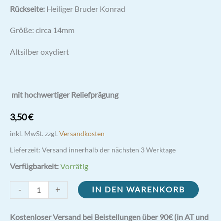
Rückseite:
Heiliger Bruder Konrad
Größe: circa 14mm
Altsilber oxydiert
mit hochwertiger Reliefprägung
3,50
€
inkl. MwSt.
zzgl.
Versandkosten
Lieferzeit:
Versand innerhalb der nächsten 3 Werktage
Verfügbarkeit:
Vorrätig
Muttergottes
-
+
IN DEN WARENKORB
Altötting
|
Kostenloser Versand bei Beistellungen über 90€ (in AT und