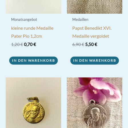
gewählt
werden
Monatsangebot
Medaillen
kleine runde Medaille
Papst Benedikt XVI.
Pater Pio 1,2cm
Medaille vergoldet
Ursprünglicher
Aktueller
Ursprünglicher
Aktueller
1,20
€
0,70
€
6,90
€
5,50
€
Preis
Preis
Preis
Preis
war:
ist:
war:
ist:
1,20 €
0,70 €.
6,90 €
5,50 €.
IN DEN WARENKORB
IN DEN WARENKORB