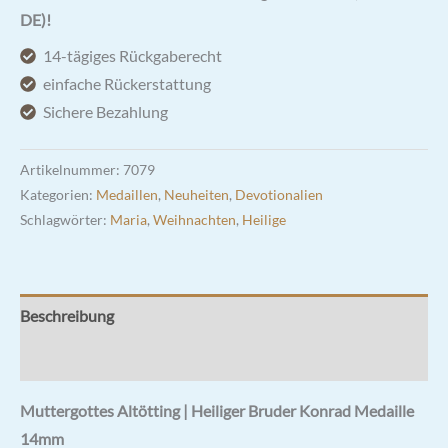
Heiliger
DE)!
Bruder
14-tägiges Rückgaberecht
Konrad
einfache Rückerstattung
Medaille
Sichere Bezahlung
Menge
Artikelnummer:
7079
Kategorien:
Medaillen
,
Neuheiten
,
Devotionalien
Schlagwörter:
Maria
,
Weihnachten
,
Heilige
Beschreibung
Rezensionen (0)
Muttergottes Altötting | Heiliger Bruder Konrad Medaille
14mm