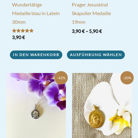
Wundertätige
Prager Jesuskind
Medaille blau in Latein
Skapulier Medaille
30mm
19mm
3,90
€
–
5,90
€
Bewertet mit
3,90
€
Dieses
5.00
von 5
Produkt
IN DEN WARENKORB
AUSFÜHRUNG WÄHLEN
weist
mehrere
Varianten
-42%
-20%
auf.
Die
Optionen
können
auf
der
Produktseite