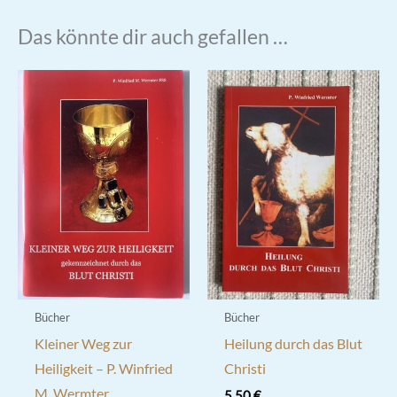
Das könnte dir auch gefallen …
Bücher
Bücher
Kleiner Weg zur
Heilung durch das Blut
Heiligkeit – P. Winfried
Christi
M. Wermter
5,50
€