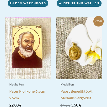
Produkt
IN DEN WARENKORB
AUSFÜHRUNG WÄHLEN
weist
mehrere
-20%
Varianten
auf.
Die
Optionen
können
auf
der
Produktseite
gewählt
werden
Neuheiten
Medaillen
Pater Pio Ikone 6,5cm
Papst Benedikt XVI.
x 9cm
Medaille vergoldet
Ursprünglicher
Aktueller
22,00
€
6,90
€
5,50
€