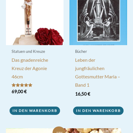
Statuen und Kreuze
Bücher
Das gnadenreiche
Leben der
Kreuz der Agonie
jungfräulichen
46cm
Gottesmutter Maria –
Band 1
Bewertet mit
69,00
€
16,50
€
5.00
von 5
IN DEN WARENKORB
IN DEN WARENKORB
-18%