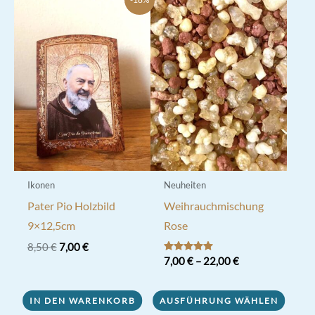
Ikonen
Neuheiten
Pater Pio Holzbild
Weihrauchmischung
9×12,5cm
Rose
Ursprünglicher
Aktueller
8,50
€
7,00
€
Preis
Preis
Bewertet mit
7,00
€
–
22,00
€
5.00
war:
ist:
von 5
Dieses
8,50 €
7,00 €.
IN DEN WARENKORB
AUSFÜHRUNG WÄHLEN
Produkt