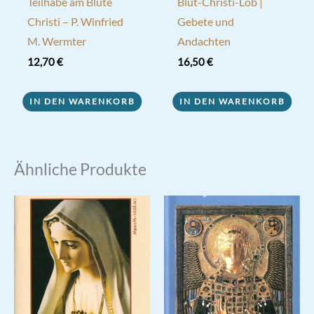
Teilhabe am Blute
Blut-Christi-Lob |
Christi – P. Winfried
Gebete und
M. Wermter
Andachten
12,70
€
16,50
€
IN DEN WARENKORB
IN DEN WARENKORB
Ähnliche Produkte