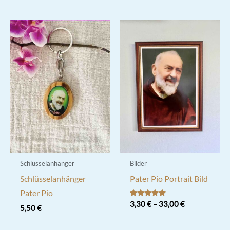
weist
mehrere
Varianten
auf.
Die
Optionen
können
auf
der
Produktseite
gewählt
werden
Schlüsselanhänger
Bilder
Schlüsselanhänger
Pater Pio Portrait Bild
Pater Pio
Bewertet mit
3,30
€
–
33,00
€
5,50
€
5.00
von 5
Dieses