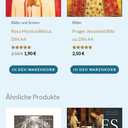
Bilder und Ikonen
Bilder
Rosa Mystica Bild ca.
Prager Jesuskind Bild
DIN A4
ca. DIN A4
Ursprünglicher
Aktueller
Bewertet mit
2,50
€
1,90
€
Bewertet mit
2,50
€
5.00
5.00
Preis
Preis
von 5
von 5
war:
ist:
2,50 €
1,90 €.
IN DEN WARENKORB
IN DEN WARENKORB
Ähnliche Produkte