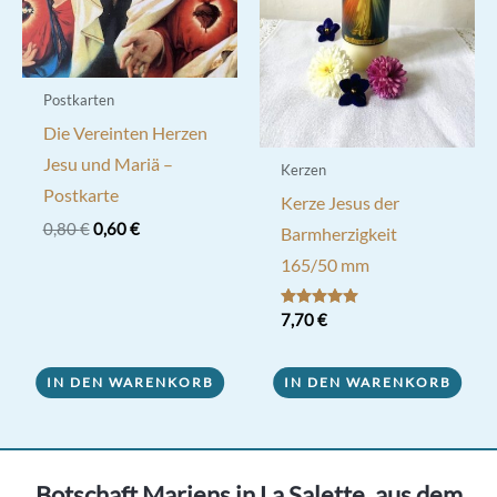
Postkarten
Die Vereinten Herzen
Jesu und Mariä –
Kerzen
Postkarte
Kerze Jesus der
Ursprünglicher
Aktueller
0,80
€
0,60
€
Barmherzigkeit
Preis
Preis
165/50 mm
war:
ist:
0,80 €
0,60 €.
Bewertet mit
7,70
€
5.00
von 5
IN DEN WARENKORB
IN DEN WARENKORB
Botschaft Mariens in La Salette, aus dem