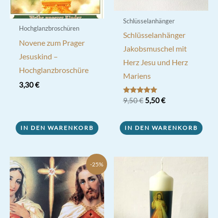
gewählt
werden
Schlüsselanhänger
Hochglanzbroschüren
Schlüsselanhänger
Novene zum Prager
Jakobsmuschel mit
Jesuskind –
Herz Jesu und Herz
Hochglanzbroschüre
Mariens
3,30
€
Ursprünglicher
Aktueller
Bewertet mit
9,50
€
5,50
€
5.00
Preis
Preis
von 5
war:
ist:
9,50 €
5,50 €.
IN DEN WARENKORB
IN DEN WARENKORB
-25%