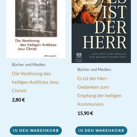
Bücher und Medien
Bücher und Medien
Die Verehrung des
Es ist der Herr -
heiligen Antlitzes Jesu
Gedanken zum
Christi
Empfang der heiligen
2,80
€
Kommunion
15,90
€
IN DEN WARENKORB
IN DEN WARENKORB