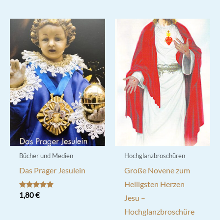
Bücher und Medien
Hochglanzbroschüren
Das Prager Jesulein
Große Novene zum
Heiligsten Herzen
Bewertet mit
1,80
€
Jesu –
5.00
von 5
Hochglanzbroschüre