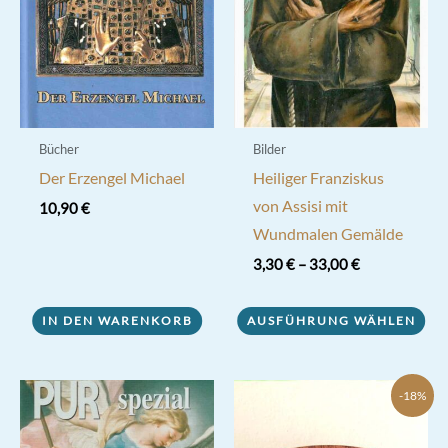
Bücher
Bilder
Der Erzengel Michael
Heiliger Franziskus
von Assisi mit
10,90
€
Wundmalen Gemälde
3,30
€
–
33,00
€
Dieses
IN DEN WARENKORB
AUSFÜHRUNG WÄHLEN
Produkt
weist
mehrere
-18%
Varianten
auf.