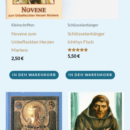
Kleinschriften
Schlüsselanhänger
Novene zum
Schlüsselanhänger
Unbefleckten Herzen
Ichthys Fisch
Mariens
Bewertet mit
5,50
€
2,50
€
5.00
von 5
IN DEN WARENKORB
IN DEN WARENKORB