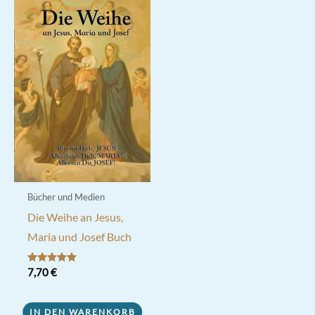
Bücher und Medien
Die Weihe an Jesus,
Maria und Josef Buch
Bewertet mit
7,70
€
5.00
von 5
IN DEN WARENKORB