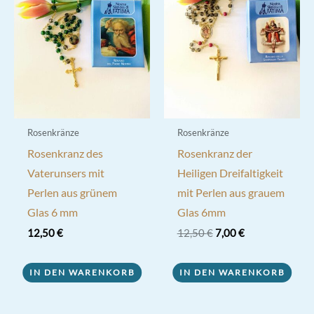
Rosenkränze
Rosenkränze
Rosenkranz des
Rosenkranz der
Vaterunsers mit
Heiligen Dreifaltigkeit
Perlen aus grünem
mit Perlen aus grauem
Glas 6 mm
Glas 6mm
Ursprünglicher
Aktueller
12,50
€
12,50
€
7,00
€
Preis
Preis
war:
ist:
12,50 €
7,00 €.
IN DEN WARENKORB
IN DEN WARENKORB