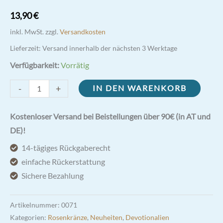
13,90
€
inkl. MwSt.
zzgl.
Versandkosten
Lieferzeit:
Versand innerhalb der nächsten 3 Werktage
Verfügbarkeit:
Vorrätig
Heiliger
-
+
IN DEN WARENKORB
Josef
|
Kostenloser Versand bei Beistellungen über 90€ (in AT und
Heilige
DE)!
Familie
14-tägiges Rückgaberecht
Rosenkranz
einfache Rückerstattung
7
Sichere Bezahlung
mm
Menge
Artikelnummer:
0071
Kategorien:
Rosenkränze
,
Neuheiten
,
Devotionalien