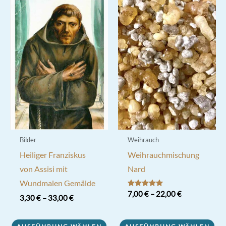
Bilder
Weihrauch
Heiliger Franziskus
Weihrauchmischung
von Assisi mit
Nard
Wundmalen Gemälde
Bewertet mit
7,00
€
–
22,00
€
3,30
€
–
33,00
€
5.00
von 5
Dieses
Dieses
Produkt