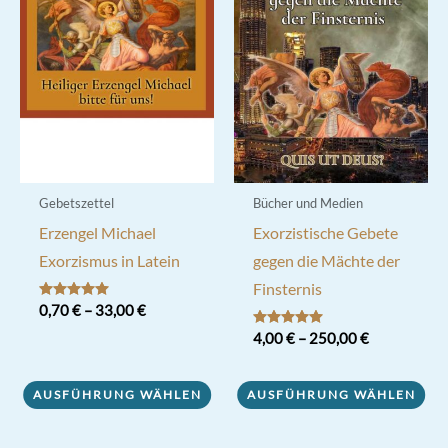
Optionen
können
auf
der
Produktseite
gewählt
werden
Gebetszettel
Bücher und Medien
Erzengel Michael
Exorzistische Gebete
Exorzismus in Latein
gegen die Mächte der
Finsternis
Bewertet mit
0,70
€
–
33,00
€
5.00
von 5
Bewertet mit
4,00
€
–
250,00
€
Dieses
5.00
von 5
Produkt
Dieses
AUSFÜHRUNG WÄHLEN
AUSFÜHRUNG WÄHLEN
weist
Produkt
mehrere
weist