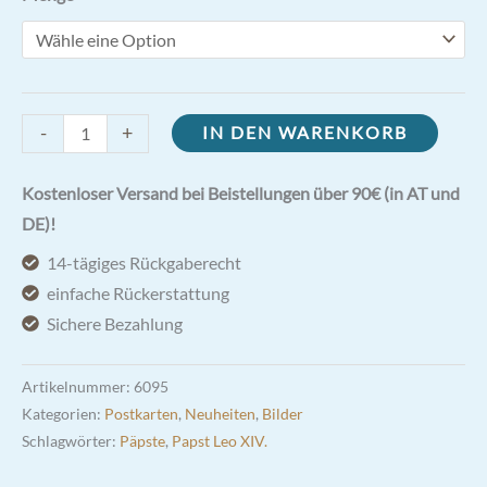
Gebetskarte
-
+
IN DEN WARENKORB
Papst
Leo
Kostenloser Versand bei Beistellungen über 90€ (in AT und
XIV.
DE)!
Din
14-tägiges Rückgaberecht
A6
einfache Rückerstattung
Menge
Sichere Bezahlung
Artikelnummer:
6095
Kategorien:
Postkarten
,
Neuheiten
,
Bilder
Schlagwörter:
Päpste
,
Papst Leo XIV.