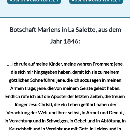
AUSFÜHRUNG WÄHLEN
AUSFÜHRUNG WÄHLEN
Produkt
weist
weist
mehrere
mehrere
Varianten
Varianten
Botschaft Mariens in La Salette, aus dem
auf.
auf.
Die
Jahr 1846:
Die
Optionen
Optionen
können
können
auf
„
...
Ich rufe auf meine Kinder, meine wahren Frommen; jene,
auf
der
die sich mir hingegeben haben, damit ich sie zu meinem
der
Produktseite
göttlichen Sohne führe; jene, die ich sozusagen in meinen
Produktseite
gewählt
Armen trage; jene, die von meinem Geiste gelebt haben.
gewählt
werden
Endlich rufe ich auf die Apostel der letzten Zeiten, die treuen
werden
Jünger Jesu Christi, die ein Leben geführt haben der
Verachtung der Welt und ihrer selbst, in Armut und Demut,
in Verachtung und in Schweigen, in Gebet und in Abtötung, in
Keuschheit und in Vereinigung mit Gott, in Leiden und in