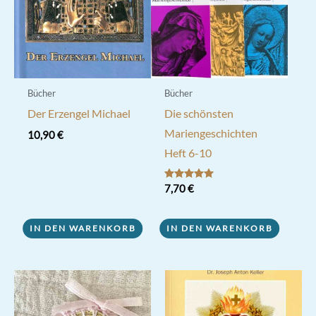
Bücher
Bücher
Der Erzengel Michael
Die schönsten
Mariengeschichten
10,90
€
Heft 6-10
Bewertet mit
7,70
€
5.00
von 5
IN DEN WARENKORB
IN DEN WARENKORB