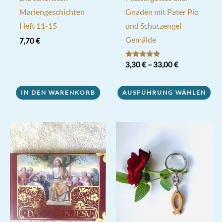
Mariengeschichten
Gnaden mit Pater Pio
Heft 11-15
und Schutzengel
Gemälde
7,70
€
Bewertet mit
3,30
€
–
33,00
€
5.00
von 5
Dieses
IN DEN WARENKORB
AUSFÜHRUNG WÄHLEN
Produkt
weist
mehrere
Varianten
auf.
Die
Optionen
können
auf
der