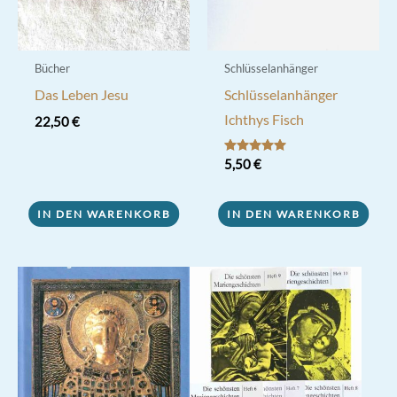
Produktseite
gewählt
werden
Bücher
Schlüsselanhänger
Das Leben Jesu
Schlüsselanhänger
Ichthys Fisch
22,50
€
Bewertet mit
5,50
€
5.00
von 5
IN DEN WARENKORB
IN DEN WARENKORB