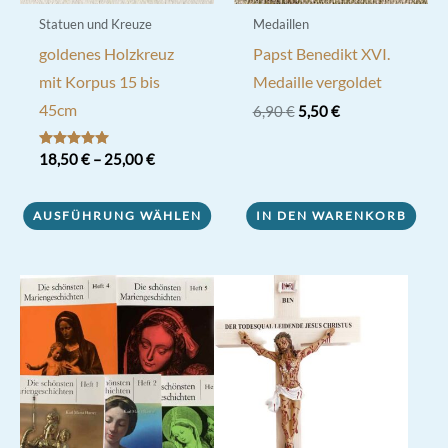
Statuen und Kreuze
Medaillen
goldenes Holzkreuz
Papst Benedikt XVI.
mit Korpus 15 bis
Medaille vergoldet
45cm
Ursprünglicher
Aktueller
6,90
€
5,50
€
Preis
Preis
war:
ist:
Bewertet mit
18,50
€
–
25,00
€
6,90 €
5,50 €.
5.00
von 5
Dieses
AUSFÜHRUNG WÄHLEN
IN DEN WARENKORB
Produkt
weist
mehrere
Varianten
auf.
Die
Optionen
können
auf