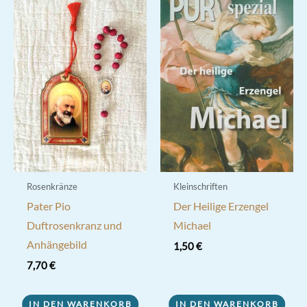
Rosenkränze
Kleinschriften
Pater Pio
Der Heilige Erzengel
Duftrosenkranz und
Michael
Anhängebild
1,50
€
7,70
€
IN DEN WARENKORB
IN DEN WARENKORB