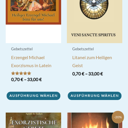
Gebetszettel
Gebetszettel
Erzengel Michael
Litanei zum Heiligen
Exorzismus in Latein
Geist
0,70
€
–
33,00
€
Bewertet mit
0,70
€
–
33,00
€
Dieses
5.00
von 5
Dieses
Produkt
AUSFÜHRUNG WÄHLEN
AUSFÜHRUNG WÄHLEN
Produkt
weist
weist
mehrere
mehrere
Varianten
-20%
Varianten
auf.