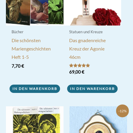
der
Produktseite
gewählt
werden
Bücher
Statuen und Kreuze
Die schönsten
Das gnadenreiche
Mariengeschichten
Kreuz der Agonie
Heft 1-5
46cm
7,70
€
Bewertet mit
69,00
€
5.00
von 5
IN DEN WARENKORB
IN DEN WARENKORB
-12%