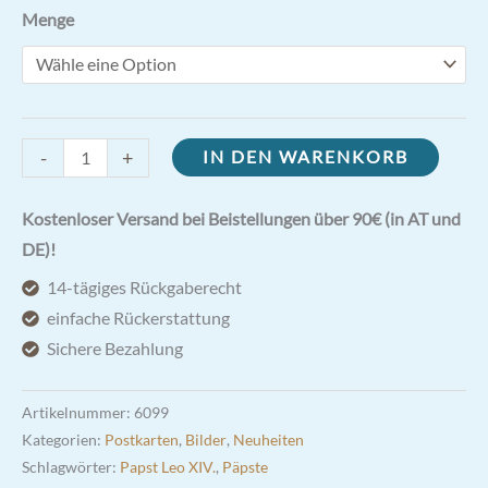
Menge
Gebetsfaltkarte
-
+
IN DEN WARENKORB
Papst
Leo
Kostenloser Versand bei Beistellungen über 90€ (in AT und
XIV.
DE)!
4-
14-tägiges Rückgaberecht
seitig
einfache Rückerstattung
Din
Sichere Bezahlung
A7
Menge
Artikelnummer:
6099
Kategorien:
Postkarten
,
Bilder
,
Neuheiten
Schlagwörter:
Papst Leo XIV.
,
Päpste