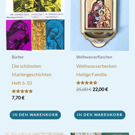
Bücher
Weihwasserflaschen
Die schönsten
Weihwasserbecken
Mariengeschichten
Heilige Familie
Heft 6-10
Ursprünglicher
Aktueller
Bewertet mit
25,00
€
22,00
€
5.00
Preis
Preis
von 5
Bewertet mit
7,70
€
war:
ist:
5.00
25,00 €
22,00 €.
von 5
IN DEN WARENKORB
IN DEN WARENKORB