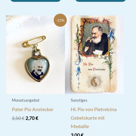
-23%
Monatsangebot
Sonstiges
Pater Pio Anstecker
Hl. Pio von Pietrelcina
Gebetskarte mit
Ursprünglicher
Aktueller
3,50
€
2,70
€
Preis
Preis
Medaille
war:
ist:
3,50 €
2,70 €.
3,00
€