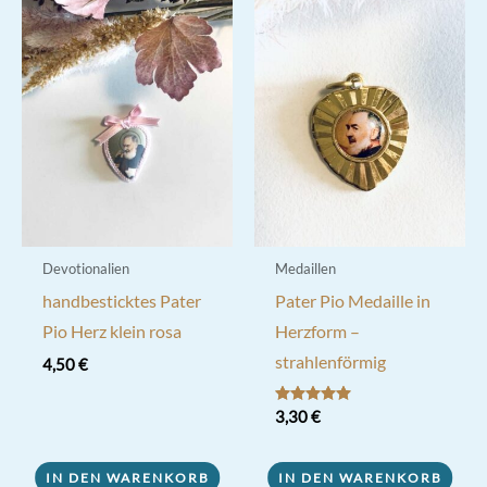
Devotionalien
Medaillen
handbesticktes Pater
Pater Pio Medaille in
Pio Herz klein rosa
Herzform –
strahlenförmig
4,50
€
Bewertet mit
3,30
€
5.00
von 5
IN DEN WARENKORB
IN DEN WARENKORB