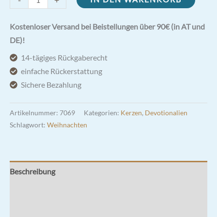
7
Tage
Kostenloser Versand bei Beistellungen über 90€ (in AT und
|
DE)!
100%
14-tägiges Rückgaberecht
Pflanzenöl
einfache Rückerstattung
Menge
Sichere Bezahlung
Artikelnummer:
7069
Kategorien:
Kerzen
,
Devotionalien
Schlagwort:
Weihnachten
Beschreibung
Zusätzliche Informationen
Rezensionen (0)