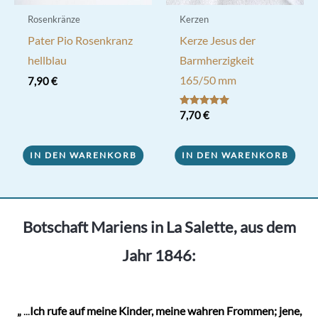
Rosenkränze
Kerzen
Pater Pio Rosenkranz
Kerze Jesus der
hellblau
Barmherzigkeit
165/50 mm
7,90
€
Bewertet mit
7,70
€
5.00
von 5
IN DEN WARENKORB
IN DEN WARENKORB
Botschaft Mariens in La Salette, aus dem
Jahr 1846:
„
...
Ich rufe auf meine Kinder, meine wahren Frommen; jene,