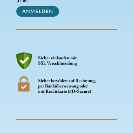
(
Link
)