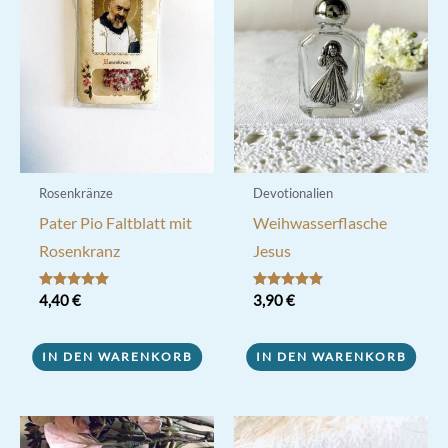
Rosenkränze
Devotionalien
Pater Pio Faltblatt mit
Weihwasserflasche
Rosenkranz
Jesus
Bewertet mit
4,40
€
Bewertet mit
3,90
€
5.00
5.00
von 5
von 5
IN DEN WARENKORB
IN DEN WARENKORB