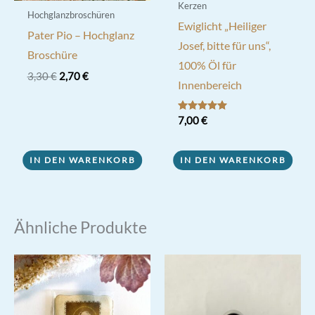
Kerzen
Hochglanzbroschüren
Ewiglicht „Heiliger
Pater Pio – Hochglanz
Josef, bitte für uns“,
Broschüre
100% Öl für
Ursprünglicher
Aktueller
3,30
€
2,70
€
Innenbereich
Preis
Preis
war:
ist:
3,30 €
2,70 €.
Bewertet mit
7,00
€
5.00
von 5
IN DEN WARENKORB
IN DEN WARENKORB
Ähnliche Produkte