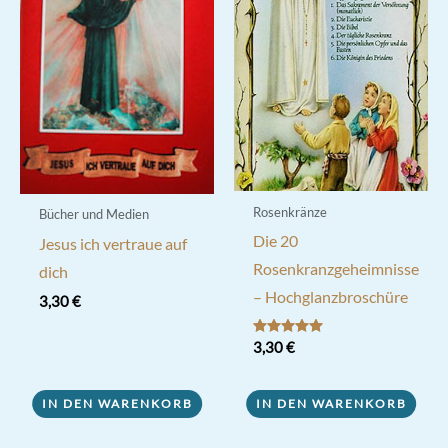
Rosenkränze
Bücher und Medien
Die 20
Jesus ich vertraue auf
Rosenkranzgeheimnisse
dich
– Hochglanzbroschüre
3,30
€
Bewertet mit
3,30
€
5.00
von 5
IN DEN WARENKORB
IN DEN WARENKORB