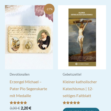
-27%
Devotionalien
Gebetszettel
Erzengel Michael –
Kleiner katholischer
Pater Pio Segenskarte
Katechismus | 12-
mit Medaille
seitiges Faltblatt
Ursprünglicher
Aktueller
Bewertet mit
3,00
€
2,20
€
Bewertet mit
5.00
5.00