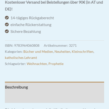
und
Kostenloser Versand bei Beistellungen über 90€ (in AT und
die
DE)!
Kindheit
14-tägiges Rückgaberecht
unseres
einfache Rückerstattung
Herrn
Sichere Bezahlung
Jesus
Christus
ISBN:
9783964060808
Artikelnummer:
3271
-
Kategorien:
Bücher und Medien
,
Neuheiten
,
Kleinschriften
,
Hl.
katholisches Lehramt
Alfons
Schlagwörter:
Weihnachten
,
Prophetie
Menge
Beschreibung
Rezensionen (0)