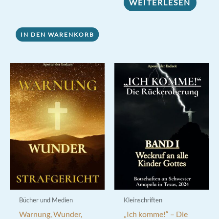
WEITERLESEN
Preis
Preis
von 5
von 5
war:
ist:
3,00 €
2,20 €.
IN DEN WARENKORB
Bücher und Medien
Kleinschriften
Warnung, Wunder,
„Ich komme!“ – Die