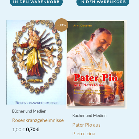
IN DEN WARENKORB
IN DEN WARENKORB
-30%
Bücher und Medien
Bücher und Medien
Rosenkranzgeheimnisse
Pater Pio aus
Ursprünglicher
Aktueller
1,00
€
0,70
€
Pietrelcina
Preis
Preis