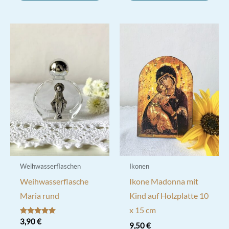
Weihwasserflaschen
Ikonen
Weihwasserflasche
Ikone Madonna mit
Maria rund
Kind auf Holzplatte 10
x 15 cm
Bewertet mit
3,90
€
9,50
€
5.00