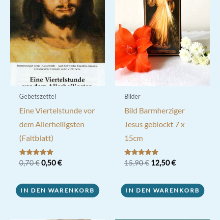
Gebetszettel
Bilder
Eine Viertelstunde vor
Bild Barmherziger
dem Allerheiligsten
Jesus geblockt 7 x
(Faltblatt)
15cm
Ursprünglicher
Aktueller
Ursprünglicher
Aktueller
Bewertet mit
0,70
€
0,50
€
Bewertet mit
15,90
€
12,50
€
5.00
5.00
Preis
Preis
Preis
Preis
von 5
von 5
war:
ist:
war:
ist:
0,70 €
0,50 €.
15,90 €
12,50 €.
IN DEN WARENKORB
IN DEN WARENKORB