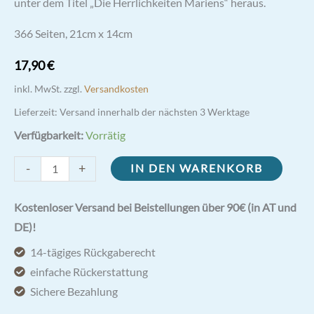
unter dem Titel „Die Herrlichkeiten Mariens“ heraus.
366 Seiten, 21cm x 14cm
17,90
€
inkl. MwSt.
zzgl.
Versandkosten
Lieferzeit:
Versand innerhalb der nächsten 3 Werktage
Verfügbarkeit:
Vorrätig
Die
-
+
IN DEN WARENKORB
Herrlichkeiten
Mariens
Kostenloser Versand bei Beistellungen über 90€ (in AT und
-
DE)!
Hl.
14-tägiges Rückgaberecht
Alfons
einfache Rückerstattung
Maria
Sichere Bezahlung
von