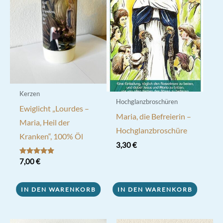
Kerzen
Hochglanzbroschüren
Ewiglicht „Lourdes –
Maria, die Befreierin –
Maria, Heil der
Hochglanzbroschüre
Kranken“, 100% Öl
3,30
€
Bewertet mit
7,00
€
5.00
von 5
IN DEN WARENKORB
IN DEN WARENKORB