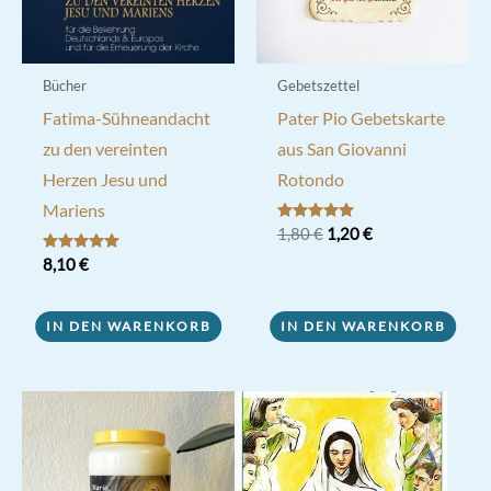
Bücher
Gebetszettel
Fatima-Sühneandacht
Pater Pio Gebetskarte
zu den vereinten
aus San Giovanni
Herzen Jesu und
Rotondo
Mariens
Ursprünglicher
Aktueller
Bewertet mit
1,80
€
1,20
€
5.00
Preis
Preis
von 5
Bewertet mit
8,10
€
war:
ist:
5.00
1,80 €
1,20 €.
von 5
IN DEN WARENKORB
IN DEN WARENKORB