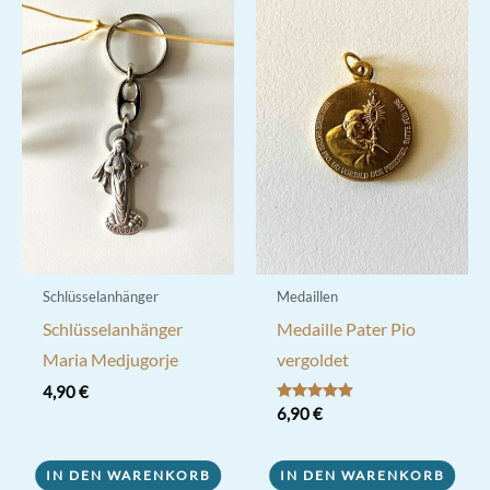
Schlüsselanhänger
Medaillen
Schlüsselanhänger
Medaille Pater Pio
Maria Medjugorje
vergoldet
4,90
€
Bewertet mit
6,90
€
5.00
von 5
IN DEN WARENKORB
IN DEN WARENKORB