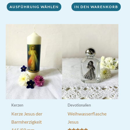
von 5
AUSFÜHRUNG WÄHLEN
IN DEN WARENKORB
Produkt
weist
mehrere
Varianten
auf.
Die
Optionen
können
auf
der
Produktseite
gewählt
werden
Kerzen
Devotionalien
Kerze Jesus der
Weihwasserflasche
Barmherzigkeit
Jesus
165/50 mm