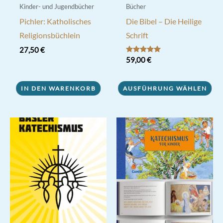
Kinder- und Jugendbücher
Bücher
Pichler: Katholisches
Die Bibel – Die Heilige
Religionsbüchlein
Schrift
27,50
€
Bewertet mit
59,00
€
5.00
von 5
Dieses
IN DEN WARENKORB
AUSFÜHRUNG WÄHLEN
Produkt
weist
mehrere
Varianten
auf.
Die
Optionen
können
auf
der