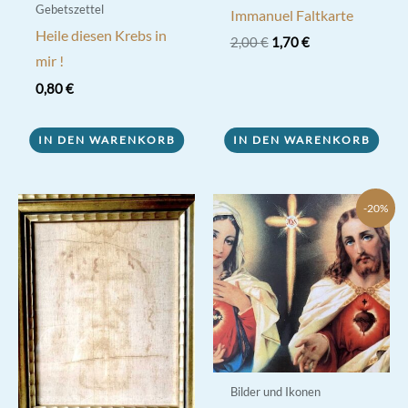
Gebetszettel
Immanuel Faltkarte
Heile diesen Krebs in
Ursprünglicher
Aktueller
2,00
€
1,70
€
Preis
Preis
mir !
war:
ist:
0,80
€
2,00 €
1,70 €.
IN DEN WARENKORB
IN DEN WARENKORB
-20%
Bilder und Ikonen