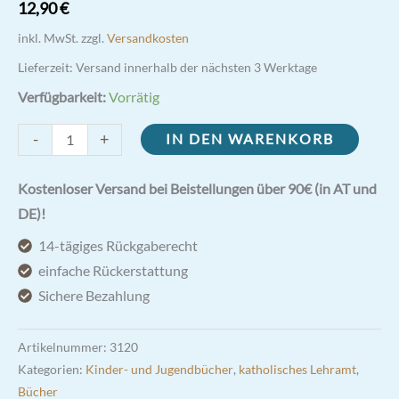
12,90
€
inkl. MwSt.
zzgl.
Versandkosten
Lieferzeit:
Versand innerhalb der nächsten 3 Werktage
Verfügbarkeit:
Vorrätig
Der
-
+
IN DEN WARENKORB
kleine
Tarzisius
Kostenloser Versand bei Beistellungen über 90€ (in AT und
Menge
DE)!
14-tägiges Rückgaberecht
einfache Rückerstattung
Sichere Bezahlung
Artikelnummer:
3120
Kategorien:
Kinder- und Jugendbücher
,
katholisches Lehramt
,
Bücher