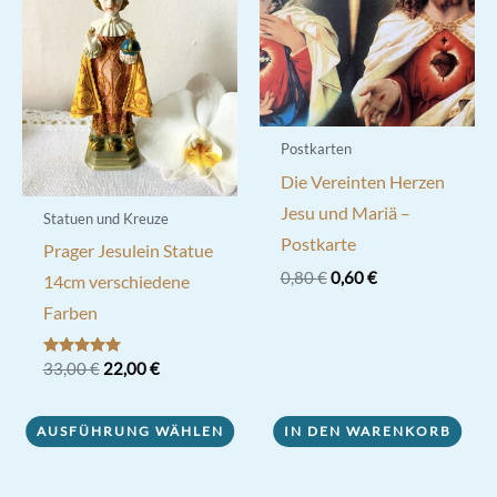
Postkarten
Die Vereinten Herzen
Jesu und Mariä –
Statuen und Kreuze
Postkarte
Prager Jesulein Statue
Ursprünglicher
Aktueller
0,80
€
0,60
€
14cm verschiedene
Preis
Preis
Farben
war:
ist:
0,80 €
0,60 €.
Ursprünglicher
Aktueller
Bewertet mit
33,00
€
22,00
€
5.00
Preis
Preis
von 5
Dieses
war:
ist:
33,00 €
22,00 €.
AUSFÜHRUNG WÄHLEN
IN DEN WARENKORB
Produkt
weist
mehrere