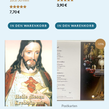
Bewertet mit
3,90
€
5.00
von 5
Bewertet mit
7,70
€
5.00
von 5
IN DEN WARENKORB
IN DEN WARENKORB
-15%
Postkarten