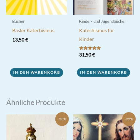
Produktseite
gewählt
werden
Bücher
Kinder- und Jugendbücher
Basler Katechismus
Katechismus für
Kinder
13,50
€
Bewertet mit
31,50
€
5.00
von 5
IN DEN WARENKORB
IN DEN WARENKORB
Ähnliche Produkte
-33%
-25%