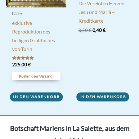
Die Vereinten Herzen
Jesu und Mariä –
Bilder
Kreditkarte
exklusive
Ursprünglicher
Aktueller
0,50
€
0,40
€
Reproduktion des
Preis
Preis
heiligen Grabtuches
war:
ist:
0,50 €
0,40 €.
von Turin
Bewertet mit
225,00
€
5.00
von 5
Kostenloser Versand!
IN DEN WARENKORB
IN DEN WARENKORB
Botschaft Mariens in La Salette, aus dem