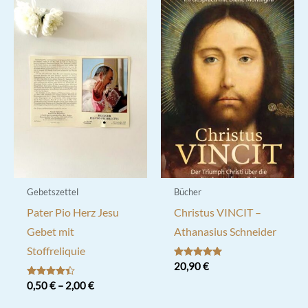
Varianten
auf.
Die
Optionen
können
auf
der
Produktseite
gewählt
werden
Gebetszettel
Bücher
Pater Pio Herz Jesu
Christus VINCIT –
Gebet mit
Athanasius Schneider
Stoffreliquie
Bewertet mit
20,90
€
5.00
von 5
Bewertet
0,50
€
–
2,00
€
mit
4.33
Dieses