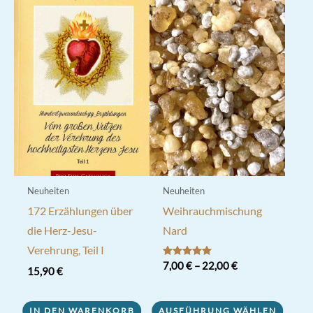
Neuheiten
Neuheiten
172 Erzählungen über
Weihrauchmischung
die Herz-Jesu-
Nard
Verehrung, Teil I
Bewertet mit
7,00
€
–
22,00
€
15,90
€
5.00
von 5
Dieses
Produkt
IN DEN WARENKORB
AUSFÜHRUNG WÄHLEN