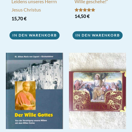
Leidens unseres Herrn
Wille geschehe!“
Jesus Christus
Bewertet mit
14,50
€
15,70
€
5.00
von 5
IN DEN WARENKORB
IN DEN WARENKORB