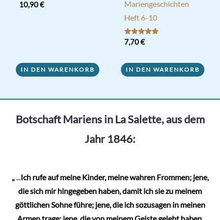
Mariengeschichten
10,90
€
Heft 6-10
Bewertet mit
7,70
€
5.00
von 5
IN DEN WARENKORB
IN DEN WARENKORB
Botschaft Mariens in La Salette, aus dem
Jahr 1846:
„
...
Ich rufe auf meine Kinder, meine wahren Frommen; jene,
die sich mir hingegeben haben, damit ich sie zu meinem
göttlichen Sohne führe; jene, die ich sozusagen in meinen
Armen trage; jene, die von meinem Geiste gelebt haben.