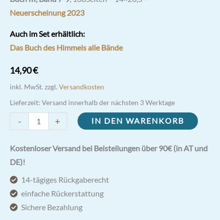
Neuerscheinung
2023
Auch im Set erhältlich:
Das Buch des Himmels alle Bände
14,90
€
inkl. MwSt.
zzgl.
Versandkosten
Lieferzeit:
Versand innerhalb der nächsten 3 Werktage
Das
-
+
IN DEN WARENKORB
Buch
des
Kostenloser Versand bei Beistellungen über 90€ (in AT und
Himmels
DE)!
3
14-tägiges Rückgaberecht
(Band
einfache Rückerstattung
7-
Sichere Bezahlung
9)