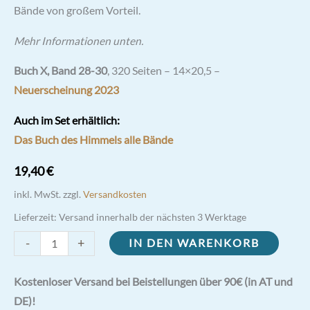
Bände von großem Vorteil.
Mehr Informationen unten.
Buch X, Band 28-30
, 320 Seiten – 14×20,5 –
Neuerscheinung
2023
Auch im Set erhältlich:
Das Buch des Himmels alle Bände
19,40
€
inkl. MwSt.
zzgl.
Versandkosten
Lieferzeit:
Versand innerhalb der nächsten 3 Werktage
Das
-
+
IN DEN WARENKORB
Buch
des
Kostenloser Versand bei Beistellungen über 90€ (in AT und
Himmels
DE)!