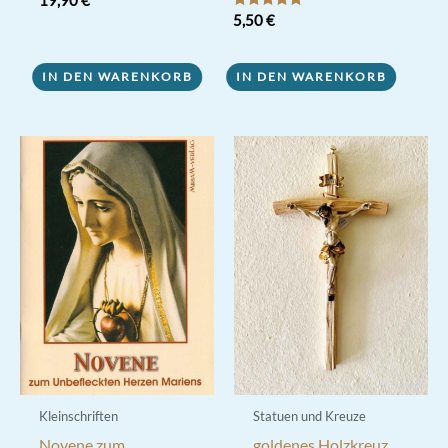
19,90
€
Bewertet mit
5,50
€
5.00
von 5
IN DEN WARENKORB
IN DEN WARENKORB
Kleinschriften
Statuen und Kreuze
Novene zum
goldenes Holzkreuz