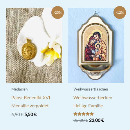
-20%
-12%
Medaillen
Weihwasserflaschen
Papst Benedikt XVI.
Weihwasserbecken
Medaille vergoldet
Heilige Familie
Ursprünglicher
Aktueller
6,90
€
5,50
€
Preis
Preis
Ursprünglicher
Aktueller
Bewertet mit
25,00
€
22,00
€
5.00
war:
ist:
Preis
Preis
von 5
6,90 €
5,50 €.