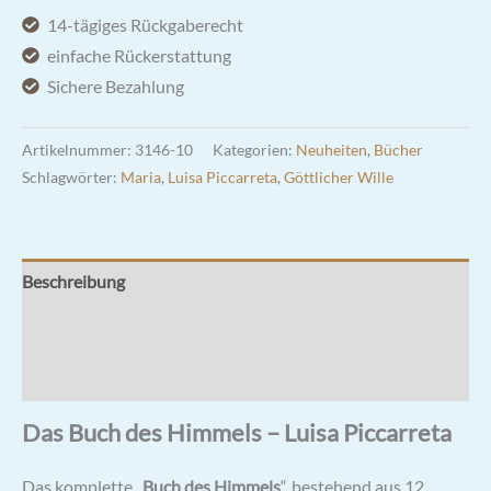
10
14-tägiges Rückgaberecht
(Band
einfache Rückerstattung
28-
Sichere Bezahlung
30)
-
Artikelnummer:
3146-10
Kategorien:
Neuheiten
,
Bücher
Luisa
Schlagwörter:
Maria
,
Luisa Piccarreta
,
Göttlicher Wille
Piccarreta
Menge
Beschreibung
Zusätzliche Informationen
Rezensionen (0)
Das Buch des Himmels – Luisa Piccarreta
Das komplette „
Buch des Himmels
“, bestehend aus 12