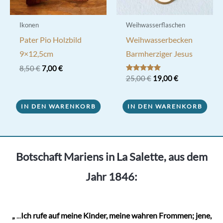
gewählt
werden
Ikonen
Weihwasserflaschen
Pater Pio Holzbild
Weihwasserbecken
9×12,5cm
Barmherziger Jesus
Ursprünglicher
Aktueller
8,50
€
7,00
€
Preis
Preis
Ursprünglicher
Aktueller
Bewertet mit
25,00
€
19,00
€
5.00
war:
ist:
Preis
Preis
von 5
8,50 €
7,00 €.
war:
ist:
25,00 €
19,00 €.
IN DEN WARENKORB
IN DEN WARENKORB
Botschaft Mariens in La Salette, aus dem
Jahr 1846:
„
...
Ich rufe auf meine Kinder, meine wahren Frommen; jene,