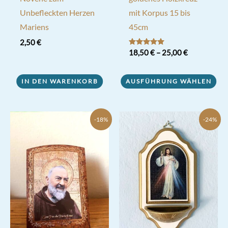
Unbefleckten Herzen
mit Korpus 15 bis
Mariens
45cm
2,50
€
Bewertet mit
18,50
€
–
25,00
€
5.00
von 5
Dieses
IN DEN WARENKORB
AUSFÜHRUNG WÄHLEN
Produkt
weist
mehrere
-18%
-24%
Varianten
auf.
Die
Optionen
können
auf
der
Produktseite