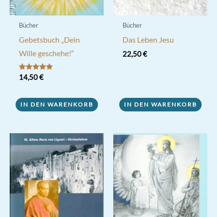
Bücher
Bücher
Gebetsbuch „Dein
Das Leben Jesu
Wille geschehe!“
22,50
€
Bewertet mit
14,50
€
5.00
von 5
IN DEN WARENKORB
IN DEN WARENKORB