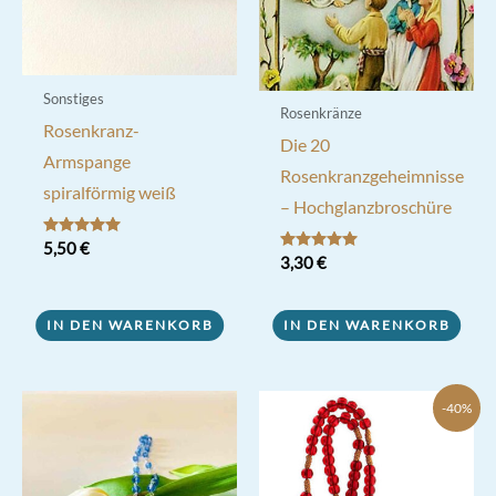
Sonstiges
Rosenkränze
Rosenkranz-
Die 20
Armspange
Rosenkranzgeheimnisse
spiralförmig weiß
– Hochglanzbroschüre
Bewertet mit
5,50
€
5.00
Bewertet mit
3,30
€
von 5
5.00
von 5
IN DEN WARENKORB
IN DEN WARENKORB
-40%