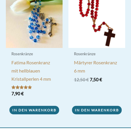
Rosenkränze
Rosenkränze
Fatima Rosenkranz
Märtyrer Rosenkranz
mit hellblauen
6 mm
Kristallperlen 4 mm
Ursprünglicher
Aktueller
12,50
€
7,50
€
Preis
Preis
war:
ist:
Bewertet mit
7,90
€
12,50 €
7,50 €.
5.00
von 5
IN DEN WARENKORB
IN DEN WARENKORB