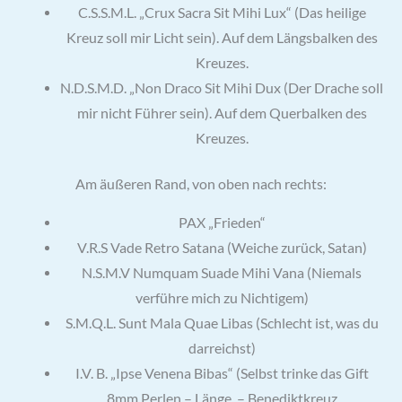
C.S.S.M.L. „Crux Sacra Sit Mihi Lux“ (Das heilige
Kreuz soll mir Licht sein). Auf dem Längsbalken des
Kreuzes.
N.D.S.M.D. „Non Draco Sit Mihi Dux (Der Drache soll
mir nicht Führer sein). Auf dem Querbalken des
Kreuzes.
Am äußeren Rand, von oben nach rechts:
PAX „Frieden“
V.R.S Vade Retro Satana (Weiche zurück, Satan)
N.S.M.V Numquam Suade Mihi Vana (Niemals
verführe mich zu Nichtigem)
S.M.Q.L. Sunt Mala Quae Libas (Schlecht ist, was du
darreichst)
I.V. B. „Ipse Venena Bibas“ (Selbst trinke das Gift
8mm Perlen – Länge – Benediktkreuz