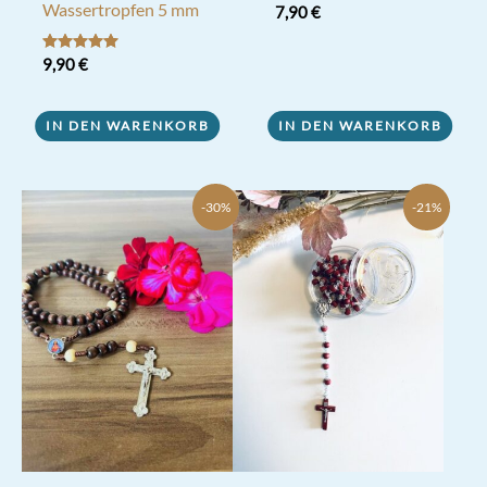
Wassertropfen 5 mm
7,90
€
Bewertet mit
9,90
€
5.00
von 5
IN DEN WARENKORB
IN DEN WARENKORB
-30%
-21%