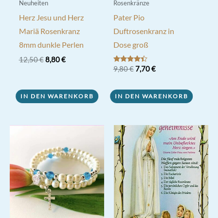
Neuheiten
Rosenkränze
Herz Jesu und Herz
Pater Pio
Mariä Rosenkranz
Duftrosenkranz in
8mm dunkle Perlen
Dose groß
Ursprünglicher
Aktueller
12,50
€
8,80
€
Preis
Preis
Ursprünglicher
Aktueller
Bewertet
9,80
€
7,70
€
mit
war:
ist:
Preis
Preis
4.33
12,50 €
8,80 €.
war:
ist:
von 5
9,80 €
7,70 €.
IN DEN WARENKORB
IN DEN WARENKORB