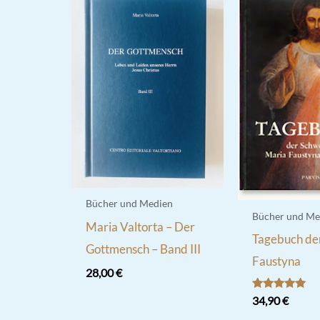
Bücher und Medien
Bücher und Me
Maria Valtorta – Der
Tagebuch der
Gottmensch – Band III
Faustyna
28,00
€
Bewertet
34,90
€
mit
5.00