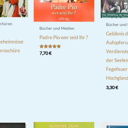
chüren
Bücher und
Bücher und Medien
Gelöbnis 
Padre Pio wer seid Ihr ?
eheimnisse
Aufopferu
broschüre
Verdienst
Bewertet
7,70
€
mit
der Seelen
5.00
von 5
Fegefeuer
Hochglanz
3,30
€