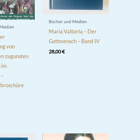
Bücher und Medien
 Medien
Maria Valtorta – Der
der
Gottmensch – Band IV
ng von
28,00
€
en zugunsten
 im
 –
broschüre