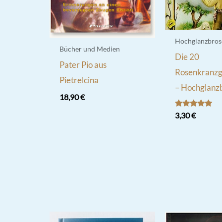
Hochglanzbros
Bücher und Medien
Die 20
Pater Pio aus
Rosenkranzg
Pietrelcina
– Hochglanz
18,90
€
Bewertet
3,30
€
mit
5.00
von 5