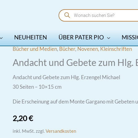
Products
search
NEUHEITEN
ÜBER PATER PIO
MISSI
Bücher und Medien
,
Bücher
,
Novenen
,
Kleinschriften
Andacht und Gebete zum Hlg. 
Andacht und Gebete zum Hlg. Erzengel Michael
30 Seiten – 10×15 cm
Die Erscheinung auf dem Monte Gargano mit Gebeten 
2,20
€
inkl. MwSt.
zzgl.
Versandkosten