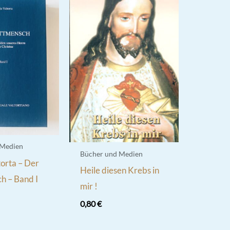
 Medien
Bücher und Medien
orta – Der
Heile diesen Krebs in
h – Band I
mir !
0,80
€