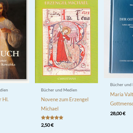
Bücher und
dien
Bücher und Medien
Maria Valt
 Hl.
Novene zum Erzengel
Gottmensc
Michael
28,00
€
Bewertet
2,50
€
mit
5.00