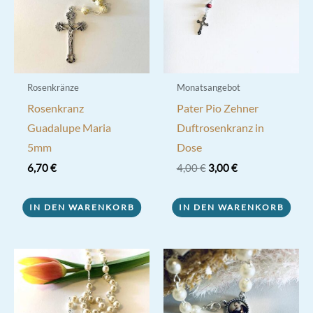
Rosenkränze
Monatsangebot
Rosenkranz
Pater Pio Zehner
Guadalupe Maria
Duftrosenkranz in
5mm
Dose
Ursprünglicher
Aktueller
6,70
€
4,00
€
3,00
€
Preis
Preis
war:
ist:
4,00 €
3,00 €.
IN DEN WARENKORB
IN DEN WARENKORB