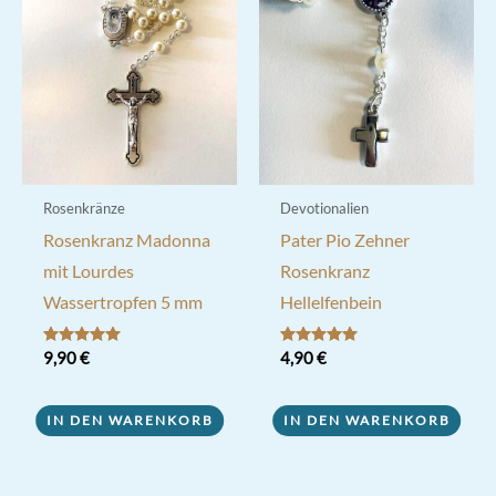
Rosenkränze
Devotionalien
Rosenkranz Madonna
Pater Pio Zehner
mit Lourdes
Rosenkranz
Wassertropfen 5 mm
Hellelfenbein
Bewertet mit
9,90
€
Bewertet mit
4,90
€
5.00
5.00
von 5
von 5
IN DEN WARENKORB
IN DEN WARENKORB