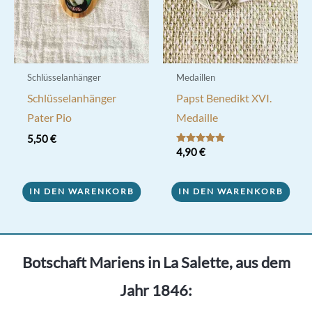
Schlüsselanhänger
Medaillen
Schlüsselanhänger
Papst Benedikt XVI.
Pater Pio
Medaille
5,50
€
Bewertet mit
4,90
€
5.00
von 5
IN DEN WARENKORB
IN DEN WARENKORB
Botschaft Mariens in La Salette, aus dem
Jahr 1846: