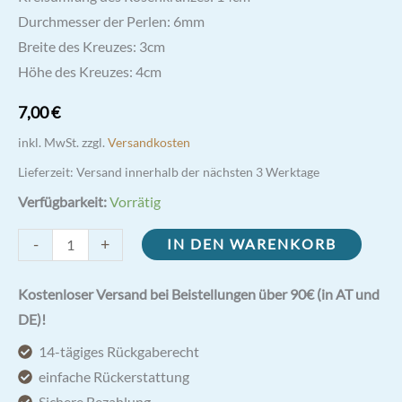
Durchmesser der Perlen: 6mm
Breite des Kreuzes: 3cm
Höhe des Kreuzes: 4cm
7,00
€
inkl. MwSt.
zzgl.
Versandkosten
Lieferzeit:
Versand innerhalb der nächsten 3 Werktage
Verfügbarkeit:
Vorrätig
Zehner
-
+
IN DEN WARENKORB
Armband
Rosenkranz
Kostenloser Versand bei Beistellungen über 90€ (in AT und
mit
DE)!
echt
14-tägiges Rückgaberecht
Perlmutt
einfache Rückerstattung
Perlen
Sichere Bezahlung