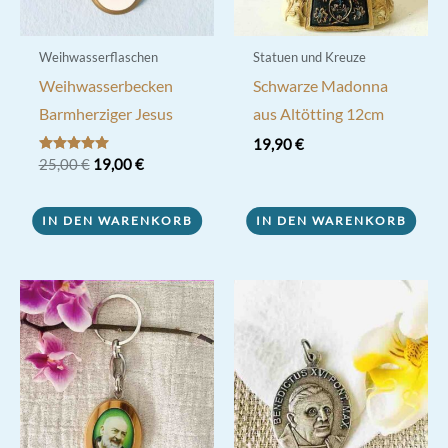
gewählt
werden
Weihwasserflaschen
Statuen und Kreuze
Weihwasserbecken
Schwarze Madonna
Barmherziger Jesus
aus Altötting 12cm
19,90
€
Ursprünglicher
Aktueller
Bewertet mit
25,00
€
19,00
€
5.00
Preis
Preis
von 5
war:
ist:
25,00 €
19,00 €.
IN DEN WARENKORB
IN DEN WARENKORB