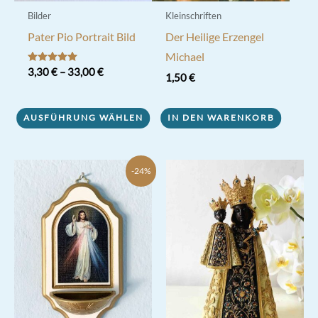
werden
Bilder
Kleinschriften
Pater Pio Portrait Bild
Der Heilige Erzengel
Michael
Bewertet mit
3,30
€
–
33,00
€
1,50
€
5.00
von 5
Dieses
Produkt
AUSFÜHRUNG WÄHLEN
IN DEN WARENKORB
weist
mehrere
-24%
Varianten
auf.
Die
Optionen
können
auf
der
Produktseite