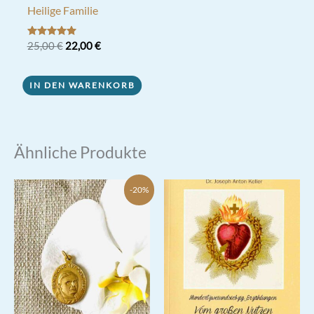
Heilige Familie
Ursprünglicher
Aktueller
Bewertet mit
25,00
€
22,00
€
5.00
Preis
Preis
von 5
war:
ist:
25,00 €
22,00 €.
IN DEN WARENKORB
Ähnliche Produkte
-20%