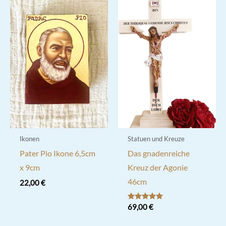
Ikonen
Statuen und Kreuze
Pater Pio Ikone 6,5cm
Das gnadenreiche
x 9cm
Kreuz der Agonie
46cm
22,00
€
Bewertet mit
69,00
€
5.00
von 5