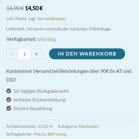
Ursprünglicher
Aktueller
16,90
€
14,50
€
Preis
Preis
inkl. MwSt.
zzgl.
Versandkosten
war:
ist:
Lieferzeit:
Versand innerhalb der nächsten 3 Werktage
16,90 €
14,50 €.
Verfügbarkeit:
Vorrätig
Weihwasserbecken
-
+
IN DEN WARENKORB
Unsere
liebe
Kostenloser Versand bei Beistellungen über 90€ (in AT und
Frau
DE)!
vom
14-tägiges Rückgaberecht
Rosenkranz
einfache Rückerstattung
(Pompei)
Sichere Bezahlung
12x7,5cm
Menge
Artikelnummer:
1112-4
Kategorie:
Neuheiten
Schlagwörter:
Maria
,
Befreiung