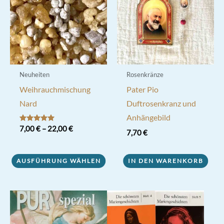
Neuheiten
Rosenkränze
Weihrauchmischung
Pater Pio
Nard
Duftrosenkranz und
Anhängebild
Bewertet mit
7,00
€
–
22,00
€
7,70
€
5.00
von 5
Dieses
Produkt
AUSFÜHRUNG WÄHLEN
IN DEN WARENKORB
weist
mehrere
Varianten
auf.