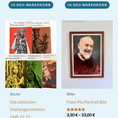
IN DEN WARENKORB
IN DEN WARENKORB
Bücher
Bilder
Die schönsten
Pater Pio Portrait Bild
Mariengeschichten
Bewertet mit
3,30
€
–
33,00
€
Heft 11-15
5.00