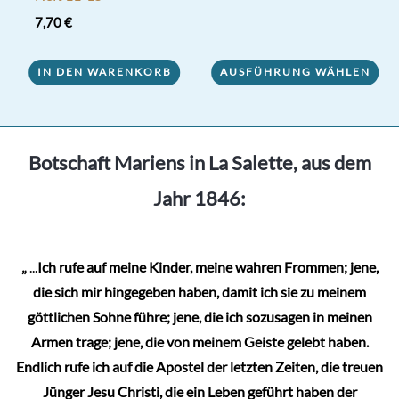
von 5
Dieses
7,70
€
Produkt
weist
IN DEN WARENKORB
AUSFÜHRUNG WÄHLEN
mehrere
Varianten
auf.
Botschaft Mariens in La Salette, aus dem
Die
Optionen
Jahr 1846:
können
auf
der
„
...
Ich rufe auf meine Kinder, meine wahren Frommen; jene,
Produktseite
die sich mir hingegeben haben, damit ich sie zu meinem
gewählt
göttlichen Sohne führe; jene, die ich sozusagen in meinen
werden
Armen trage; jene, die von meinem Geiste gelebt haben.
Endlich rufe ich auf die Apostel der letzten Zeiten, die treuen
Jünger Jesu Christi, die ein Leben geführt haben der