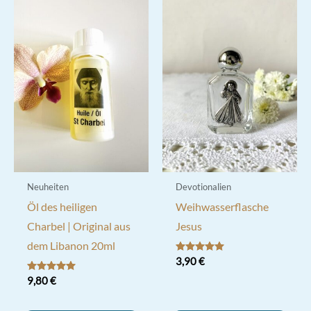
Neuheiten
Devotionalien
Öl des heiligen
Weihwasserflasche
Charbel | Original aus
Jesus
dem Libanon 20ml
Bewertet mit
3,90
€
5.00
von 5
Bewertet mit
9,80
€
5.00
von 5