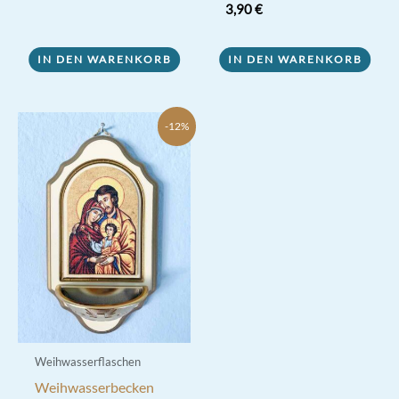
Bewertet mit
3,90
€
5.00
von 5
IN DEN WARENKORB
IN DEN WARENKORB
-12%
Weihwasserflaschen
Weihwasserbecken