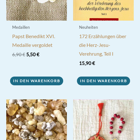
Medaillen
Neuheiten
Papst Benedikt XVI.
172 Erzählungen über
Medaille vergoldet
die Herz-Jesu-
Verehrung, Teil I
Ursprünglicher
Aktueller
6,90
€
5,50
€
Preis
Preis
15,90
€
war:
ist:
6,90 €
5,50 €.
IN DEN WARENKORB
IN DEN WARENKORB