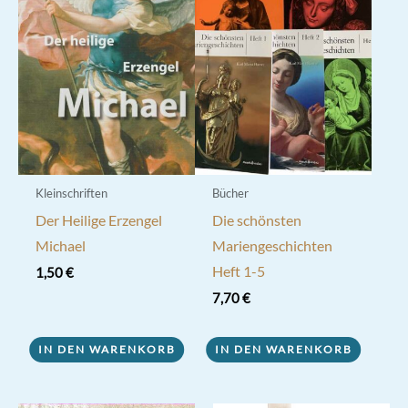
Die
Optionen
können
auf
der
Produktseite
gewählt
werden
Kleinschriften
Bücher
Der Heilige Erzengel
Die schönsten
Michael
Mariengeschichten
Heft 1-5
1,50
€
7,70
€
IN DEN WARENKORB
IN DEN WARENKORB