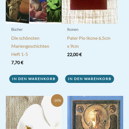
der
Produktseite
gewählt
werden
Bücher
Ikonen
Die schönsten
Pater Pio Ikone 6,5cm
Mariengeschichten
x 9cm
Heft 1-5
22,00
€
7,70
€
IN DEN WARENKORB
IN DEN WARENKORB
-20%