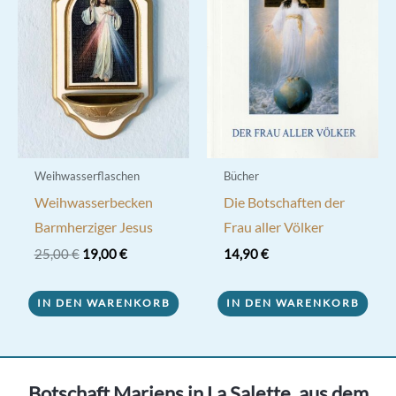
Weihwasserflaschen
Bücher
Weihwasserbecken
Die Botschaften der
Barmherziger Jesus
Frau aller Völker
Ursprünglicher
Aktueller
25,00
€
19,00
€
14,90
€
Preis
Preis
war:
ist:
25,00 €
19,00 €.
IN DEN WARENKORB
IN DEN WARENKORB
Botschaft Mariens in La Salette, aus dem