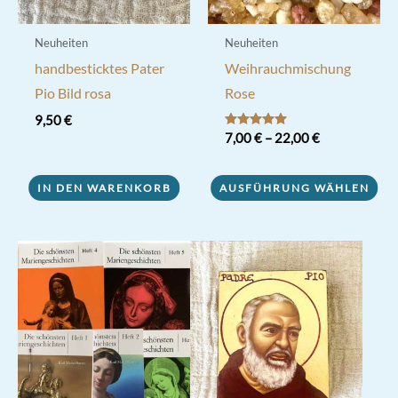
Neuheiten
Neuheiten
handbesticktes Pater
Weihrauchmischung
Pio Bild rosa
Rose
9,50
€
Bewertet mit
7,00
€
–
22,00
€
5.00
von 5
Dieses
IN DEN WARENKORB
AUSFÜHRUNG WÄHLEN
Produkt
weist
mehrere
Varianten
auf.
Die
Optionen
können
auf