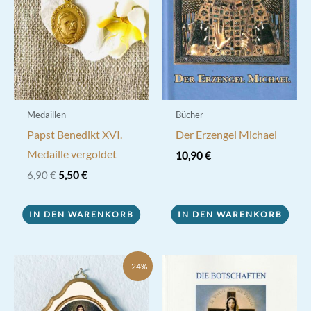
Medaillen
Bücher
Papst Benedikt XVI.
Der Erzengel Michael
Medaille vergoldet
10,90
€
Ursprünglicher
Aktueller
6,90
€
5,50
€
Preis
Preis
war:
ist:
6,90 €
5,50 €.
IN DEN WARENKORB
IN DEN WARENKORB
-24%