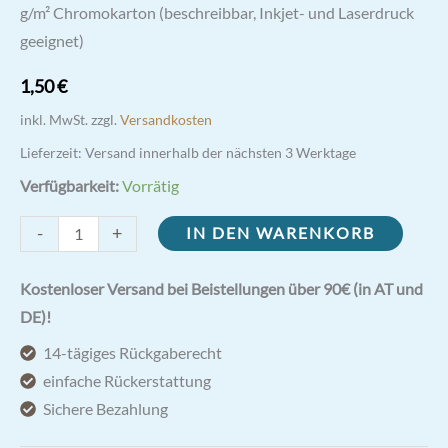
g/m² Chromokarton (beschreibbar, Inkjet- und Laserdruck
geeignet)
1,50
€
inkl. MwSt.
zzgl.
Versandkosten
Lieferzeit:
Versand innerhalb der nächsten 3 Werktage
Verfügbarkeit:
Vorrätig
Weihnachtskarte
-
+
IN DEN WARENKORB
Ezquerra
4-
Kostenloser Versand bei Beistellungen über 90€ (in AT und
seitig
DE)!
Din
14-tägiges Rückgaberecht
A6
einfache Rückerstattung
Menge
Sichere Bezahlung