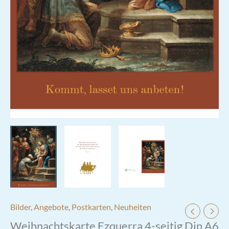
Bilder
,
Angebote
,
Postkarten
,
Neuheiten
Weihnachtskarte Ezquerra 4-seitig Din A6