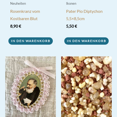
Neuheiten
Ikonen
Rosenkranz vom
Pater Pio Diptychon
Kostbaren Blut
5,5×8,5cm
8,90
€
5,50
€
IN DEN WARENKORB
IN DEN WARENKORB