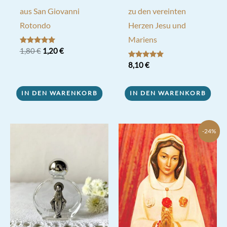
aus San Giovanni
zu den vereinten
Rotondo
Herzen Jesu und
Mariens
Ursprünglicher
Aktueller
Bewertet mit
1,80
€
1,20
€
5.00
Preis
Preis
von 5
Bewertet mit
8,10
€
war:
ist:
5.00
1,80 €
1,20 €.
von 5
IN DEN WARENKORB
IN DEN WARENKORB
-24%