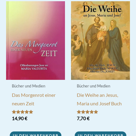
Bücher und Medien
Bücher und Medien
Das Morgenrot einer
Die Weihe an Jesus,
neuen Zeit
Maria und Josef Buch
Bewertet mit
14,90
€
Bewertet mit
7,70
€
5.00
5.00
von 5
von 5
IN DEN WARENKORB
IN DEN WARENKORB