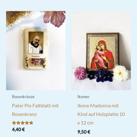
Rosenkränze
Ikonen
Pater Pio Faltblatt mit
Ikone Madonna mit
Rosenkranz
Kind auf Holzplatte 10
x 12 cm
Bewertet mit
4,40
€
9,50
€
5.00
von 5