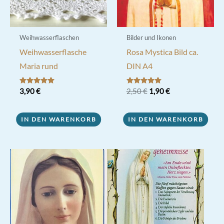
Weihwasserflaschen
Bilder und Ikonen
Weihwasserflasche
Rosa Mystica Bild ca.
Maria rund
DIN A4
Ursprünglicher
Aktueller
Bewertet mit
3,90
€
Bewertet mit
2,50
€
1,90
€
5.00
5.00
Preis
Preis
von 5
von 5
war:
ist:
2,50 €
1,90 €.
IN DEN WARENKORB
IN DEN WARENKORB