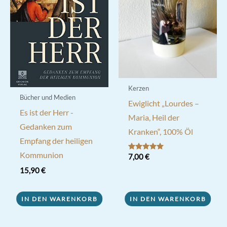
Kerzen
Bücher und Medien
Ewiglicht „Lourdes –
Es ist der Herr -
Maria, Heil der
Gedanken zum
Kranken“, 100% Öl
Empfang der heiligen
Kommunion
Bewertet mit
7,00
€
5.00
von 5
15,90
€
IN DEN WARENKORB
IN DEN WARENKORB