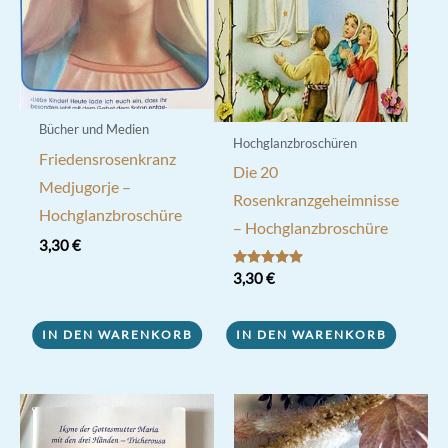
Bücher und Medien
Hochglanzbroschüren
Friedensrosenkranz
Die 20
Medjugorje –
Rosenkranzgeheimnisse
Hochglanzbroschüre
– Hochglanzbroschüre
3,30
€
Bewertet mit
3,30
€
5.00
von 5
IN DEN WARENKORB
IN DEN WARENKORB