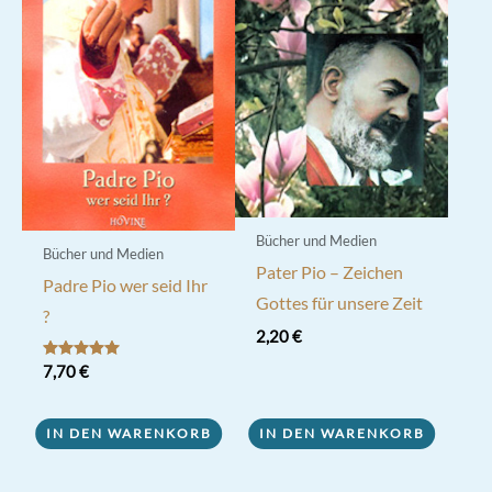
Bücher und Medien
Bücher und Medien
Pater Pio – Zeichen
Padre Pio wer seid Ihr
Gottes für unsere Zeit
?
2,20
€
Bewertet mit
7,70
€
5.00
von 5
IN DEN WARENKORB
IN DEN WARENKORB