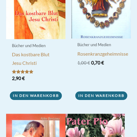
Bücher und Medien
Bücher und Medien
Rosenkranzgeheimnisse
Das kostbare Blut
Ursprünglicher
Aktueller
Jesu Christi
1,00
€
0,70
€
Preis
Preis
war:
ist:
Bewertet mit
2,90
€
1,00 €
0,70 €.
5.00
von 5
IN DEN WARENKORB
IN DEN WARENKORB