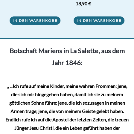
Bewertet mit
18,90
€
5.00
von 5
IN DEN WARENKORB
IN DEN WARENKORB
Botschaft Mariens in La Salette, aus dem
Jahr 1846:
„
...
Ich rufe auf meine Kinder, meine wahren Frommen; jene,
die sich mir hingegeben haben, damit ich sie zu meinem
göttlichen Sohne führe; jene, die ich sozusagen in meinen
Armen trage; jene, die von meinem Geiste gelebt haben.
Endlich rufe ich auf die Apostel der letzten Zeiten, die treuen
Jünger Jesu Christi, die ein Leben geführt haben der