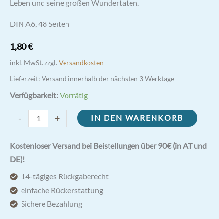
Leben und seine großen Wundertaten.
DIN A6, 48 Seiten
1,80
€
inkl. MwSt.
zzgl.
Versandkosten
Lieferzeit:
Versand innerhalb der nächsten 3 Werktage
Verfügbarkeit:
Vorrätig
Sergius
-
+
IN DEN WARENKORB
von
Radonesch
Kostenloser Versand bei Beistellungen über 90€ (in AT und
-
DE)!
der
14-tägiges Rückgaberecht
größte
einfache Rückerstattung
Heilige
Sichere Bezahlung
Russlands