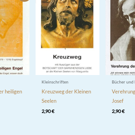
Kleinschriften
Bücher und
r heiligen
Kreuzweg der Kleinen
Verehrung 
Seelen
Josef
2,90
€
2,90
€
nglicher
ktueller
reis
st: