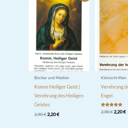
Bücher und Medien
Kleinschriften
Komm Heiliger Geist |
Verehrung de
Verehrung des Heiligen
Engel
Geistes
Bewertet
Ursprü
A
2,90
€
2,20
€
Ursprünglicher
Aktueller
2,90
€
2,20
€
mit
Preis
P
5.00
Preis
Preis
war:
i
von 5
war:
ist: