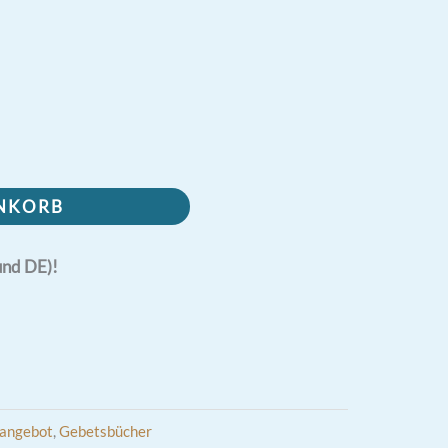
ENKORB
und DE)!
angebot
,
Gebetsbücher