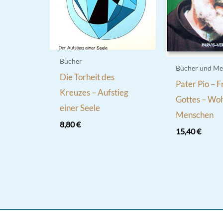
Bücher
Bücher und Me
Die Torheit des
Pater Pio – 
Kreuzes – Aufstieg
Gottes – Woh
einer Seele
Menschen
8,80
€
15,40
€