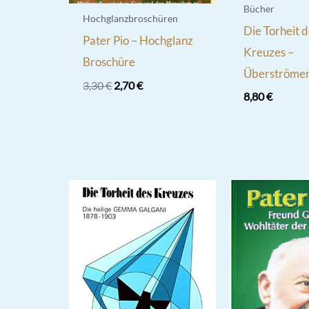
Bücher
Hochglanzbroschüren
Die Torheit 
Pater Pio – Hochglanz
Kreuzes –
Broschüre
Überströmen
Ursprünglicher
Aktueller
3,30
€
2,70
€
8,80
€
Preis
Preis
war:
ist:
3,30 €
2,70 €.