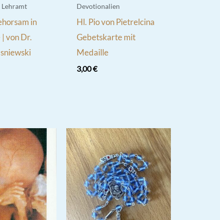
s Lehramt
Devotionalien
horsam in
Hl. Pio von Pietrelcina
 | von Dr.
Gebetskarte mit
sniewski
Medaille
3,00
€