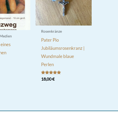
Rosenkränze
 Medien
Pater Pio
eines
Jubiläumsrosenkranz |
nen
Wundmale blaue
Perlen
Bewertet
18,00
€
mit
5.00
von 5