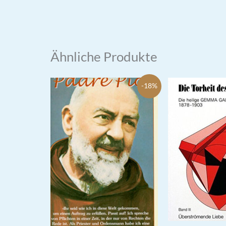
2,90 €
2
2,90 €
2,20 €.
Ähnliche Produkte
-18%