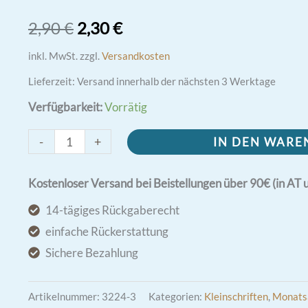
Ursprünglicher
Aktueller
2,90
€
2,30
€
Preis
Preis
inkl. MwSt.
zzgl.
Versandkosten
Lieferzeit:
Versand innerhalb der nächsten 3 Werktage
war:
ist:
Verfügbarkeit:
Vorrätig
2,90 €
2,30 €.
Verehrung
-
+
IN DEN WAR
des
heiligsten
Kostenloser Versand bei Beistellungen über 90€ (in AT 
Antlitzes
14-tägiges Rückgaberecht
Jesu
einfache Rückerstattung
Christi
Sichere Bezahlung
Menge
Artikelnummer:
3224-3
Kategorien:
Kleinschriften
,
Monats