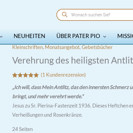
Products
search
NEUHEITEN
ÜBER PATER PIO
MISSI
Kleinschriften
,
Monatsangebot
,
Gebetsbücher
Verehrung des heiligsten Antlit
(
1
Kundenrezension)
Bewertet mit
1
„Ich will, dass Mein Antlitz, das den innersten Schmer
5.00
von 5,
basierend
bringt, und mehr verehrt werde.“
auf
Kundenbewertung
Jesus zu Sr. Pierina-Fastenzeit 1936. Dieses Heftchen 
Verheißungen und Rosenkränze.
24 Seiten