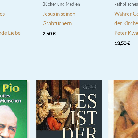
Bücher und Medien
katholische
des
Jesus in seinen
Wahrer Ge
Grabtüchern
der Kirche
de Liebe
Peter Kwa
2,50
€
13,50
€