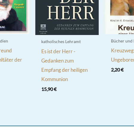
dien
Bücher und
katholisches Lehramt
Freund
Kreuzweg 
Es ist der Herr -
ltäter der
Ungebore
Gedanken zum
Empfang der heiligen
2,20
€
Kommunion
15,90
€