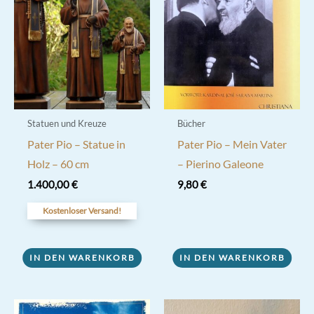
Statuen und Kreuze
Bücher
Pater Pio – Statue in
Pater Pio – Mein Vater
Holz – 60 cm
– Pierino Galeone
1.400,00
€
9,80
€
Kostenloser Versand!
IN DEN WARENKORB
IN DEN WARENKORB