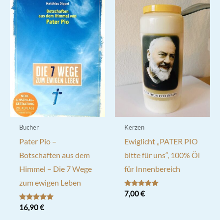
Bücher
Kerzen
Pater Pio –
Ewiglicht „PATER PIO
Botschaften aus dem
bitte für uns“, 100% Öl
Himmel – Die 7 Wege
für Innenbereich
zum ewigen Leben
Bewertet mit
7,00
€
5.00
von 5
Bewertet mit
16,90
€
5.00
von 5