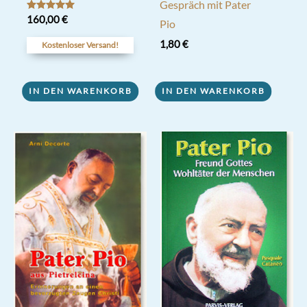
Gespräch mit Pater
Bewertet mit
160,00
€
Pio
5.00
von 5
1,80
€
Kostenloser Versand!
IN DEN WARENKORB
IN DEN WARENKORB