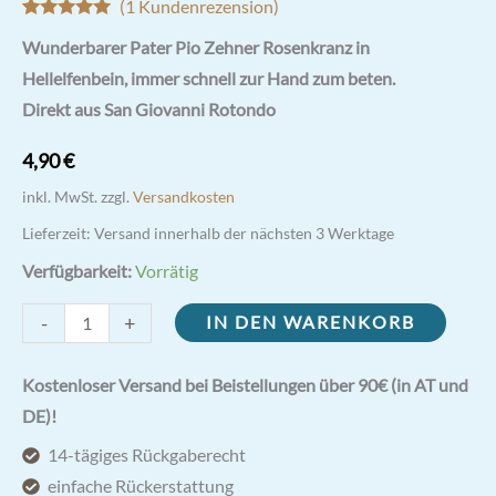
(
1
Kundenrezension)
Bewertet mit
1
Wunderbarer Pater Pio Zehner Rosenkranz in
5.00
von 5,
basierend
Hellelfenbein, immer schnell zur Hand zum beten.
auf
Kundenbewertung
Direkt aus San Giovanni Rotondo
4,90
€
inkl. MwSt.
zzgl.
Versandkosten
Lieferzeit:
Versand innerhalb der nächsten 3 Werktage
Verfügbarkeit:
Vorrätig
Pater
-
+
IN DEN WARENKORB
Pio
Zehner
Kostenloser Versand bei Beistellungen über 90€ (in AT und
Rosenkranz
DE)!
Hellelfenbein
14-tägiges Rückgaberecht
Menge
einfache Rückerstattung