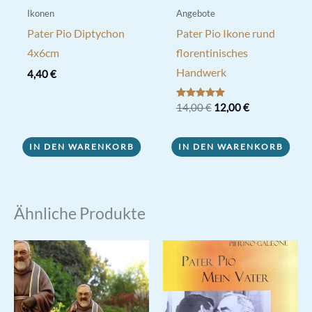
Ikonen
Angebote
Pater Pio Diptychon
Pater Pio Ikone rund
4x6cm
florentinisches
Handwerk
4,40
€
Ursprünglicher
Aktueller
Bewertet mit
14,00
€
12,00
€
5.00
Preis
Preis
von 5
war:
ist:
14,00 €
12,00 €.
IN DEN WARENKORB
IN DEN WARENKORB
Ähnliche Produkte