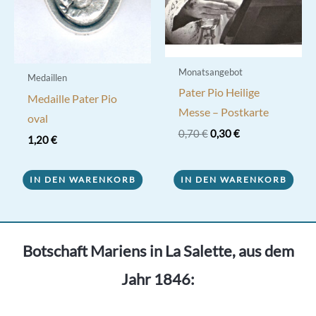
Monatsangebot
Medaillen
Pater Pio Heilige
Medaille Pater Pio
Messe – Postkarte
oval
Ursprünglicher
Aktueller
0,70
€
0,30
€
1,20
€
Preis
Preis
war:
ist:
0,70 €
0,30 €.
IN DEN WARENKORB
IN DEN WARENKORB
Botschaft Mariens in La Salette, aus dem
Jahr 1846: