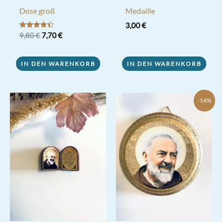
Dose groß
Medaille
3,00
€
Ursprünglicher
Aktueller
Bewertet
9,80
€
7,70
€
mit
Preis
Preis
4.33
war:
ist:
von 5
9,80 €
7,70 €.
IN DEN WARENKORB
IN DEN WARENKORB
-14%