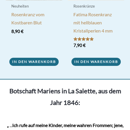
Neuheiten
Rosenkränze
Rosenkranz vom
Fatima Rosenkranz
Kostbaren Blut
mit hellblauen
Kristallperlen 4 mm
8,90
€
Bewertet mit
7,90
€
5.00
von 5
IN DEN WARENKORB
IN DEN WARENKORB
Botschaft Mariens in La Salette, aus dem
Jahr 1846:
„
...
Ich rufe auf meine Kinder, meine wahren Frommen; jene,