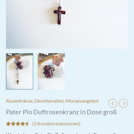
Rosenkränze
,
Devotionalien
,
Monatsangebot
Pater Pio Duftrosenkranz in Dose groß
(
3
Kundenrezensionen)
Bewertet
3