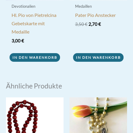
Devotionalien
Medaillen
Hl. Pio von Pietrelcina
Pater Pio Anstecker
Gebetskarte mit
Ursprünglicher
Aktueller
3,50
€
2,70
€
Preis
Preis
Medaille
war:
ist:
3,50 €
2,70 €.
3,00
€
IN DEN WARENKORB
IN DEN WARENKORB
Ähnliche Produkte