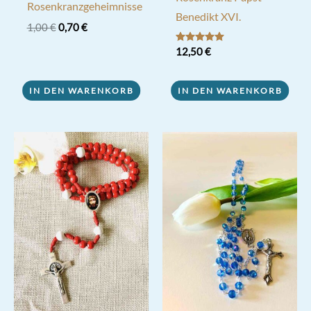
Rosenkranzgeheimnisse
Benedikt XVI.
Ursprünglicher
Aktueller
1,00
€
0,70
€
Preis
Preis
Bewertet mit
12,50
€
war:
ist:
5.00
1,00 €
0,70 €.
von 5
IN DEN WARENKORB
IN DEN WARENKORB