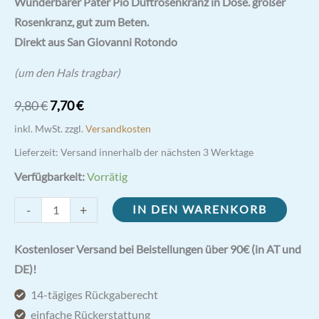
Wunderbarer Pater Pio Duftrosenkranz in Dose. großer
mit
4.33
von 5,
Rosenkranz, gut zum Beten.
basierend
auf
Direkt aus San Giovanni Rotondo
Kundenbewertungen
(um den Hals tragbar)
Ursprünglicher
Aktueller
9,80
€
7,70
€
Preis
Preis
inkl. MwSt.
zzgl.
Versandkosten
war:
ist:
Lieferzeit:
Versand innerhalb der nächsten 3 Werktage
9,80 €
7,70 €.
Verfügbarkeit:
Vorrätig
Pater
-
+
IN DEN WARENKORB
Pio
Duftrosenkranz
Kostenloser Versand bei Beistellungen über 90€ (in AT und
in
DE)!
Dose
14-tägiges Rückgaberecht
groß
einfache Rückerstattung