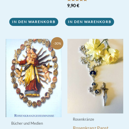
Bewertet mit
9,90
€
5.00
von 5
IN DEN WARENKORB
IN DEN WARENKORB
-30%
Rosenkränze
Bücher und Medien
Rosenkranz Papst