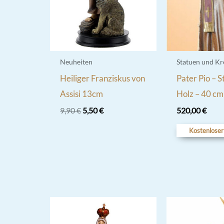
Neuheiten
Statuen und Kr
Heiliger Franziskus von
Pater Pio – S
Assisi 13cm
Holz – 40 cm
Ursprünglicher
Aktueller
9,90
€
5,50
€
520,00
€
Preis
Preis
war:
ist:
Kostenloser
9,90 €
5,50 €.