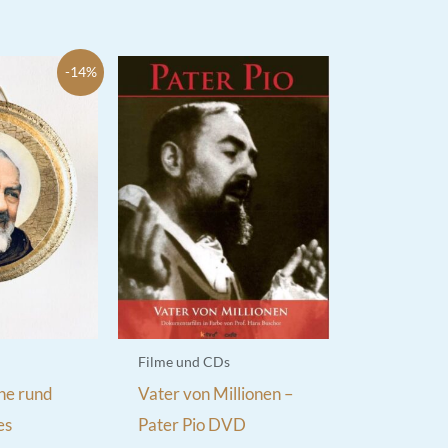
-14%
Filme und CDs
one rund
Vater von Millionen –
es
Pater Pio DVD