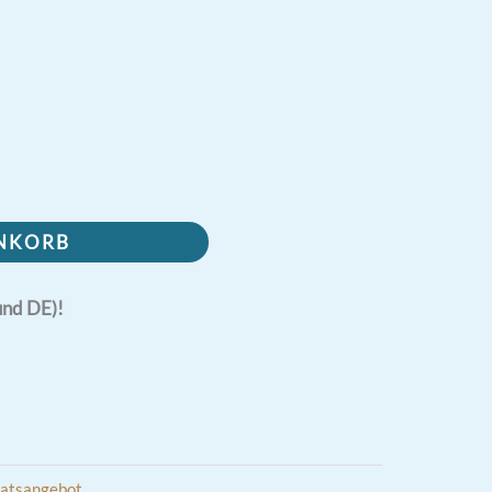
ENKORB
und DE)!
atsangebot