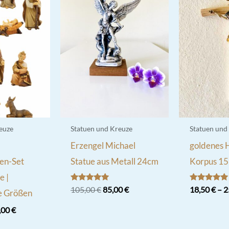
euze
Statuen und Kreuze
Statuen und
Erzengel Michael
goldenes 
en-Set
Statue aus Metall 24cm
Korpus 15
e |
Bewertet
Ursprünglicher
Aktueller
Bewertet
105,00
€
85,00
€
18,50
€
–
2
e Größen
mit
mit
Preis
Preis
5.00
5.00
Dieses
war:
ist:
,00
€
von 5
von 5
105,00 €
85,00 €.
Produkt