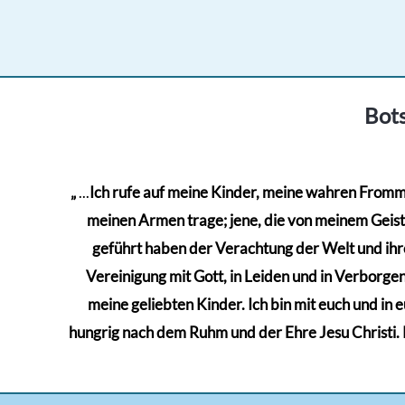
mehrere
Produkt
Varianten
weist
auf.
mehrere
Die
Varianten
Bots
Optionen
auf.
können
Die
auf
Optionen
„
...
Ich rufe auf meine Kinder, meine wahren Frommen
der
können
meinen Armen trage; jene, die von meinem Geiste 
Produktseite
auf
geführt haben der Verachtung der Welt und ihre
gewählt
der
Vereinigung mit Gott, in Leiden und in Verborgenh
werden
Produktseite
meine geliebten Kinder. Ich bin mit euch und in 
gewählt
hungrig nach dem Ruhm und der Ehre Jesu Christi. Kä
werden