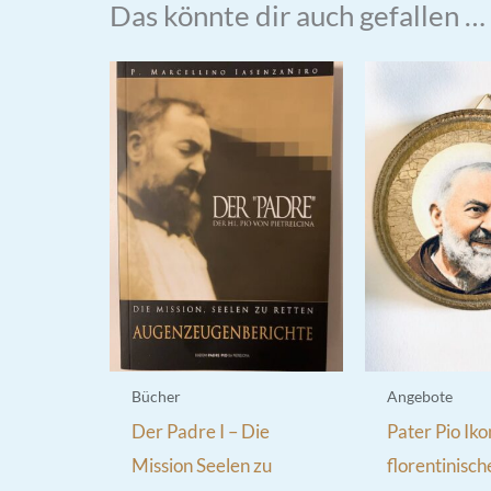
Das könnte dir auch gefallen …
Bücher
Angebote
Der Padre I – Die
Pater Pio Ik
Mission Seelen zu
florentinisch