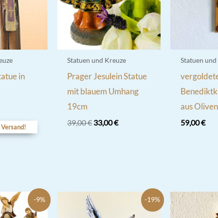
euze
Statuen und Kreuze
Statuen und
tatue in
Prager Jesulein Statue
vergoldet
mit blauem Umhang
Benediktk
19cm
aus Oliven
Ursprünglicher
Aktueller
39,00
€
33,00
€
59,00
€
 Versand!
Preis
Preis
war:
ist:
39,00 €
33,00 €.
-9%
-19%