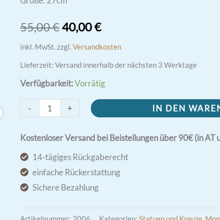
Größe: 27cm
Ursprünglicher
Aktueller
55,00
€
40,00
€
Preis
Preis
inkl. MwSt.
zzgl.
Versandkosten
Lieferzeit:
Versand innerhalb der nächsten 3 Werktage
war:
ist:
Verfügbarkeit:
Vorrätig
55,00 €
40,00 €.
Pater
-
+
IN DEN WAR
Pio
Statue
Kostenloser Versand bei Beistellungen über 90€ (in AT 
27cm
14-tägiges Rückgaberecht
Menge
einfache Rückerstattung
Sichere Bezahlung
Artikelnummer:
2006
Kategorien:
Statuen und Kreuze
,
Mon