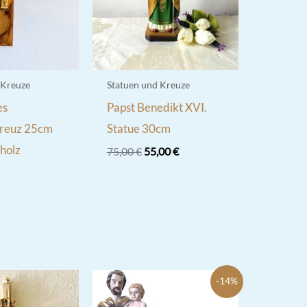
 Kreuze
Statuen und Kreuze
es
Papst Benedikt XVI.
reuz 25cm
Statue 30cm
holz
Ursprünglicher
Aktueller
75,00
€
55,00
€
Preis
Preis
war:
ist:
75,00 €
55,00 €.
-14%