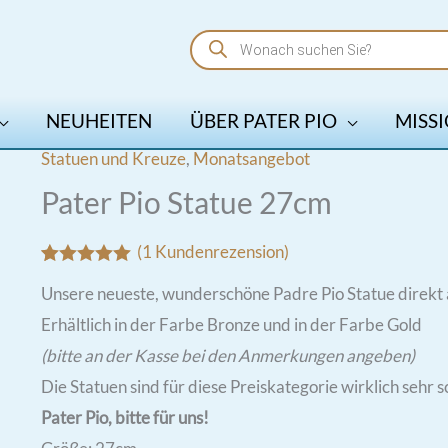
Products
search
NEUHEITEN
ÜBER PATER PIO
MISSI
Statuen und Kreuze
,
Monatsangebot
Pater Pio Statue 27cm
(
1
Kundenrezension)
Bewertet mit
1
Unsere neueste, wunderschöne Padre Pio Statue direkt 
5.00
von 5,
basierend
Erhältlich in der Farbe Bronze und in der Farbe Gold
auf
Kundenbewertung
(bitte an der Kasse bei den Anmerkungen angeben)
Die Statuen sind für diese Preiskategorie wirklich sehr s
Pater Pio, bitte für uns!