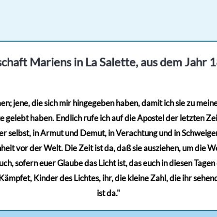
weist
mehrere
Varianten
auf.
chaft Mariens in La Salette, aus dem Jahr 
Die
Optionen
können
; jene, die sich mir hingegeben haben, damit ich sie zu meinem
auf
gelebt haben. Endlich rufe ich auf die Apostel der letzten Zeit
der
r selbst, in Armut und Demut, in Verachtung und in Schweigen,
Produktse
eit vor der Welt. Die Zeit ist da, daß sie ausziehen, um die Wel
gewählt
euch, sofern euer Glaube das Licht ist, das euch in diesen Tage
werden
mpfet, Kinder des Lichtes, ihr, die kleine Zahl, die ihr sehen
ist da."