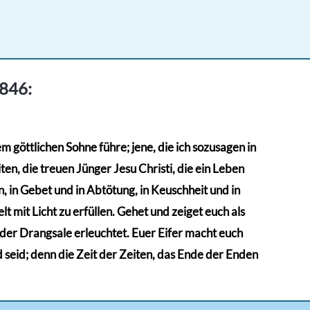
1846:
 göttlichen Sohne führe; jene, die ich sozusagen in
en, die treuen Jünger Jesu Christi, die ein Leben
 in Gebet und in Abtötung, in Keuschheit und in
ite
t mit Licht zu erfüllen. Gehet und zeiget euch als
n der Drangsale erleuchtet. Euer Eifer macht euch
d seid; denn die Zeit der Zeiten, das Ende der Enden