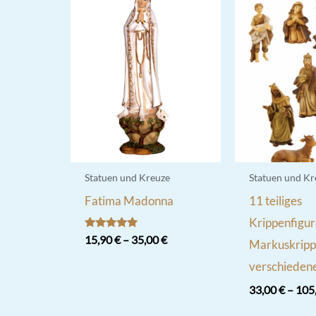
Statuen und Kreuze
Statuen und Kr
Fatima Madonna
11 teiliges
Krippenfigur
Bewertet
15,90
€
–
35,00
€
Markuskripp
mit
5.00
Dieses
verschieden
von 5
Produkt
33,00
€
–
105
weist
Dieses