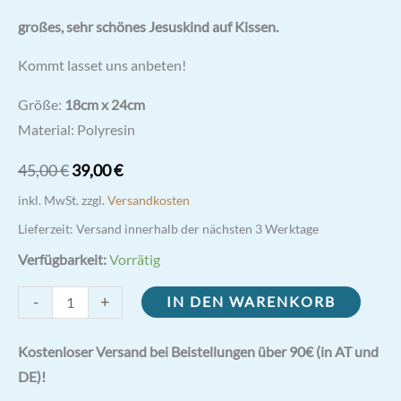
ehr schönes Jesuskind auf Kissen.
großes, s
Kommt lasset uns anbeten!
Größe:
18cm x 24cm
Material: Polyresin
Ursprünglicher
Aktueller
45,00
€
39,00
€
Preis
Preis
inkl. MwSt.
zzgl.
Versandkosten
war:
ist:
Lieferzeit:
Versand innerhalb der nächsten 3 Werktage
45,00 €
39,00 €.
Verfügbarkeit:
Vorrätig
großes
-
+
IN DEN WARENKORB
Jesuskind
auf
Kostenloser Versand bei Beistellungen über 90€ (in AT und
Kissen
DE)!
rot