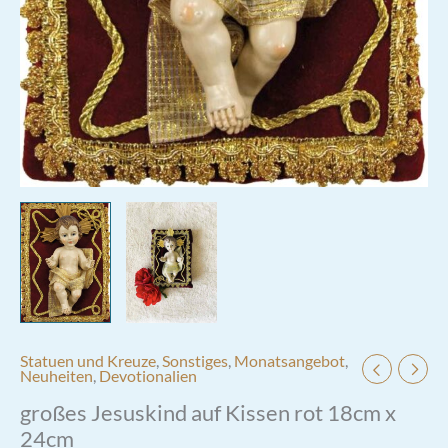
Statuen und Kreuze
,
Sonstiges
,
Monatsangebot
,
Neuheiten
,
Devotionalien
großes Jesuskind auf Kissen rot 18cm x
24cm