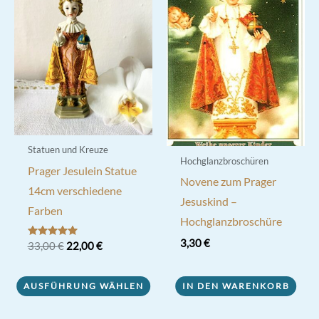
Statuen und Kreuze
Hochglanzbroschüren
Prager Jesulein Statue
Novene zum Prager
14cm verschiedene
Jesuskind –
Farben
Hochglanzbroschüre
3,30
€
Ursprünglicher
Aktueller
Bewertet mit
33,00
€
22,00
€
5.00
Preis
Preis
von 5
Dieses
war:
ist:
33,00 €
22,00 €.
AUSFÜHRUNG WÄHLEN
IN DEN WARENKORB
Produkt
weist