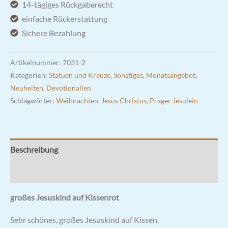
14-tägiges Rückgaberecht
18cm
einfache Rückerstattung
x
Sichere Bezahlung
24cm
Menge
Artikelnummer:
7031-2
Kategorien:
Statuen und Kreuze
,
Sonstiges
,
Monatsangebot
,
Neuheiten
,
Devotionalien
Schlagwörter:
Weihnachten
,
Jesus Christus
,
Prager Jesulein
Beschreibung
Rezensionen (0)
großes Jesuskind auf Kissenrot
Sehr schönes, großes Jesuskind auf Kissen.