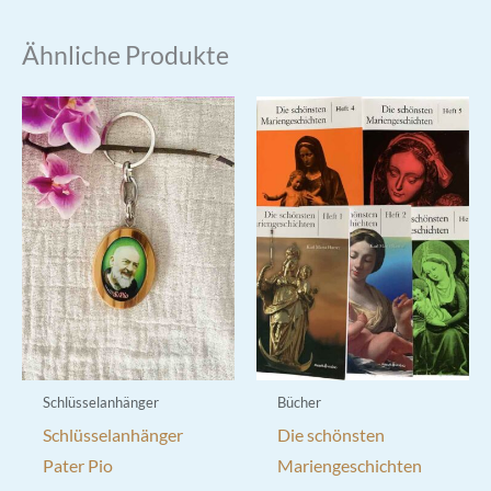
mehrere
Varianten
Ähnliche Produkte
auf.
Die
Optionen
können
auf
der
Produktseite
gewählt
werden
Schlüsselanhänger
Bücher
Schlüsselanhänger
Die schönsten
Pater Pio
Mariengeschichten