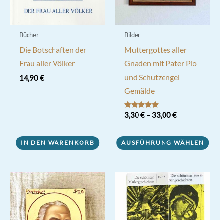
Bücher
Bilder
Die Botschaften der
Muttergottes aller
Frau aller Völker
Gnaden mit Pater Pio
und Schutzengel
14,90
€
Gemälde
Bewertet mit
3,30
€
–
33,00
€
5.00
von 5
Dieses
IN DEN WARENKORB
AUSFÜHRUNG WÄHLEN
Produkt
weist
mehrere
Varianten
auf.
Die