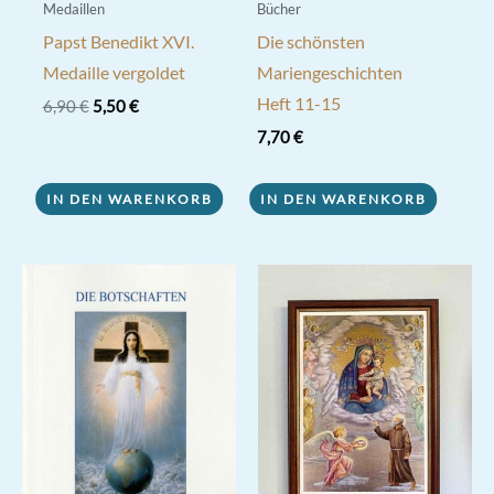
werden
Medaillen
Bücher
Papst Benedikt XVI.
Die schönsten
Medaille vergoldet
Mariengeschichten
Heft 11-15
Ursprünglicher
Aktueller
6,90
€
5,50
€
Preis
Preis
7,70
€
war:
ist:
6,90 €
5,50 €.
IN DEN WARENKORB
IN DEN WARENKORB