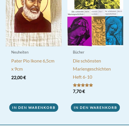
Optionen
können
auf
der
Produktseite
gewählt
werden
Neuheiten
Bücher
Pater Pio Ikone 6,5cm
Die schönsten
x 9cm
Mariengeschichten
Heft 6-10
22,00
€
Bewertet mit
7,70
€
5.00
von 5
IN DEN WARENKORB
IN DEN WARENKORB