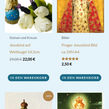
Statuen und Kreuze
Bilder
Jesukind auf
Prager Jesuskind Bild
Weltkugel 14,5cm
ca. DIN A4
Ursprünglicher
Aktueller
29,00
€
22,00
€
Preis
Preis
Bewertet mit
2,50
€
5.00
war:
ist:
von 5
29,00 €
22,00 €.
IN DEN WARENKORB
IN DEN WARENKORB
-33%