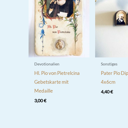
Devotionalien
Sonstiges
Hl. Pio von Pietrelcina
Pater Pio Di
Gebetskarte mit
4x6cm
Medaille
4,40
€
3,00
€