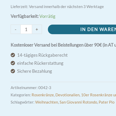
Lieferzeit:
Versand innerhalb der nächsten 3 Werktage
Verfügbarkeit:
Vorrätig
Pater
-
+
IN DEN WAR
Pio
Zehner
Kostenloser Versand bei Beistellungen über 90€ (in AT 
Rosenkranz
14-tägiges Rückgaberecht
Menge
einfache Rückerstattung
Sichere Bezahlung
Artikelnummer:
0042-3
Kategorien:
Rosenkränze
,
Devotionalien
,
10er Rosenkränze u
Schlagwörter:
Weihnachten
,
San Giovanni Rotondo
,
Pater Pio