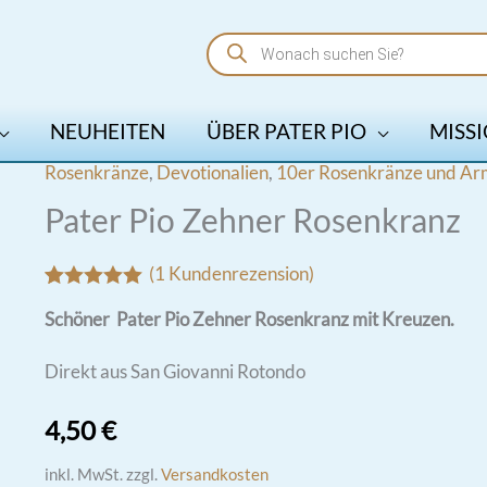
Products
search
NEUHEITEN
ÜBER PATER PIO
MISSI
Rosenkränze
,
Devotionalien
,
10er Rosenkränze und A
Pater Pio Zehner Rosenkranz
(
1
Kundenrezension)
Bewertet mit
1
Schöner Pater Pio Zehner Rosenkranz mit Kreuzen.
5.00
von 5,
basierend
auf
Direkt aus San Giovanni Rotondo
Kundenbewertung
4,50
€
inkl. MwSt.
zzgl.
Versandkosten