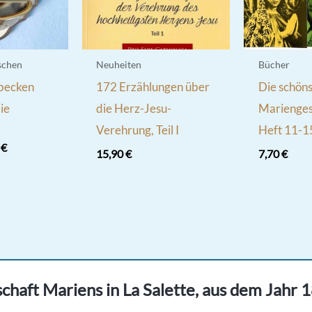
schen
Neuheiten
Bücher
becken
172 Erzählungen über
Die schön
ie
die Herz-Jesu-
Marienges
Verehrung, Teil I
Heft 11-1
ünglicher
Aktueller
0
€
15,90
€
7,70
€
Preis
ist:
 €
22,00 €.
chaft Mariens in La Salette, aus dem Jahr 