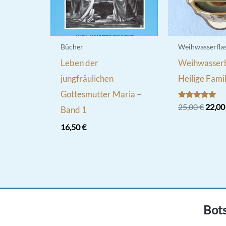
Produktseite
gewählt
werden
Bücher
Weihwasserfla
Leben der
Weihwasser
jungfräulichen
Heilige Famil
Gottesmutter Maria –
Bewertet
Urspr
25,00
€
22,0
Band 1
mit
Preis
5.00
war:
16,50
€
von 5
25,00
Bots