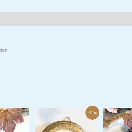
zen.
-14%