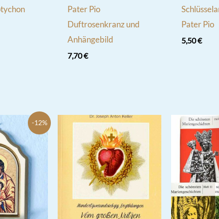
ptychon
Pater Pio
Schlüssel
Duftrosenkranz und
Pater Pio
Anhängebild
5,50
€
7,70
€
-12%