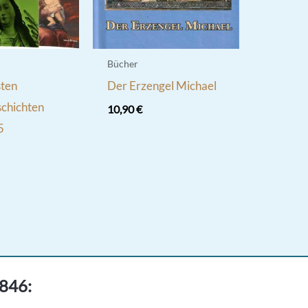
Bücher
sten
Der Erzengel Michael
chichten
10,90
€
5
1846: