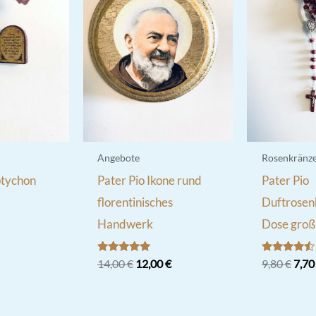
Angebote
Rosenkränz
ptychon
Pater Pio Ikone rund
Pater Pio
florentinisches
Duftrosen
Handwerk
Dose groß
Bewertet
Ursprünglicher
Aktueller
Bewertet
Ursp
14,00
€
12,00
€
9,80
€
7,7
mit
mit
Preis
Preis
Prei
5.00
4.33
war:
ist:
war:
von 5
von 5
14,00 €
12,00 €.
9,80