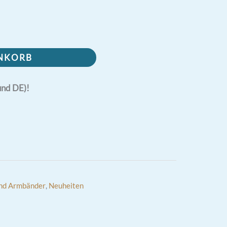
ENKORB
und DE)!
nd Armbänder
,
Neuheiten