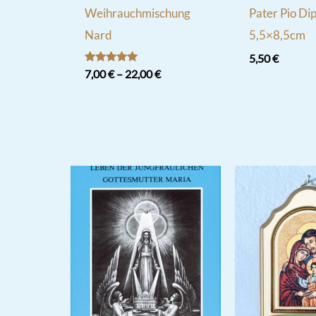
Weihrauchmischung
Pater Pio Di
Nard
5,5×8,5cm
5,50
€
Bewertet
7,00
€
–
22,00
€
mit
5.00
Dieses
von 5
Produkt
weist
mehrere
Varianten
auf.
Die
Optionen
können
auf
der