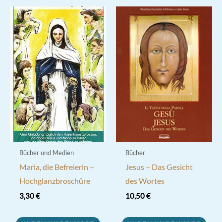
Bücher und Medien
Bücher
Maria, die Befreierin –
Jesus – Das Gesicht
Hochglanzbroschüre
des Wortes
3,30
€
10,50
€