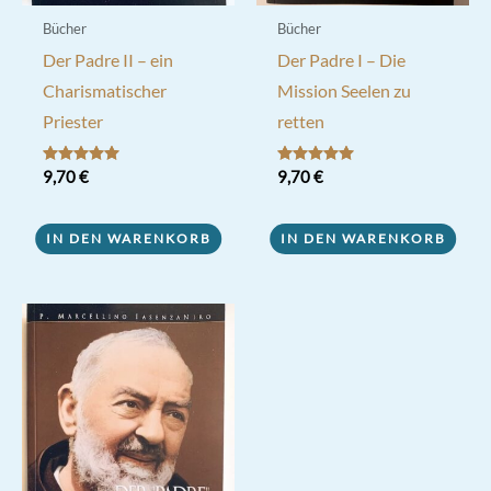
Bücher
Bücher
Der Padre II – ein
Der Padre I – Die
Charismatischer
Mission Seelen zu
Priester
retten
Bewertet mit
9,70
€
Bewertet mit
9,70
€
5.00
5.00
von 5
von 5
IN DEN WARENKORB
IN DEN WARENKORB