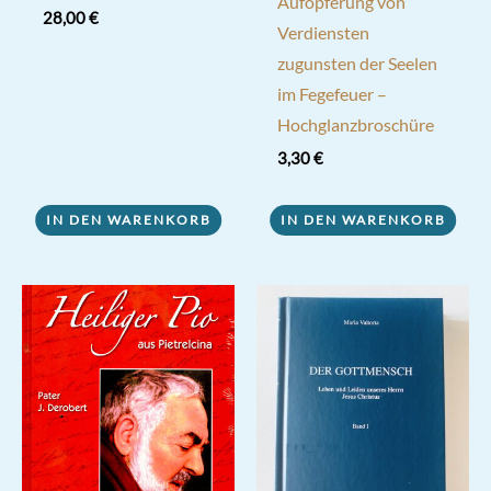
Aufopferung von
28,00
€
Verdiensten
zugunsten der Seelen
im Fegefeuer –
Hochglanzbroschüre
3,30
€
IN DEN WARENKORB
IN DEN WARENKORB