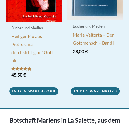
Bücher und Medien
Bücher und Medien
Maria Valtorta – Der
Heiliger Pio aus
Gottmensch – Band I
Pietrelcina
28,00
€
durchsichtig auf Gott
hin
Bewertet mit
45,50
€
5.00
von 5
IN DEN WARENKORB
IN DEN WARENKORB
Botschaft Mariens in La Salette, aus dem