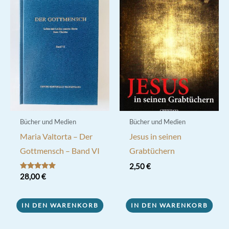
Bücher und Medien
Bücher und Medien
Maria Valtorta – Der
Jesus in seinen
Gottmensch – Band VI
Grabtüchern
2,50
€
Bewertet mit
28,00
€
5.00
von 5
IN DEN WARENKORB
IN DEN WARENKORB