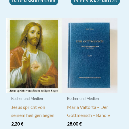
IN DEN WARENKORB
IN DEN WARENKORB
Bücher und Medien
Bücher und Medien
Jesus spricht von
Maria Valtorta – Der
seinem heiligen Segen
Gottmensch – Band V
2,20
€
28,00
€