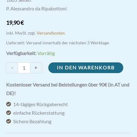
1605 Seiten
P. Alessandro da Ripabottoni
19,90
€
inkl. MwSt.
zzgl.
Versandkosten
Lieferzeit:
Versand innerhalb der nächsten 3 Werktage
Verfügbarkeit:
Vorrätig
Pater
-
+
IN DEN WARENKORB
Pio
von
Kostenloser Versand bei Beistellungen über 90€ (in AT und
Pietrelcina
DE)!
Briefe
14-tägiges Rückgaberecht
I
einfache Rückerstattung
Menge
Sichere Bezahlung