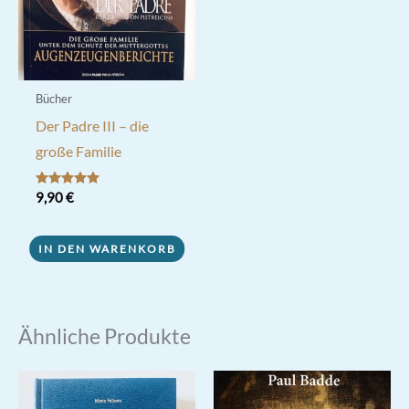
Bücher
Der Padre III – die
große Familie
Bewertet mit
9,90
€
5.00
von 5
IN DEN WARENKORB
Ähnliche Produkte