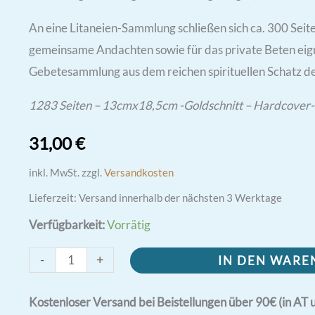
An eine Litaneien-Sammlung schließen sich ca. 300 Seite
gemeinsame Andachten sowie für das private Beten eigne
Gebetesammlung aus dem reichen spirituellen Schatz de
1283 Seiten – 13cmx18,5cm -Goldschnitt – Hardcover-
31,00
€
inkl. MwSt.
zzgl.
Versandkosten
Lieferzeit:
Versand innerhalb der nächsten 3 Werktage
Verfügbarkeit:
Vorrätig
Laudate
-
+
IN DEN WAR
Patrem
-
Kostenloser Versand bei Beistellungen über 90€ (in AT 