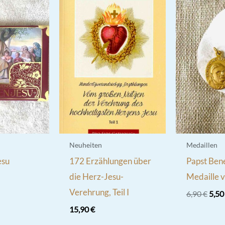
Neuheiten
Medaillen
esu
172 Erzählungen über
Papst Bene
die Herz-Jesu-
Medaille 
Verehrung, Teil I
Ursp
6,90
€
5,5
Prei
15,90
€
war:
6,90