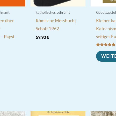
ehramt
katholisches Lehramt
Gebetszettel
en über
Römische Messbuch |
Kleiner ka
r
Schott 1962
Katechismu
 – Papst
seitiges Fa
59,90
€
Bewertet
mit
WEIT
5.00
von 5