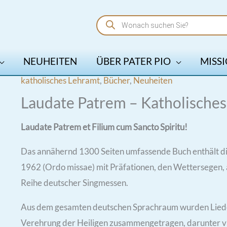
Products
search
NEUHEITEN
ÜBER PATER PIO
MISSI
katholisches Lehramt
,
Bücher
,
Neuheiten
Laudate Patrem – Katholische
Laudate Patrem et Filium cum Sancto Spiritu!
Das annähernd 1300 Seiten umfassende Buch enthält di
1962 (Ordo missae) mit Präfationen, den Wettersegen, 
Reihe deutscher Singmessen.
Aus dem gesamten deutschen Sprachraum wurden Lieder 
Verehrung der Heiligen zusammengetragen, darunter vie