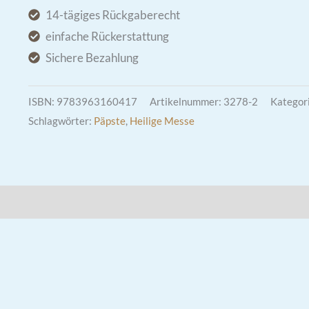
Katholisches
14-tägiges Rückgaberecht
Gesangbuch
einfache Rückerstattung
Menge
Sichere Bezahlung
ISBN:
9783963160417
Artikelnummer:
3278-2
Kategor
Schlagwörter:
Päpste
,
Heilige Messe