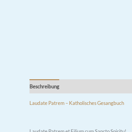
Beschreibung
Rezensionen (0)
Laudate Patrem – Katholisches Gesangbuch
Laudate Patrem et Filium cum Sancto Spiritu!