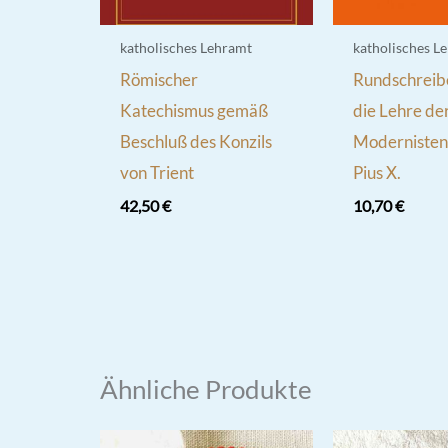
katholisches Lehramt
katholisches L
Römischer
Rundschreib
Katechismus gemäß
die Lehre de
Beschluß des Konzils
Modernisten
von Trient
Pius X.
42,50
€
10,70
€
Ähnliche Produkte