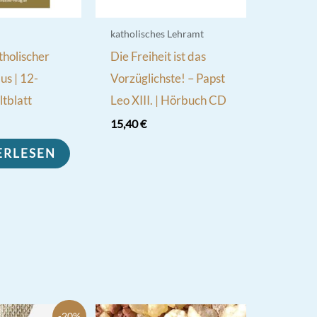
katholisches Lehramt
tholischer
Die Freiheit ist das
s | 12-
Vorzüglichste! – Papst
ltblatt
Leo XIII. | Hörbuch CD
15,40
€
ERLESEN
-20%