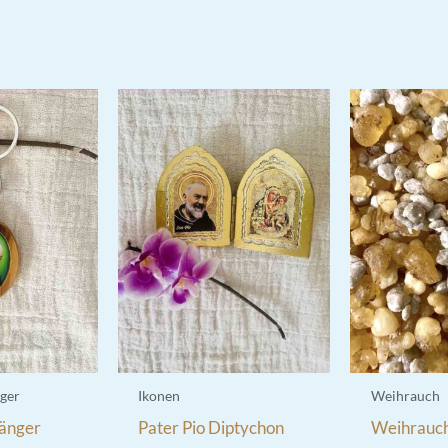
ger
Ikonen
Weihrauch
hänger
Pater Pio Diptychon
Weihrauc