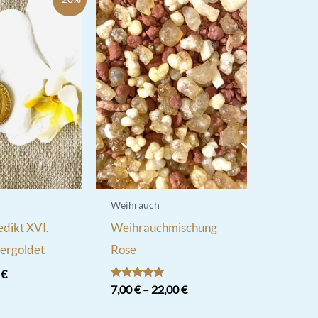
Weihrauch
dikt XVI.
Weihrauchmischung
vergoldet
Rose
rünglicher
Aktueller
0
€
s
Preis
Bewertet
7,00
€
–
22,00
€
mit
ist:
5.00
Dieses
 €
5,50 €.
von 5