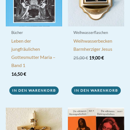
Bücher
Weihwasserflaschen
Leben der
Weihwasserbecken
jungfräulichen
Barmherziger Jesus
Gottesmutter Maria –
Ursprünglicher
Aktueller
25,00
€
19,00
€
Preis
Preis
Band 1
war:
ist:
25,00 €
19,00 €.
16,50
€
IN DEN WARENKORB
IN DEN WARENKORB