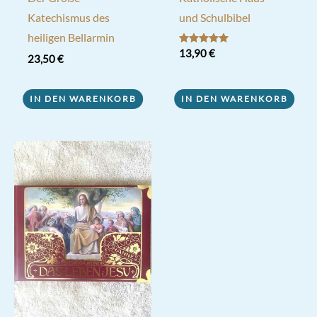
Katechismus des
und Schulbibel
heiligen Bellarmin
Bewertet mit
13,90
€
23,50
€
5.00
von 5
IN DEN WARENKORB
IN DEN WARENKORB