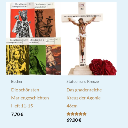
mehrere
Varianten
auf.
Die
Optionen
können
auf
der
Produktseite
gewählt
werden
Bücher
Statuen und Kreuze
Die schönsten
Das gnadenreiche
Mariengeschichten
Kreuz der Agonie
Heft 11-15
46cm
7,70
€
Bewertet mit
69,00
€
5.00
von 5