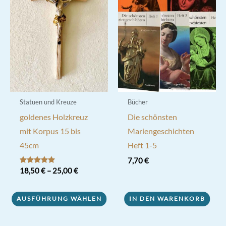
Statuen und Kreuze
Bücher
goldenes Holzkreuz
Die schönsten
mit Korpus 15 bis
Mariengeschichten
45cm
Heft 1-5
7,70
€
Bewertet mit
18,50
€
–
25,00
€
5.00
von 5
Dieses
AUSFÜHRUNG WÄHLEN
IN DEN WARENKORB
Produkt
weist