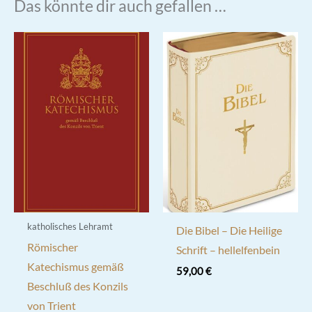
Das könnte dir auch gefallen …
katholisches Lehramt
Die Bibel – Die Heilige
Römischer
Schrift – hellelfenbein
Katechismus gemäß
59,00
€
Beschluß des Konzils
von Trient