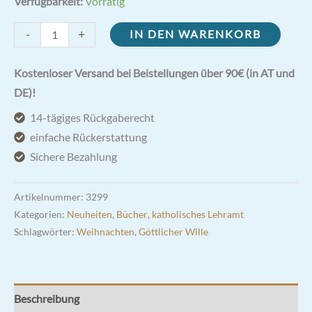
Verfügbarkeit:
Vorrätig
Katholische
-
+
IN DEN WARENKORB
Bilderbibel
von
Kostenloser Versand bei Beistellungen über 90€ (in AT und
1909
DE)!
Menge
14-tägiges Rückgaberecht
einfache Rückerstattung
Sichere Bezahlung
Artikelnummer:
3299
Kategorien:
Neuheiten
,
Bücher
,
katholisches Lehramt
Schlagwörter:
Weihnachten
,
Göttlicher Wille
Beschreibung