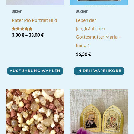
Bilder
Bücher
Pater Pio Portrait Bild
Leben der
jungfräulichen
Bewertet mit
3,30
€
–
33,00
€
Gottesmutter Maria –
5.00
von 5
Dieses
Band 1
Produkt
16,50
€
weist
mehrere
AUSFÜHRUNG WÄHLEN
IN DEN WARENKORB
Varianten
auf.
Die
Optionen
können
auf
der