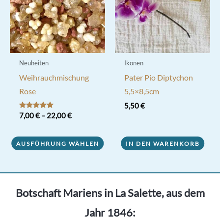
Produktseite
gewählt
werden
Neuheiten
Ikonen
Weihrauchmischung
Pater Pio Diptychon
Rose
5,5×8,5cm
5,50
€
Bewertet mit
7,00
€
–
22,00
€
5.00
von 5
Dieses
AUSFÜHRUNG WÄHLEN
IN DEN WARENKORB
Produkt
weist
mehrere
Varianten
Botschaft Mariens in La Salette, aus dem
auf.
Jahr 1846:
Die