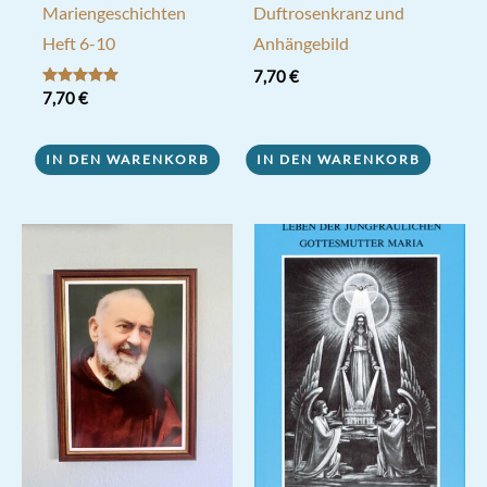
Mariengeschichten
Duftrosenkranz und
Heft 6-10
Anhängebild
7,70
€
Bewertet mit
7,70
€
5.00
von 5
IN DEN WARENKORB
IN DEN WARENKORB