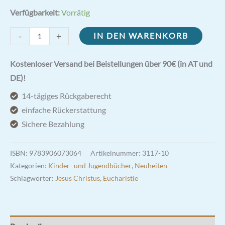
Verfügbarkeit:
Vorrätig
Jesus
-
+
IN DEN WARENKORB
von
Nazareth
Kostenloser Versand bei Beistellungen über 90€ (in AT und
Band
DE)!
2
14-tägiges Rückgaberecht
Menge
einfache Rückerstattung
Sichere Bezahlung
ISBN:
9783906073064
Artikelnummer:
3117-10
Kategorien:
Kinder- und Jugendbücher
,
Neuheiten
Schlagwörter:
Jesus Christus
,
Eucharistie