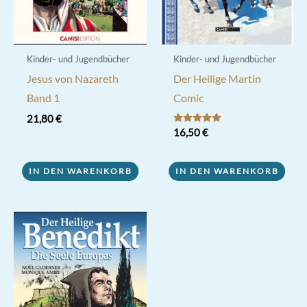
Kinder- und Jugendbücher
Kinder- und Jugendbücher
Jesus von Nazareth
Der Heilige Martin
Band 1
Comic
21,80
€
Bewertet mit
16,50
€
5.00
von 5
IN DEN WARENKORB
IN DEN WARENKORB