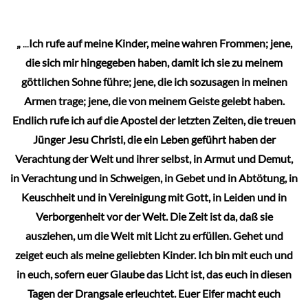
Optionen
können
„
...
Ich rufe auf meine Kinder, meine wahren Frommen; jene,
auf
die sich mir hingegeben haben, damit ich sie zu meinem
der
göttlichen Sohne führe; jene, die ich sozusagen in meinen
Produktseite
Armen trage; jene, die von meinem Geiste gelebt haben.
gewählt
Endlich rufe ich auf die Apostel der letzten Zeiten, die treuen
werden
Jünger Jesu Christi, die ein Leben geführt haben der
Verachtung der Welt und ihrer selbst, in Armut und Demut,
in Verachtung und in Schweigen, in Gebet und in Abtötung, in
Keuschheit und in Vereinigung mit Gott, in Leiden und in
Verborgenheit vor der Welt. Die Zeit ist da, daß sie
ausziehen, um die Welt mit Licht zu erfüllen. Gehet und
zeiget euch als meine geliebten Kinder. Ich bin mit euch und
in euch, sofern euer Glaube das Licht ist, das euch in diesen
Tagen der Drangsale erleuchtet. Euer Eifer macht euch