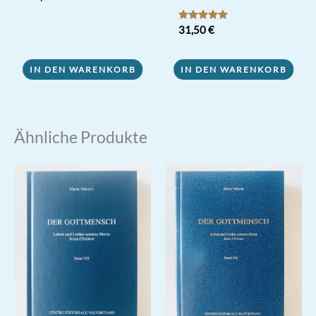
Bewertet mit
31,50
€
5.00
von 5
IN DEN WARENKORB
IN DEN WARENKORB
Ähnliche Produkte