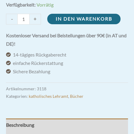
Verfügbarkeit:
Vorrätig
hl.
-
+
IN DEN WARENKORB
Robert
Bellarmin:
Kostenloser Versand bei Beistellungen über 90€ (in AT und
Kleiner
DE)!
Katechismus
14-tägiges Rückgaberecht
Menge
einfache Rückerstattung
Sichere Bezahlung
Artikelnummer:
3118
Kategorien:
katholisches Lehramt
,
Bücher
Beschreibung