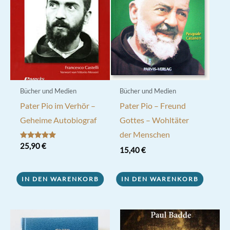
Bücher und Medien
Bücher und Medien
Pater Pio im Verhör –
Pater Pio – Freund
Geheime Autobiograf
Gottes – Wohltäter
der Menschen
Bewertet mit
25,90
€
15,40
€
5.00
von 5
IN DEN WARENKORB
IN DEN WARENKORB