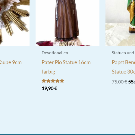
Devotionalien
Statuen und
 Taube 9cm
Pater Pio Statue 16cm
Papst Bene
farbig
Statue 30
Urs
75,00
€
55
Pre
Bewertet
19,90
€
mit
war
5.00
75,
von 5