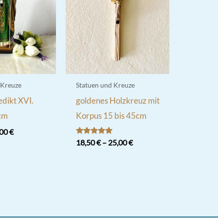
 Kreuze
Statuen und Kreuze
dikt XVI.
goldenes Holzkreuz mit
cm
Korpus 15 bis 45cm
prünglicher
Aktueller
,00
€
is
Preis
Bewertet
18,50
€
–
25,00
€
mit
:
ist:
5.00
Dieses
00 €
55,00 €.
von 5
Produkt
weist
mehrere