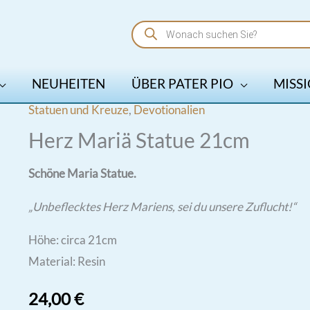
Products
search
NEUHEITEN
ÜBER PATER PIO
MISSI
Statuen und Kreuze
,
Devotionalien
Herz Mariä Statue 21cm
Schöne Maria Statue.
„Unbeflecktes Herz Mariens, sei du unsere Zuflucht!“
Höhe: circa 21cm
Material: Resin
24,00
€