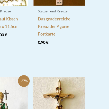
 Kreuze
Statuen und Kreuze
auf Kissen
Das gnadenreiche
 x 11,5cm
Kreuz der Agonie
Postkarte
prünglicher
Aktueller
,00
€
is
Preis
0,90
€
:
ist:
00 €
12,00 €.
-27%