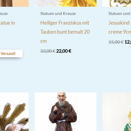
euze
Statuen und Kreuze
Statuen und
tatue in
Heiliger Franziskus mit
Jesuskind 
Tauben bunt bemalt 20
creme 9cm
cm
Urs
15,00
€
12
Pre
Ursprünglicher
Aktueller
33,00
€
22,00
€
war
 Versand!
Preis
Preis
15,
war:
ist:
33,00 €
22,00 €.