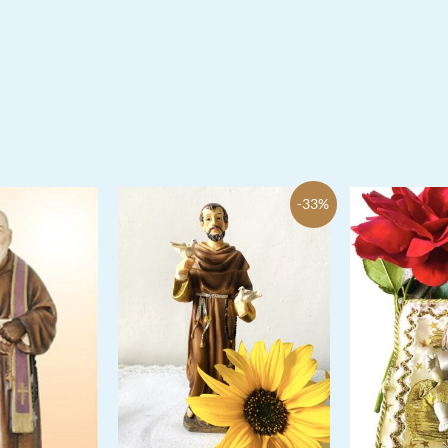
5.00
von 5
-33%