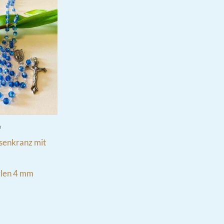
e
senkranz mit
rlen 4 mm