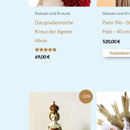
Statuen und Kreuze
Statuen und Kr
Das gnadenreiche
Pater Pio – S
Kreuz der Agonie
Holz – 40 cm
46cm
520,00
€
Kostenloser
Bewertet
69,00
€
mit
5.00
von 5
-33%