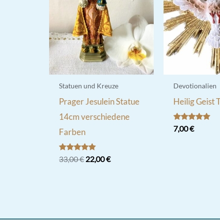
Statuen und Kreuze
Devotionalien
Prager Jesulein Statue
Heilig Geist
14cm verschiedene
Bewertet
7,00
€
Farben
mit
5.00
von 5
Bewertet
Ursprünglicher
Aktueller
33,00
€
22,00
€
mit
Preis
Preis
5.00
Dieses
war:
ist:
von 5
33,00 €
22,00 €.
Produkt
weist