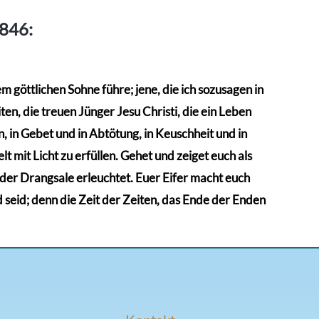
Varianten
auf.
1846:
Die
Optionen
können
 göttlichen Sohne führe; jene, die ich sozusagen in
auf
en, die treuen Jünger Jesu Christi, die ein Leben
der
 in Gebet und in Abtötung, in Keuschheit und in
Produktseite
t mit Licht zu erfüllen. Gehet und zeiget euch als
gewählt
n der Drangsale erleuchtet. Euer Eifer macht euch
werden
d seid; denn die Zeit der Zeiten, das Ende der Enden