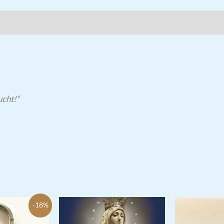
ucht!“
-18%