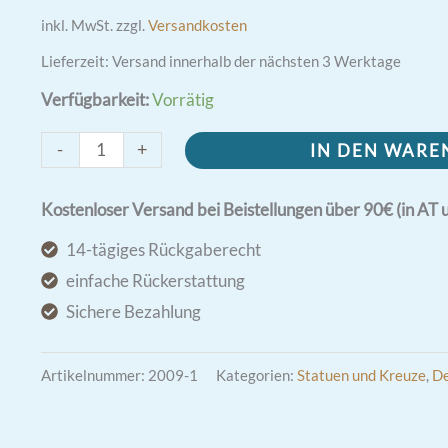
inkl. MwSt.
zzgl.
Versandkosten
Lieferzeit:
Versand innerhalb der nächsten 3 Werktage
Verfügbarkeit:
Vorrätig
Herz
-
+
IN DEN WAR
Mariä
Statue
Kostenloser Versand bei Beistellungen über 90€ (in AT 
21cm
14-tägiges Rückgaberecht
Menge
einfache Rückerstattung
Sichere Bezahlung
Artikelnummer:
2009-1
Kategorien:
Statuen und Kreuze
,
De