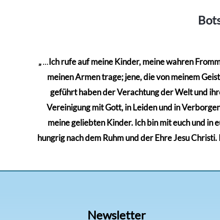
mehrere
Varianten
Bots
auf.
Die
Optionen
„
...
Ich rufe auf meine Kinder, meine wahren Frommen
können
meinen Armen trage; jene, die von meinem Geiste 
auf
geführt haben der Verachtung der Welt und ihre
der
Vereinigung mit Gott, in Leiden und in Verborgenh
Produktseite
meine geliebten Kinder. Ich bin mit euch und in 
gewählt
hungrig nach dem Ruhm und der Ehre Jesu Christi. Kä
werden
Newsletter