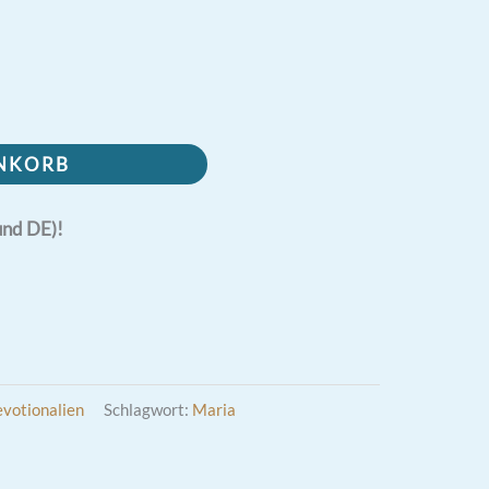
ENKORB
und DE)!
votionalien
Schlagwort:
Maria