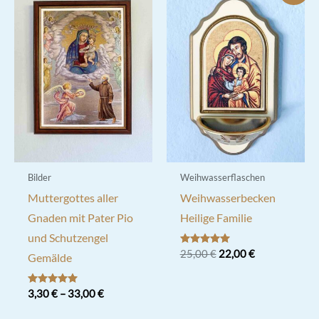
Optionen
können
auf
der
Produktseite
gewählt
werden
Bilder
Weihwasserflaschen
Muttergottes aller
Weihwasserbecken
Gnaden mit Pater Pio
Heilige Familie
und Schutzengel
Ursprünglicher
Aktueller
Bewertet mit
25,00
€
22,00
€
Gemälde
5.00
Preis
Preis
von 5
war:
ist:
25,00 €
22,00 €.
Bewertet mit
3,30
€
–
33,00
€
5.00
von 5
Dieses