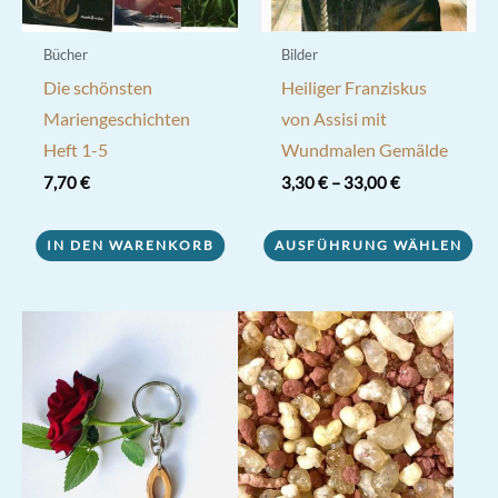
gewählt
werden
Bücher
Bilder
Die schönsten
Heiliger Franziskus
Mariengeschichten
von Assisi mit
Heft 1-5
Wundmalen Gemälde
7,70
€
3,30
€
–
33,00
€
Dieses
IN DEN WARENKORB
AUSFÜHRUNG WÄHLEN
Produkt
weist
mehrere
Varianten
auf.
Die
Optionen
können
auf