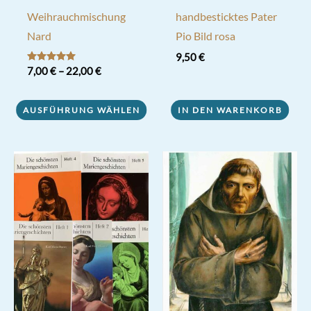
Weihrauchmischung
handbesticktes Pater
Nard
Pio Bild rosa
9,50
€
Bewertet mit
7,00
€
–
22,00
€
5.00
von 5
Dieses
AUSFÜHRUNG WÄHLEN
IN DEN WARENKORB
Produkt
weist
mehrere
Varianten
auf.
Die
Optionen
können
auf
der
Produktseite