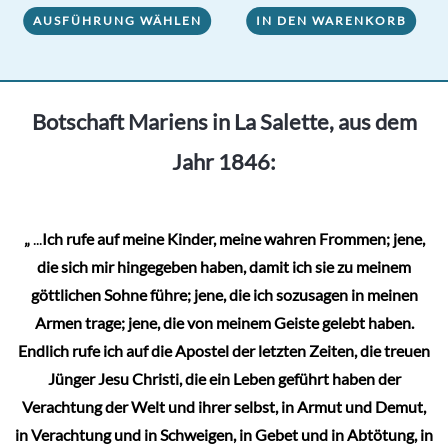
AUSFÜHRUNG WÄHLEN
IN DEN WARENKORB
Produkt
weist
mehrere
Varianten
Botschaft Mariens in La Salette, aus dem
auf.
Jahr 1846:
Die
Optionen
können
„
...
Ich rufe auf meine Kinder, meine wahren Frommen; jene,
auf
die sich mir hingegeben haben, damit ich sie zu meinem
der
göttlichen Sohne führe; jene, die ich sozusagen in meinen
Produktseite
Armen trage; jene, die von meinem Geiste gelebt haben.
gewählt
Endlich rufe ich auf die Apostel der letzten Zeiten, die treuen
werden
Jünger Jesu Christi, die ein Leben geführt haben der
Verachtung der Welt und ihrer selbst, in Armut und Demut,
in Verachtung und in Schweigen, in Gebet und in Abtötung, in