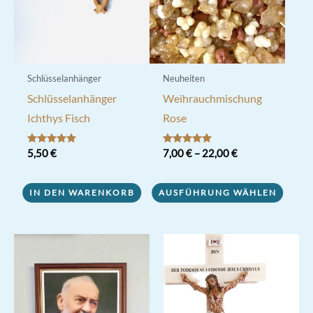
der
Produktseite
gewählt
werden
Schlüsselanhänger
Neuheiten
Schlüsselanhänger
Weihrauchmischung
Ichthys Fisch
Rose
Bewertet mit
5,50
€
Bewertet mit
7,00
€
–
22,00
€
5.00
5.00
von 5
von 5
Dieses
IN DEN WARENKORB
AUSFÜHRUNG WÄHLEN
Produkt
weist
mehrere
Varianten
auf.
Die
Optionen