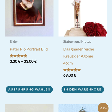
können
auf
der
Produktseite
gewählt
werden
Bilder
Statuen und Kreuze
Pater Pio Portrait Bild
Das gnadenreiche
Kreuz der Agonie
Bewertet mit
3,30
€
–
33,00
€
46cm
5.00
von 5
Dieses
Bewertet mit
69,00
€
Produkt
5.00
von 5
weist
AUSFÜHRUNG WÄHLEN
IN DEN WARENKORB
mehrere
Varianten
auf.
-12%
Die