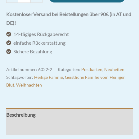
Familie
Doppelkarte
Kostenloser Versand bei Beistellungen über 90€ (in AT und
Menge
DE)!
14-tägiges Rückgaberecht
einfache Rückerstattung
Sichere Bezahlung
Artikelnummer:
6022-2
Kategorien:
Postkarten
,
Neuheiten
Schlagwörter:
Heilige Familie
,
Geistliche Familie vom Heiligen
Blut
,
Weihnachten
Beschreibung
Rezensionen (0)