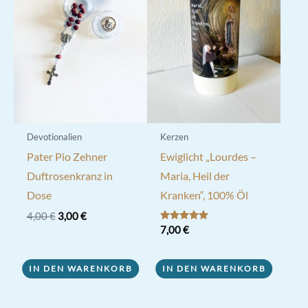
Devotionalien
Kerzen
Pater Pio Zehner
Ewiglicht „Lourdes –
Duftrosenkranz in
Maria, Heil der
Dose
Kranken“, 100% Öl
Ursprünglicher
Aktueller
4,00
€
3,00
€
Preis
Preis
Bewertet mit
7,00
€
5.00
war:
ist:
von 5
4,00 €
3,00 €.
IN DEN WARENKORB
IN DEN WARENKORB