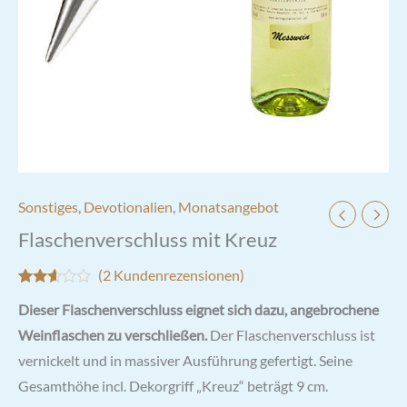
Sonstiges
,
Devotionalien
,
Monatsangebot
Flaschenverschluss mit Kreuz
(
2
Kundenrezensionen)
Bewertet
2
Dieser Flaschenverschluss eignet sich dazu, angebrochene
mit
2.50
Weinflaschen zu verschließen.
Der Flaschenverschluss ist
von 5,
basierend
vernickelt und in massiver Ausführung gefertigt. Seine
auf
Kundenbewertungen
Gesamthöhe incl. Dekorgriff „Kreuz“ beträgt 9 cm.