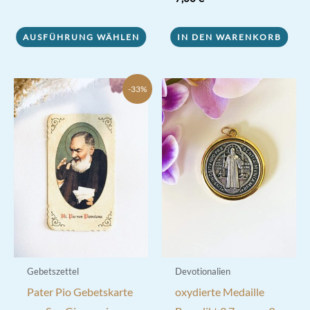
5.00
von 5
Produkt
AUSFÜHRUNG WÄHLEN
IN DEN WARENKORB
weist
mehrere
Varianten
-33%
auf.
Die
Optionen
können
auf
der
Produktseite
gewählt
werden
Gebetszettel
Devotionalien
Pater Pio Gebetskarte
oxydierte Medaille