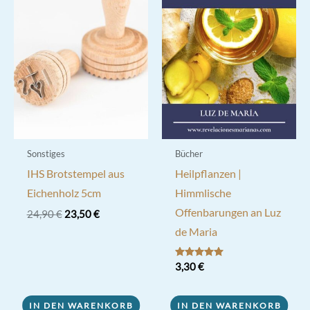
Sonstiges
Bücher
IHS Brotstempel aus
Heilpflanzen |
Eichenholz 5cm
Himmlische
Offenbarungen an Luz
Ursprünglicher
Aktueller
24,90
€
23,50
€
Preis
Preis
de Maria
war:
ist:
24,90 €
23,50 €.
Bewertet mit
3,30
€
5.00
von 5
IN DEN WARENKORB
IN DEN WARENKORB