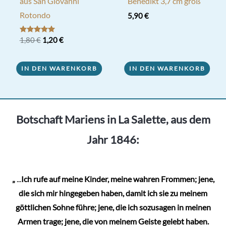
aus San Giovanni
Benedikt 3,7 cm groß
Rotondo
5,90
€
Ursprünglicher
Aktueller
Bewertet mit
1,80
€
1,20
€
5.00
Preis
Preis
von 5
war:
ist:
1,80 €
1,20 €.
IN DEN WARENKORB
IN DEN WARENKORB
Botschaft Mariens in La Salette, aus dem
Jahr 1846:
„
...
Ich rufe auf meine Kinder, meine wahren Frommen; jene,
die sich mir hingegeben haben, damit ich sie zu meinem
göttlichen Sohne führe; jene, die ich sozusagen in meinen
Armen trage; jene, die von meinem Geiste gelebt haben.