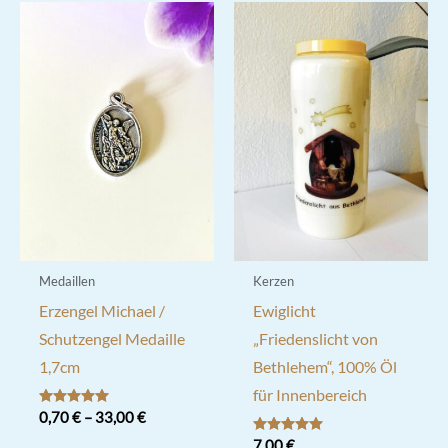
Medaillen
Kerzen
Erzengel Michael /
Ewiglicht
Schutzengel Medaille
„Friedenslicht von
1,7cm
Bethlehem“, 100% Öl
für Innenbereich
Bewertet mit
0,70
€
–
33,00
€
5.00
von 5
Bewertet mit
7,00
€
Dieses