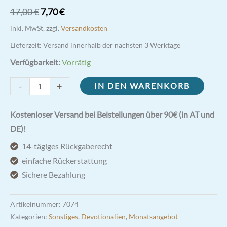
Ursprünglicher
Aktueller
17,00
€
7,70
€
Preis
Preis
inkl. MwSt.
zzgl.
Versandkosten
war:
ist:
Lieferzeit:
Versand innerhalb der nächsten 3 Werktage
17,00 €
7,70 €.
Verfügbarkeit:
Vorrätig
Flaschenverschluss
-
+
IN DEN WARENKORB
mit
Kreuz
Kostenloser Versand bei Beistellungen über 90€ (in AT und
Menge
DE)!
14-tägiges Rückgaberecht
einfache Rückerstattung
Sichere Bezahlung
Artikelnummer:
7074
Kategorien:
Sonstiges
,
Devotionalien
,
Monatsangebot