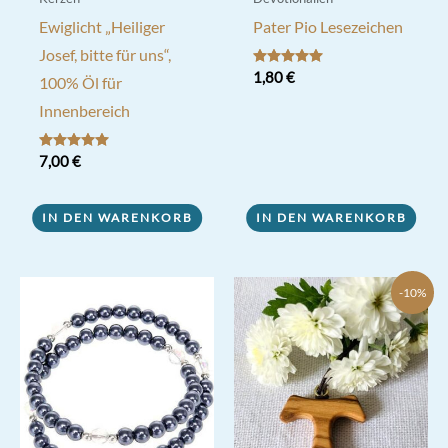
Ewiglicht „Heiliger
Pater Pio Lesezeichen
Josef, bitte für uns“,
Bewertet mit
1,80
€
100% Öl für
5.00
von 5
Innenbereich
Bewertet mit
7,00
€
5.00
von 5
IN DEN WARENKORB
IN DEN WARENKORB
-10%