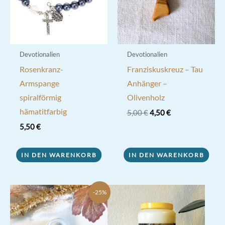
Devotionalien
Devotionalien
Rosenkranz-
Franziskuskreuz – Tau
Armspange
Anhänger –
spiralförmig
Olivenholz
hämatitfarbig
Ursprünglicher
Aktueller
5,00
€
4,50
€
Preis
Preis
5,50
€
war:
ist:
5,00 €
4,50 €.
IN DEN WARENKORB
IN DEN WARENKORB
-25%