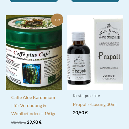
-12%
Klosterprodukte
Caffè Aloe Kardamom
Propolis-Lösung 30ml
| für Verdauung &
20,50
€
Wohlbefinden – 150gr
Ursprünglicher
Aktueller
33,80
€
29,90
€
Preis
Preis