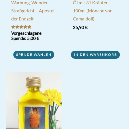
Warnung, Wunder,
Öl mit 31 Kräuter
Strafgericht – Apostel
100ml (Mönche von
der Endzeit
Camaldoli)
25,90
€
Bewertet mit
Vorgeschlagene
5.00
Spende:
5,00
€
von 5
SPENDE WÄHLEN
IN DEN WARENKORB