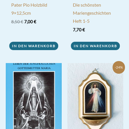
Pater Pio Holzbild
Die schönsten
9×12,5cm
Mariengeschichten
Heft 1-5
Ursprünglicher
Aktueller
8,50
€
7,00
€
Preis
Preis
7,70
€
war:
ist:
8,50 €
7,00 €.
IN DEN WARENKORB
IN DEN WARENKORB
-24%