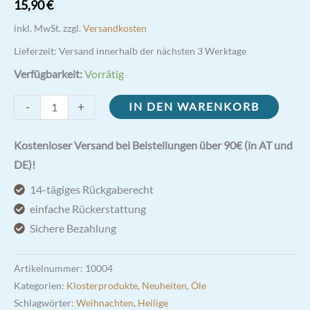
15,90
€
inkl. MwSt.
zzgl.
Versandkosten
Lieferzeit:
Versand innerhalb der nächsten 3 Werktage
Verfügbarkeit:
Vorrätig
Propolis
-
+
IN DEN WARENKORB
Spray
20ml
Kostenloser Versand bei Beistellungen über 90€ (in AT und
Menge
DE)!
14-tägiges Rückgaberecht
einfache Rückerstattung
Sichere Bezahlung
Artikelnummer:
10004
Kategorien:
Klosterprodukte
,
Neuheiten
,
Öle
Schlagwörter:
Weihnachten
,
Heilige