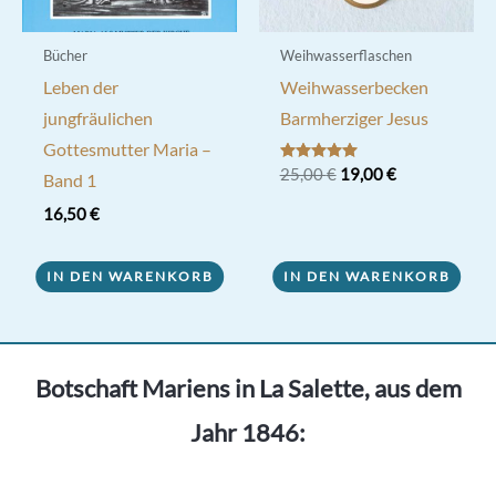
Bücher
Weihwasserflaschen
Leben der
Weihwasserbecken
jungfräulichen
Barmherziger Jesus
Gottesmutter Maria –
Ursprünglicher
Aktueller
Bewertet mit
25,00
€
19,00
€
Band 1
5.00
Preis
Preis
von 5
war:
ist:
16,50
€
25,00 €
19,00 €.
IN DEN WARENKORB
IN DEN WARENKORB
Botschaft Mariens in La Salette, aus dem
Jahr 1846: