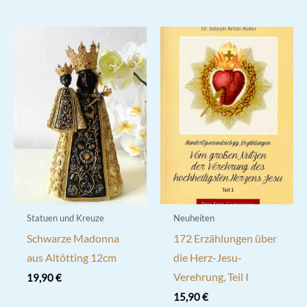
weist
mehrere
Varianten
auf.
Die
Optionen
können
auf
der
Produktseite
gewählt
werden
Statuen und Kreuze
Neuheiten
Schwarze Madonna
172 Erzählungen über
aus Altötting 12cm
die Herz-Jesu-
Verehrung, Teil I
19,90
€
15,90
€