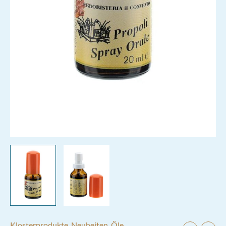
Klosterprodukte
,
Neuheiten
,
Öle