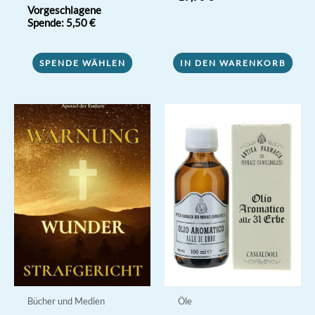
Bewertet mit
Vorgeschlagene
5.00
Spende:
5,50
€
von 5
SPENDE WÄHLEN
IN DEN WARENKORB
Bücher und Medien
Öle