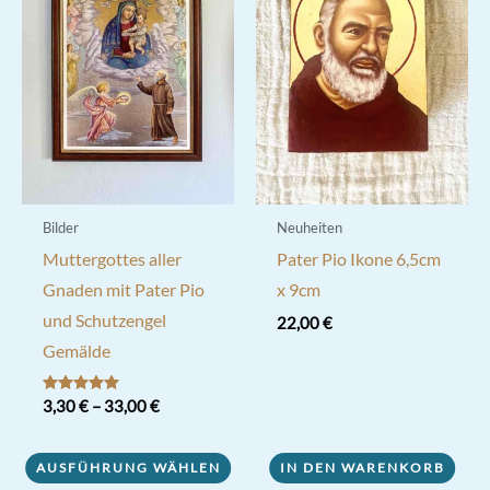
Bilder
Neuheiten
Muttergottes aller
Pater Pio Ikone 6,5cm
Gnaden mit Pater Pio
x 9cm
und Schutzengel
22,00
€
Gemälde
Bewertet mit
3,30
€
–
33,00
€
5.00
von 5
Dieses
AUSFÜHRUNG WÄHLEN
IN DEN WARENKORB
Produkt