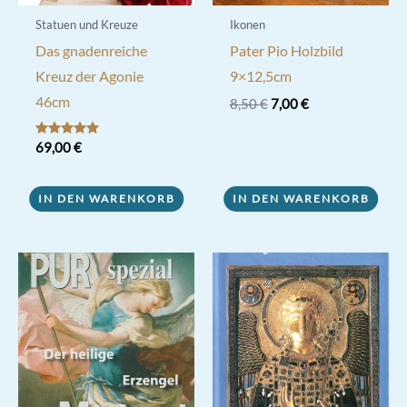
Statuen und Kreuze
Ikonen
Das gnadenreiche
Pater Pio Holzbild
Kreuz der Agonie
9×12,5cm
46cm
Ursprünglicher
Aktueller
8,50
€
7,00
€
Preis
Preis
war:
ist:
Bewertet mit
69,00
€
8,50 €
7,00 €.
5.00
von 5
IN DEN WARENKORB
IN DEN WARENKORB