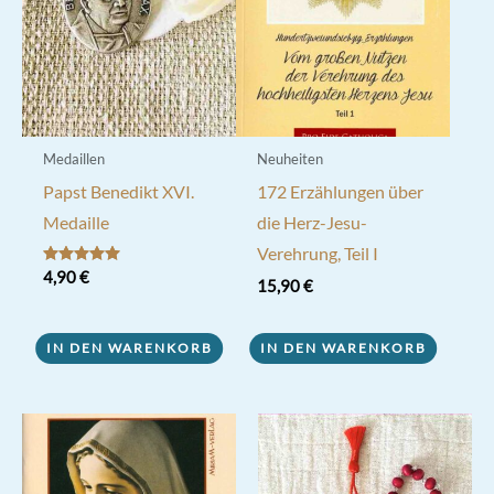
Medaillen
Neuheiten
Papst Benedikt XVI.
172 Erzählungen über
Medaille
die Herz-Jesu-
Verehrung, Teil I
Bewertet mit
4,90
€
15,90
€
5.00
von 5
IN DEN WARENKORB
IN DEN WARENKORB