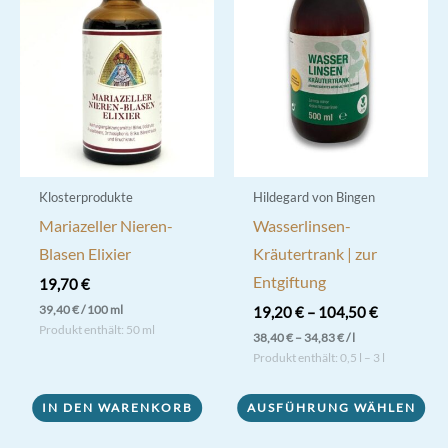
Klosterprodukte
Hildegard von Bingen
Mariazeller Nieren-
Wasserlinsen-
Blasen Elixier
Kräutertrank | zur
Entgiftung
19,70
€
39,40
€
/
100
ml
19,20
€
–
104,50
€
Produkt enthält: 50
ml
38,40
€
–
34,83
€
/
l
Produkt enthält: 0,5
l
– 3
l
Dieses
IN DEN WARENKORB
AUSFÜHRUNG WÄHLEN
Produkt
weist