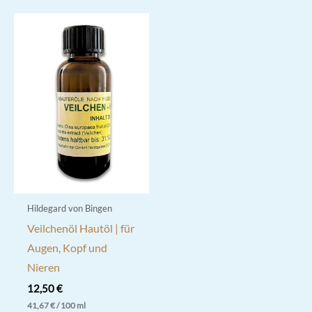
mehrere
Varianten
auf.
Die
Optionen
können
auf
der
Produktseite
gewählt
werden
Hildegard von Bingen
Veilchenöl Hautöl | für
Augen, Kopf und
Nieren
12,50
€
41,67
€
/
100
ml