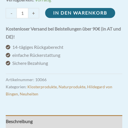
Mariazeller
-
+
IN DEN WARENKORB
Engelwurzbalsam
30ml
Kostenloser Versand bei Beistellungen über 90€ (in AT und
Menge
DE)!
14-tägiges Rückgaberecht
einfache Rückerstattung
Sichere Bezahlung
Artikelnummer:
10066
Kategorien:
Klosterprodukte
,
Naturprodukte
,
Hildegard von
Bingen
,
Neuheiten
Beschreibung