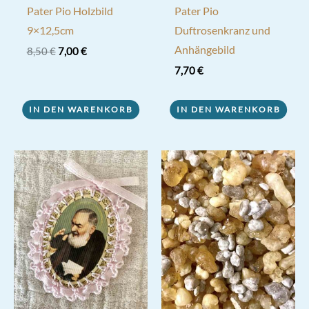
Pater Pio Holzbild
Pater Pio
9×12,5cm
Duftrosenkranz und
Anhängebild
Ursprünglicher
Aktueller
8,50
€
7,00
€
Preis
Preis
7,70
€
war:
ist:
8,50 €
7,00 €.
IN DEN WARENKORB
IN DEN WARENKORB