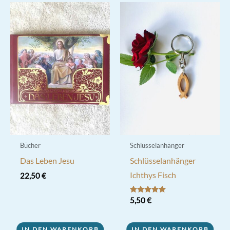
Bücher
Schlüsselanhänger
Das Leben Jesu
Schlüsselanhänger
Ichthys Fisch
22,50
€
Bewertet mit
5,50
€
5.00
von 5
IN DEN WARENKORB
IN DEN WARENKORB