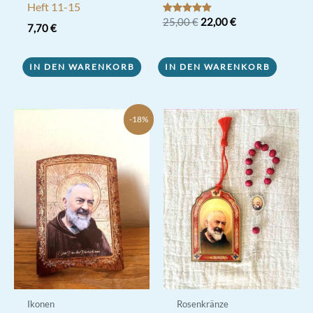
Heft 11-15
Ursprünglicher
Aktueller
Bewertet mit
25,00
€
22,00
€
7,70
€
5.00
Preis
Preis
von 5
war:
ist:
25,00 €
22,00 €.
IN DEN WARENKORB
IN DEN WARENKORB
-18%
Ikonen
Rosenkränze