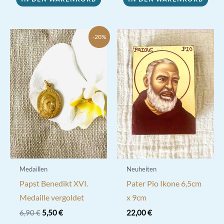
-20%
Medaillen
Neuheiten
Papst Benedikt XVI.
Pater Pio Ikone 6,5cm
Medaille vergoldet
x 9cm
Ursprünglicher
Aktueller
6,90
€
5,50
€
22,00
€
Preis
Preis