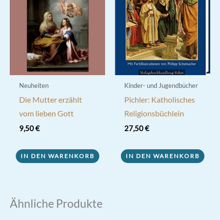
Neuheiten
Kinder- und Jugendbücher
Die Mutter erzählt
Pichler: Katholisches
vom lieben Gott
Religionsbüchlein
9,50
€
27,50
€
IN DEN WARENKORB
IN DEN WARENKORB
Ähnliche Produkte