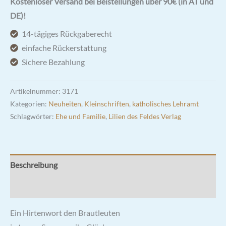
Kostenloser Versand bei Beistellungen über 90€ (in AT und
Brautleute
DE)!
Menge
14-tägiges Rückgaberecht
einfache Rückerstattung
Sichere Bezahlung
Artikelnummer:
3171
Kategorien:
Neuheiten
,
Kleinschriften
,
katholisches Lehramt
Schlagwörter:
Ehe und Familie
,
Lilien des Feldes Verlag
Beschreibung
Rezensionen (0)
Ein Hirtenwort den Brautleuten