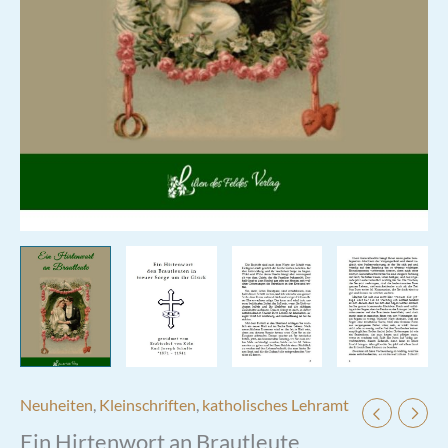
Neuheiten
,
Kleinschriften
,
katholisches Lehramt
Ein Hirtenwort an Brautleute