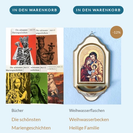
war:
ist:
6,90 €
5,50 €.
IN DEN WARENKORB
IN DEN WARENKORB
-12%
Bücher
Weihwasserflaschen
Die schönsten
Weihwasserbecken
Mariengeschichten
Heilige Familie