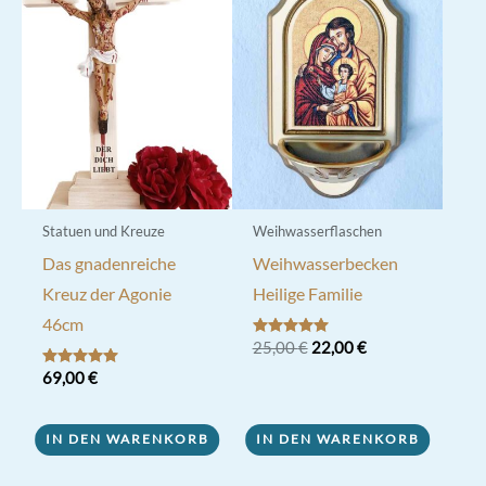
Die
Optionen
können
auf
der
Produktseite
gewählt
werden
Statuen und Kreuze
Weihwasserflaschen
Das gnadenreiche
Weihwasserbecken
Kreuz der Agonie
Heilige Familie
46cm
Ursprünglicher
Aktueller
Bewertet mit
25,00
€
22,00
€
5.00
Preis
Preis
von 5
Bewertet mit
69,00
€
war:
ist:
5.00
25,00 €
22,00 €.
von 5
IN DEN WARENKORB
IN DEN WARENKORB