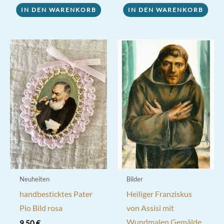
IN DEN WARENKORB
IN DEN WARENKORB
Neuheiten
Bilder
handbesticktes Pater
Heiliger Franziskus
Pio Bild rosa
von Assisi mit
Wundmalen Gemälde
9,50
€