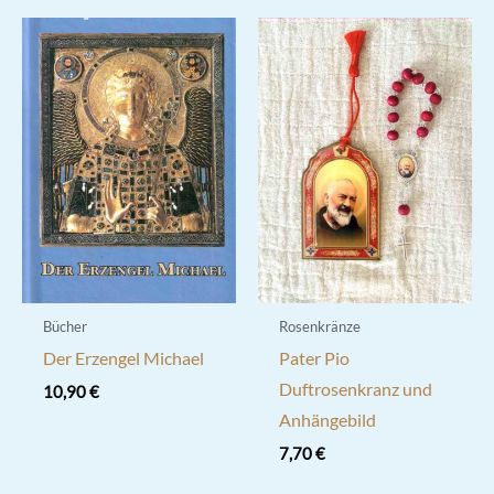
Bücher
Rosenkränze
Der Erzengel Michael
Pater Pio
Duftrosenkranz und
10,90
€
Anhängebild
7,70
€