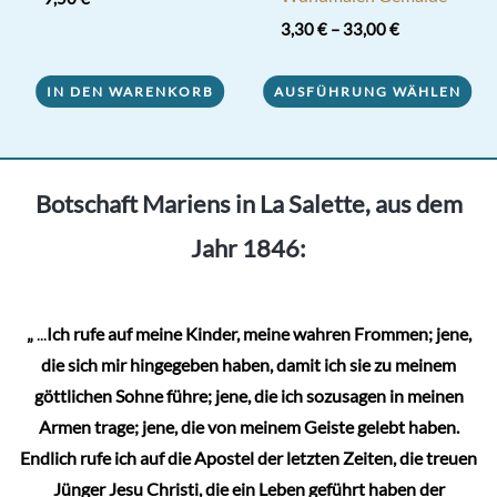
3,30
€
–
33,00
€
Dieses
IN DEN WARENKORB
AUSFÜHRUNG WÄHLEN
Produkt
weist
mehrere
Varianten
Botschaft Mariens in La Salette, aus dem
auf.
Jahr 1846:
Die
Optionen
können
„
...
Ich rufe auf meine Kinder, meine wahren Frommen; jene,
auf
die sich mir hingegeben haben, damit ich sie zu meinem
der
göttlichen Sohne führe; jene, die ich sozusagen in meinen
Produktseite
Armen trage; jene, die von meinem Geiste gelebt haben.
gewählt
Endlich rufe ich auf die Apostel der letzten Zeiten, die treuen
werden
Jünger Jesu Christi, die ein Leben geführt haben der