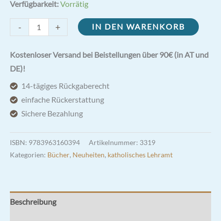
Verfügbarkeit:
Vorrätig
Diurnale
-
+
IN DEN WARENKORB
Romanum
1962
Kostenloser Versand bei Beistellungen über 90€ (in AT und
| Die
DE)!
Tageshoren
14-tägiges Rückgaberecht
des
einfache Rückerstattung
Kirchenjahres
Sichere Bezahlung
lateinisch/deutsch
Menge
ISBN:
9783963160394
Artikelnummer:
3319
Kategorien:
Bücher
,
Neuheiten
,
katholisches Lehramt
Beschreibung