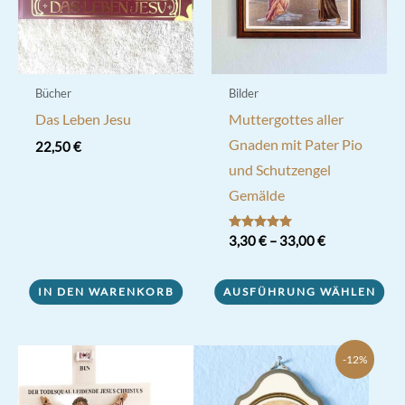
Bücher
Bilder
Das Leben Jesu
Muttergottes aller
Gnaden mit Pater Pio
22,50
€
und Schutzengel
Gemälde
Bewertet mit
3,30
€
–
33,00
€
5.00
von 5
Dieses
IN DEN WARENKORB
AUSFÜHRUNG WÄHLEN
Produkt
weist
mehrere
-12%
Varianten
auf.