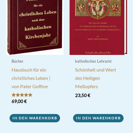
Bücher
katholisches Lehramt
Hausbuch für ein
Schönheit und Wert
christliches Leben |
des Heiligen
von Pater Goffine
Meßopfers
23,50
€
Bewertet mit
69,00
€
5.00
von 5
IN DEN WARENKORB
IN DEN WARENKORB