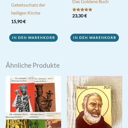
Das Goldene Buch
Gebetsschatz der
heiligen Kirche
Bewertet mit
23,30
€
5.00
15,90
€
von 5
IN DEN WARENKORB
IN DEN WARENKORB
Ähnliche Produkte