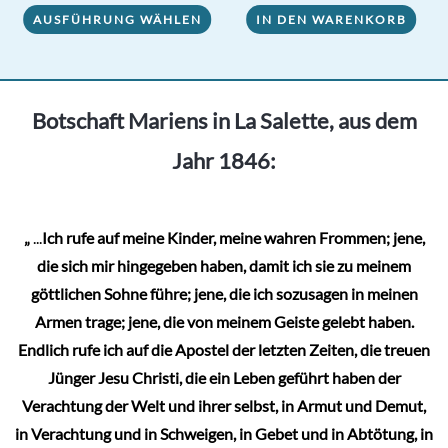
AUSFÜHRUNG WÄHLEN
IN DEN WARENKORB
Produkt
weist
mehrere
Varianten
Botschaft Mariens in La Salette, aus dem
auf.
Jahr 1846:
Die
Optionen
können
„
...
Ich rufe auf meine Kinder, meine wahren Frommen; jene,
auf
die sich mir hingegeben haben, damit ich sie zu meinem
der
göttlichen Sohne führe; jene, die ich sozusagen in meinen
Produktseite
Armen trage; jene, die von meinem Geiste gelebt haben.
gewählt
Endlich rufe ich auf die Apostel der letzten Zeiten, die treuen
werden
Jünger Jesu Christi, die ein Leben geführt haben der
Verachtung der Welt und ihrer selbst, in Armut und Demut,
in Verachtung und in Schweigen, in Gebet und in Abtötung, in