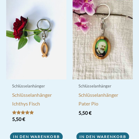
Schlüsselanhänger
Schlüsselanhänger
Schlüsselanhänger
Schlüsselanhänger
Ichthys Fisch
Pater Pio
5,50
€
Bewertet mit
5,50
€
5.00
von 5
IN DEN WARENKORB
IN DEN WARENKORB