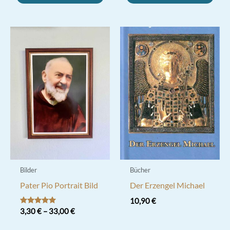
Bilder
Bücher
Pater Pio Portrait Bild
Der Erzengel Michael
10,90
€
Bewertet mit
3,30
€
–
33,00
€
5.00
von 5
Dieses