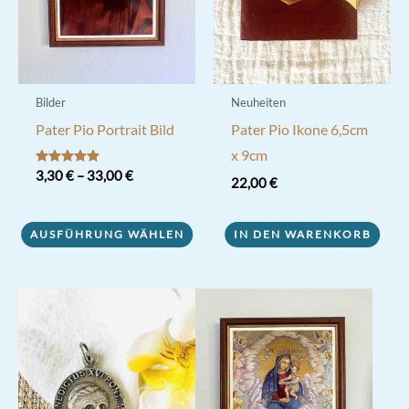
der
Produktseite
gewählt
werden
Bilder
Neuheiten
Pater Pio Portrait Bild
Pater Pio Ikone 6,5cm
x 9cm
Bewertet mit
3,30
€
–
33,00
€
22,00
€
5.00
von 5
Dieses
Produkt
AUSFÜHRUNG WÄHLEN
IN DEN WARENKORB
weist
mehrere
Varianten
auf.
Die
Optionen
können