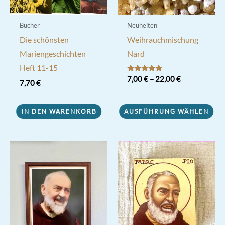
Bücher
Neuheiten
Die schönsten
Weihrauchmischung
Mariengeschichten
Nard
Heft 11-15
Bewertet mit
7,00
€
–
22,00
€
7,70
€
5.00
von 5
Dieses
Produkt
IN DEN WARENKORB
AUSFÜHRUNG WÄHLEN
weist
mehrere
Varianten
auf.
Die
Optionen
können
auf