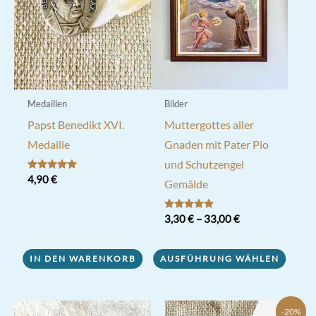
auf
der
Produktseite
gewählt
werden
Medaillen
Bilder
Papst Benedikt XVI.
Muttergottes aller
Medaille
Gnaden mit Pater Pio
und Schutzengel
Bewertet mit
4,90
€
Gemälde
5.00
von 5
Bewertet mit
3,30
€
–
33,00
€
5.00
von 5
Dieses
IN DEN WARENKORB
AUSFÜHRUNG WÄHLEN
Produkt
weist
mehrere
-20%