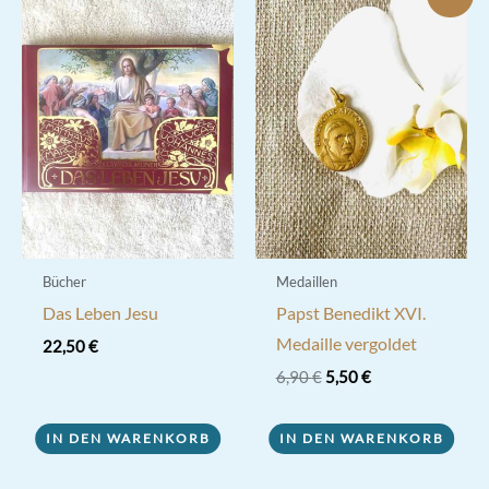
Varianten
auf.
Die
Optionen
können
auf
der
Produktseite
gewählt
werden
Bücher
Medaillen
Das Leben Jesu
Papst Benedikt XVI.
Medaille vergoldet
22,50
€
Ursprünglicher
Aktueller
6,90
€
5,50
€
Preis
Preis
war:
ist:
6,90 €
5,50 €.
IN DEN WARENKORB
IN DEN WARENKORB