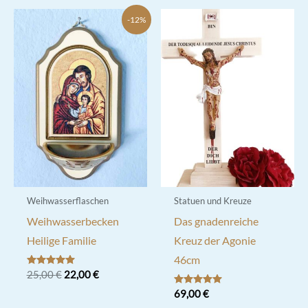
-12%
Weihwasserflaschen
Statuen und Kreuze
Weihwasserbecken
Das gnadenreiche
Heilige Familie
Kreuz der Agonie
46cm
Ursprünglicher
Aktueller
Bewertet mit
25,00
€
22,00
€
5.00
Preis
Preis
von 5
Bewertet mit
69,00
€
war:
ist:
5.00