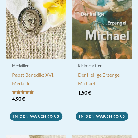
Die
Optionen
können
auf
der
Produktseite
gewählt
werden
Medaillen
Kleinschriften
Papst Benedikt XVI.
Der Heilige Erzengel
Medaille
Michael
1,50
€
Bewertet mit
4,90
€
5.00
von 5
IN DEN WARENKORB
IN DEN WARENKORB