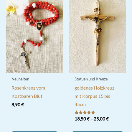
Neuheiten
Statuen und Kreuze
Rosenkranz vom
goldenes Holzkreuz
Kostbaren Blut
mit Korpus 15 bis
45cm
8,90
€
Bewertet mit
18,50
€
–
25,00
€
5.00
von 5
Dieses