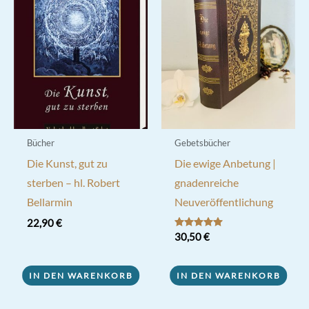
Bücher
Gebetsbücher
Die Kunst, gut zu
Die ewige Anbetung |
sterben – hl. Robert
gnadenreiche
Bellarmin
Neuveröffentlichung
22,90
€
Bewertet mit
30,50
€
5.00
von 5
IN DEN WARENKORB
IN DEN WARENKORB