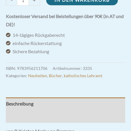
-
+
des
Herzens
Kostenloser Versand bei Beistellungen über 90€ (in AT und
Menge
DE)!
14-tägiges Rückgaberecht
einfache Rückerstattung
Sichere Bezahlung
ISBN:
9783956211706
Artikelnummer:
3335
Kategorien:
Neuheiten
,
Bücher
,
katholisches Lehramt
Beschreibung
Rezensionen (0)