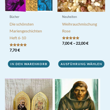
Bücher
Neuheiten
Die schönsten
Weihrauchmischung
Mariengeschichten
Rose
Heft 6-10
Bewertet mit
7,00
€
–
22,00
€
5.00
von 5
Bewertet mit
7,70
€
Dieses
5.00
von 5
Produkt
IN DEN WARENKORB
AUSFÜHRUNG WÄHLEN
weist
mehrere
Varianten
auf.
Die
Optionen
können