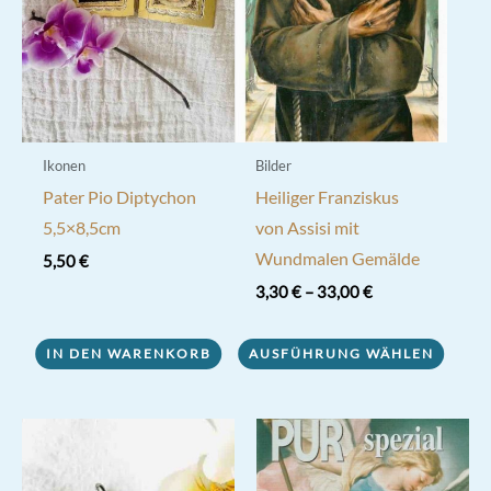
auf
der
Produktseite
gewählt
werden
Ikonen
Bilder
Pater Pio Diptychon
Heiliger Franziskus
5,5×8,5cm
von Assisi mit
Wundmalen Gemälde
5,50
€
3,30
€
–
33,00
€
Dieses
IN DEN WARENKORB
AUSFÜHRUNG WÄHLEN
Produkt
weist
mehrere
Varianten
auf.