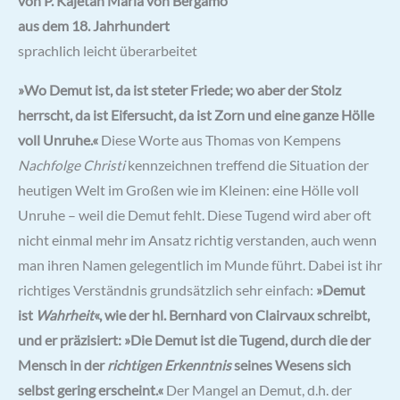
von P. Kajetan Maria von Bergamo
aus dem 18. Jahrhundert
sprachlich leicht überarbeitet
»Wo Demut ist, da ist steter Friede; wo aber der Stolz
herrscht, da ist Eifersucht, da ist Zorn und eine ganze Hölle
voll Unruhe.«
Diese Worte aus Thomas von Kempens
Nachfolge Christi
kennzeichnen treffend die Situation der
heutigen Welt im Großen wie im Kleinen: eine Hölle voll
Unruhe – weil die Demut fehlt. Diese Tugend wird aber oft
nicht einmal mehr im Ansatz richtig verstanden, auch wenn
man ihren Namen gelegentlich im Munde führt. Dabei ist ihr
richtiges Verständnis grundsätzlich sehr einfach:
»Demut
ist
Wahrheit
«, wie der hl. Bernhard von Clairvaux schreibt,
und er präzisiert: »Die Demut ist die Tugend, durch die der
Mensch in der
richtigen Erkenntnis
seines Wesens sich
selbst gering erscheint.«
Der Mangel an Demut, d.h. der