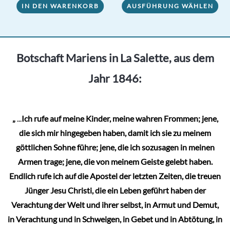
IN DEN WARENKORB
AUSFÜHRUNG WÄHLEN
Produkt
weist
mehrere
Varianten
Botschaft Mariens in La Salette, aus dem
auf.
Jahr 1846:
Die
Optionen
können
„
...
Ich rufe auf meine Kinder, meine wahren Frommen; jene,
auf
die sich mir hingegeben haben, damit ich sie zu meinem
der
göttlichen Sohne führe; jene, die ich sozusagen in meinen
Produktseite
Armen trage; jene, die von meinem Geiste gelebt haben.
gewählt
Endlich rufe ich auf die Apostel der letzten Zeiten, die treuen
werden
Jünger Jesu Christi, die ein Leben geführt haben der
Verachtung der Welt und ihrer selbst, in Armut und Demut,
in Verachtung und in Schweigen, in Gebet und in Abtötung, in