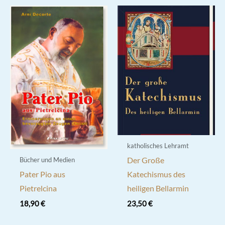
katholisches Lehramt
Bücher und Medien
Der Große
Pater Pio aus
Katechismus des
Pietrelcina
heiligen Bellarmin
18,90
€
23,50
€