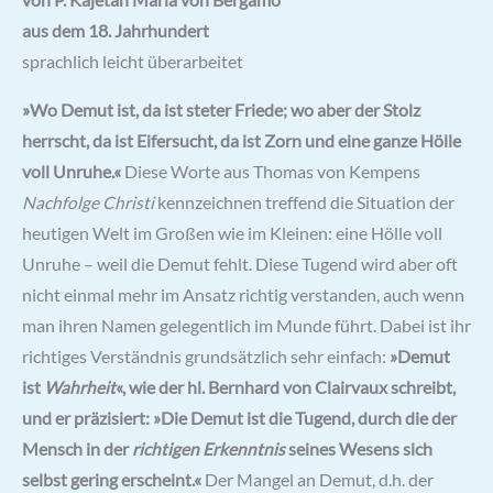
von P. Kajetan Maria von Bergamo
aus dem 18. Jahrhundert
sprachlich leicht überarbeitet
»Wo Demut ist, da ist steter Friede; wo aber der Stolz
herrscht, da ist Eifersucht, da ist Zorn und eine ganze Hölle
voll Unruhe.«
Diese Worte aus Thomas von Kempens
Nachfolge Christi
kennzeichnen treffend die Situation der
heutigen Welt im Großen wie im Kleinen: eine Hölle voll
Unruhe – weil die Demut fehlt. Diese Tugend wird aber oft
nicht einmal mehr im Ansatz richtig verstanden, auch wenn
man ihren Namen gelegentlich im Munde führt. Dabei ist ihr
richtiges Verständnis grundsätzlich sehr einfach:
»Demut
ist
Wahrheit
«, wie der hl. Bernhard von Clairvaux schreibt,
und er präzisiert: »Die Demut ist die Tugend, durch die der
Mensch in der
richtigen Erkenntnis
seines Wesens sich
selbst gering erscheint.«
Der Mangel an Demut, d.h. der