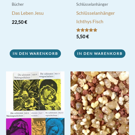
Bücher
Schlüsselanhänger
Das Leben Jesu
Schlüsselanhänger
Ichthys Fisch
22,50
€
Bewertet mit
5,50
€
5.00
von 5
IN DEN WARENKORB
IN DEN WARENKORB