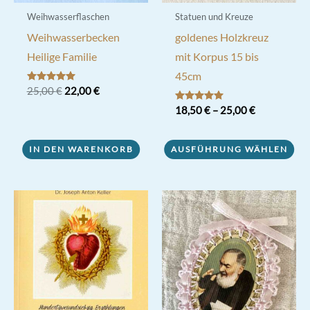
Weihwasserflaschen
Statuen und Kreuze
Weihwasserbecken
goldenes Holzkreuz
Heilige Familie
mit Korpus 15 bis
45cm
Ursprünglicher
Aktueller
Bewertet mit
25,00
€
22,00
€
5.00
Preis
Preis
von 5
Bewertet mit
18,50
€
–
25,00
€
war:
ist:
5.00
25,00 €
22,00 €.
von 5
Dieses
IN DEN WARENKORB
AUSFÜHRUNG WÄHLEN
Produkt
weist
mehrere
Varianten
auf.
Die
Optionen
können
auf