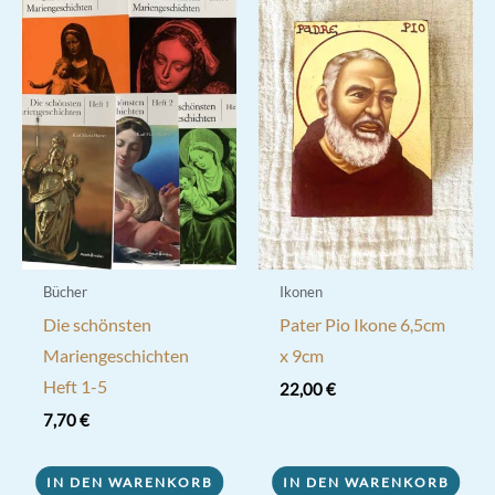
Optionen
können
auf
der
Produktseite
gewählt
werden
Bücher
Ikonen
Die schönsten
Pater Pio Ikone 6,5cm
Mariengeschichten
x 9cm
Heft 1-5
22,00
€
7,70
€
IN DEN WARENKORB
IN DEN WARENKORB