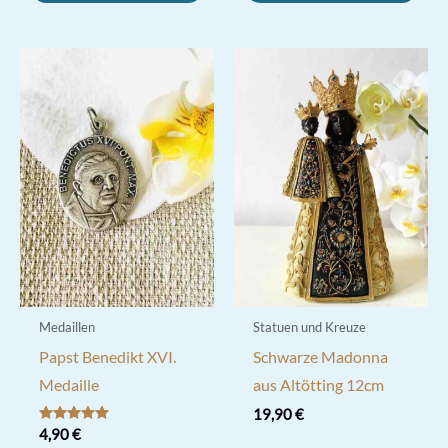
Medaillen
Statuen und Kreuze
Papst Benedikt XVI.
Schwarze Madonna
Medaille
aus Altötting 12cm
19,90
€
Bewertet mit
4,90
€
5.00