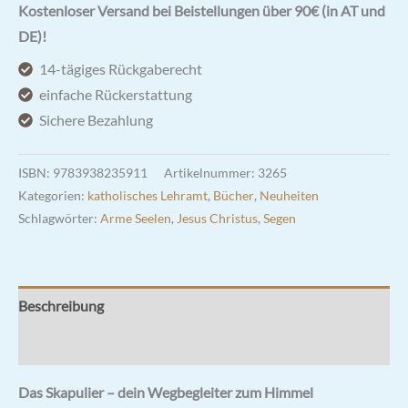
-
Kostenloser Versand bei Beistellungen über 90€ (in AT und
dein
DE)!
Wegbegleiter
14-tägiges Rückgaberecht
zum
einfache Rückerstattung
Himmel
Sichere Bezahlung
Menge
ISBN:
9783938235911
Artikelnummer:
3265
Kategorien:
katholisches Lehramt
,
Bücher
,
Neuheiten
Schlagwörter:
Arme Seelen
,
Jesus Christus
,
Segen
Beschreibung
Rezensionen (0)
Das Skapulier – dein Wegbegleiter zum Himmel