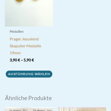
der
Produktseite
gewählt
werden
Medaillen
Prager Jesuskind
Skapulier Medaille
19mm
3,90
€
–
5,90
€
Dieses
AUSFÜHRUNG WÄHLEN
Produkt
weist
mehrere
Varianten
Ähnliche Produkte
auf.
Die