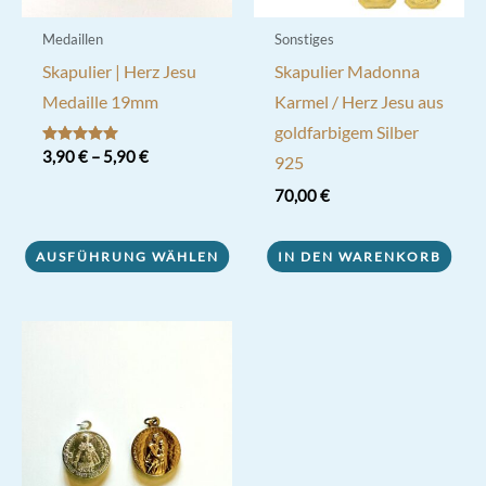
Medaillen
Sonstiges
Skapulier | Herz Jesu
Skapulier Madonna
Medaille 19mm
Karmel / Herz Jesu aus
goldfarbigem Silber
Bewertet mit
3,90
€
–
5,90
€
925
5.00
von 5
Dieses
70,00
€
Produkt
weist
AUSFÜHRUNG WÄHLEN
IN DEN WARENKORB
mehrere
Varianten
auf.
Die
Optionen
können
auf