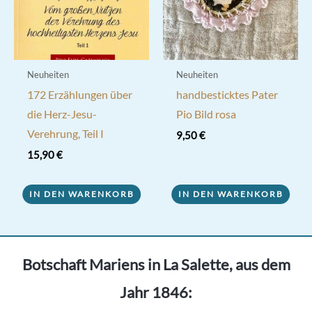
der
Produktseite
gewählt
werden
Neuheiten
Neuheiten
172 Erzählungen über
handbesticktes Pater
die Herz-Jesu-
Pio Bild rosa
Verehrung, Teil I
9,50
€
15,90
€
IN DEN WARENKORB
IN DEN WARENKORB
Botschaft Mariens in La Salette, aus dem
Jahr 1846: