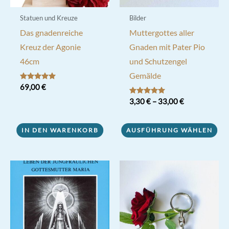
Statuen und Kreuze
Bilder
Das gnadenreiche
Muttergottes aller
Kreuz der Agonie
Gnaden mit Pater Pio
46cm
und Schutzengel
Gemälde
Bewertet mit
69,00
€
5.00
von 5
Bewertet mit
3,30
€
–
33,00
€
5.00
von 5
Dieses
IN DEN WARENKORB
AUSFÜHRUNG WÄHLEN
Produkt
weist
mehrere
Varianten
auf.
Die
Optionen