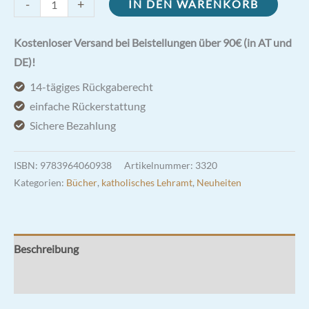
Das
-
+
IN DEN WARENKORB
Geheimnis
der
Kostenloser Versand bei Beistellungen über 90€ (in AT und
Kirche
DE)!
Jesu
14-tägiges Rückgaberecht
Christi
einfache Rückerstattung
Menge
Sichere Bezahlung
ISBN:
9783964060938
Artikelnummer:
3320
Kategorien:
Bücher
,
katholisches Lehramt
,
Neuheiten
Beschreibung
Rezensionen (0)