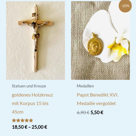
-20%
Statuen und Kreuze
Medaillen
goldenes Holzkreuz
Papst Benedikt XVI.
mit Korpus 15 bis
Medaille vergoldet
45cm
Ursprünglicher
Aktueller
6,90
€
5,50
€
Preis
Preis
war:
ist:
Bewertet mit
18,50
€
–
25,00
€
6,90 €
5,50 €.
5.00
von 5