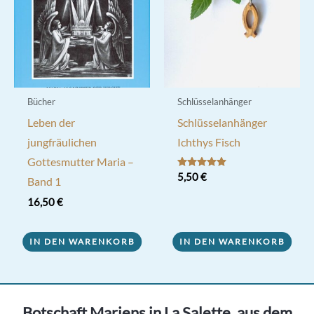
können
auf
der
Produktseite
gewählt
werden
Bücher
Schlüsselanhänger
Leben der
Schlüsselanhänger
jungfräulichen
Ichthys Fisch
Gottesmutter Maria –
Bewertet mit
5,50
€
Band 1
5.00
von 5
16,50
€
IN DEN WARENKORB
IN DEN WARENKORB
Botschaft Mariens in La Salette, aus dem