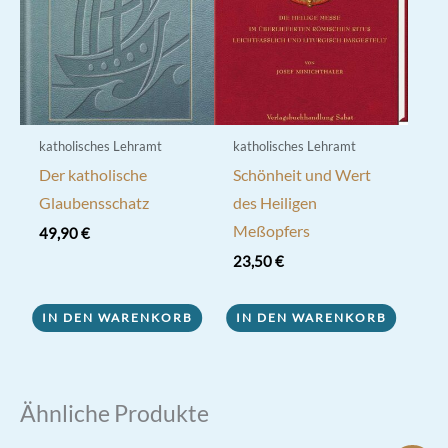
katholisches Lehramt
katholisches Lehramt
Der katholische
Schönheit und Wert
Glaubensschatz
des Heiligen
Meßopfers
49,90
€
23,50
€
IN DEN WARENKORB
IN DEN WARENKORB
Ähnliche Produkte