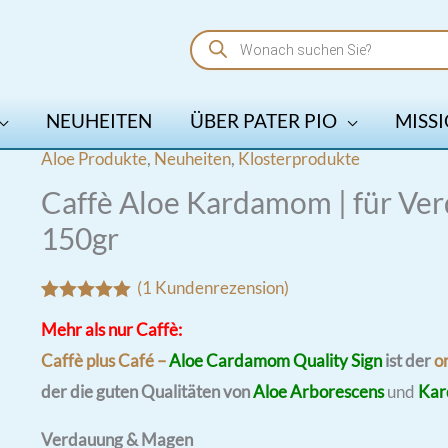
Products
search
NEUHEITEN
ÜBER PATER PIO
MISSI
Aloe Produkte
,
Neuheiten
,
Klosterprodukte
Caffè Aloe Kardamom | für Ve
150gr
(
1
Kundenrezension)
Bewertet mit
1
Mehr als nur Caffè:
5.00
von 5,
basierend
Caffè plus Café –
Aloe Cardamom Quality Sign
ist der
or
auf
Kundenbewertung
der die guten Qualitäten von
Aloe Arborescens
und
Kar
Verdauung & Magen