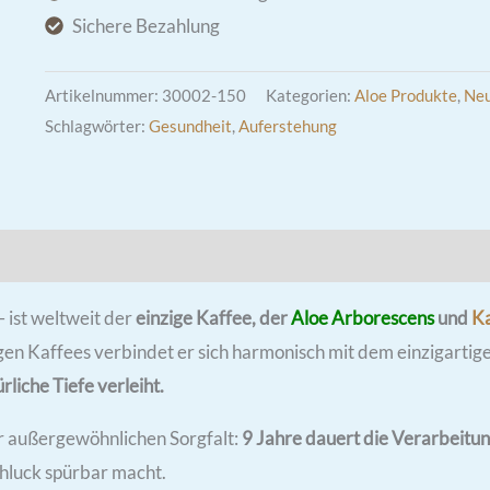
Verdauung
Sichere Bezahlung
&
Wohlbefinden
Artikelnummer:
30002-150
Kategorien:
Aloe Produkte
,
Neu
|
Schlagwörter:
Gesundheit
,
Auferstehung
150gr
Menge
Rezensionen (1)
– ist weltweit der
einzige Kaffee, der
Aloe Arborescens
und
K
en Kaffees verbindet er sich harmonisch mit dem einzigartig
liche Tiefe verleiht.
er außergewöhnlichen Sorgfalt:
9 Jahre
dauert die Verarbeitun
chluck spürbar macht.