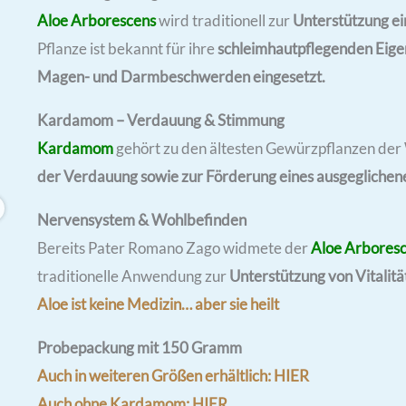
Aloe Arborescens
wird traditionell zur
Unterstützung e
Pflanze ist bekannt für ihre
schleimhautpflegenden Eigen
Magen- und Darmbeschwerden eingesetzt.
Kardamom – Verdauung & Stimmung
Kardamom
gehört zu den ältesten Gewürzpflanzen der
der Verdauung sowie zur Förderung eines ausgeglichen
Nervensystem & Wohlbefinden
Bereits Pater Romano Zago widmete der
Aloe Arbores
traditionelle Anwendung zur
Unterstützung von Vitalit
Aloe ist keine Medizin… aber sie heilt
Probepackung mit 150 Gramm
Auch in weiteren Größen erhältlich: HIER
Auch ohne Kardamom: HIER