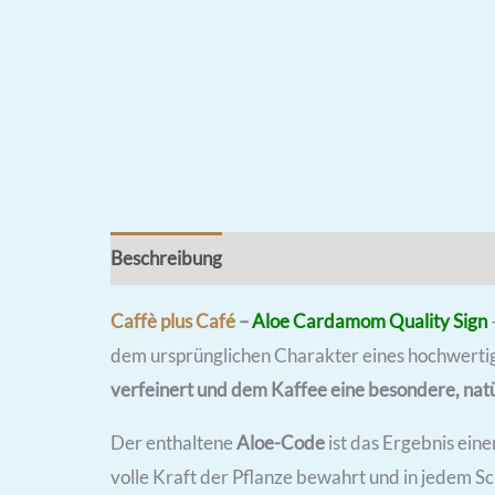
Beschreibung
Inhaltsstoffe
Zubereitung
Caffè plus Café
–
Aloe Cardamom Quality Sign
dem ursprünglichen Charakter eines hochwertig
verfeinert und dem Kaffee eine besondere, natür
Der enthaltene
Aloe-Code
ist das Ergebnis ein
volle Kraft der Pflanze bewahrt und in jedem S