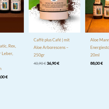
Caffè plus Café | mit
Aloe Manni
atic, Rex,
Aloe Arborescens –
Energiesto
r Leber,
250gr
20ml
Ursprünglicher
Aktueller
40,90
€
36,90
€
88,00
€
Preis
Preis
m
war:
ist:
,00
€
40,90 €
36,90 €.