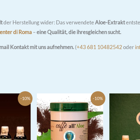
lt
der Herstellung wider: Das verwendete
Aloe-Extrakt
entste
enter di Roma
–
eine Qualität, die ihresgleichen sucht.
-mail Kontakt mit uns aufnehmen.
(
+43 681 10482542
oder
in
-10%
-10%