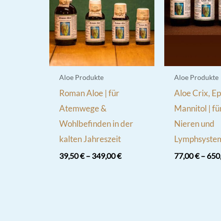
Aloe Produkte
Aloe Produkte
Roman Aloe | für
Aloe Crix, Ep
Atemwege &
Mannitol | fü
Wohlbefinden in der
Nieren und
kalten Jahreszeit
Lymphsyste
39,50
€
–
349,00
€
77,00
€
–
650
Dieses
Dieses
Produkt
Produkt
weist
weist
mehrere
mehrere