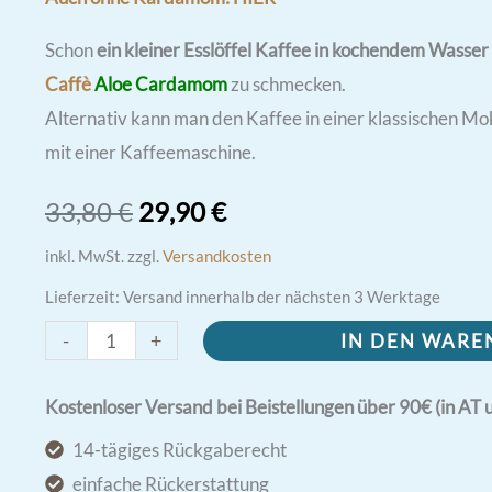
Schon
ein kleiner Esslöffel Kaffee in kochendem Wasser
Caffè
Aloe
Cardamom
zu schmecken.
Alternativ kann man den Kaffee in einer klassischen Mo
mit einer Kaffeemaschine.
Ursprünglicher
Aktueller
33,80
€
29,90
€
Preis
Preis
inkl. MwSt.
zzgl.
Versandkosten
Lieferzeit:
Versand innerhalb der nächsten 3 Werktage
war:
ist:
Caffè
-
+
IN DEN WAR
33,80 €
29,90 €.
Aloe
Kardamom
Kostenloser Versand bei Beistellungen über 90€ (in AT 
|
14-tägiges Rückgaberecht
für
einfache Rückerstattung