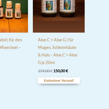
tol | für den
Aloe C + Aloe G | für
ffwechsel –
Magen, Schleimhäute
& Hals – Aloe C + Aloe
G je 20ml
Ursprünglicher
Aktueller
159,00
€
150,00
€
Preis
Preis
war:
ist:
Kostenloser Versand!
159,00 €
150,00 €.