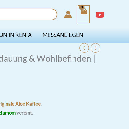
ON IN KENIA
MESSANLIEGEN
rdauung & Wohlbefinden |
iginale Aloe Kaffee
,
damom
vereint.