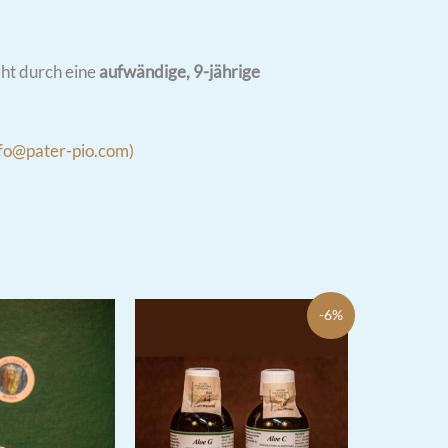
ht durch eine
aufwändige, 9-jährige
fo@pater-pio.com)
-6%