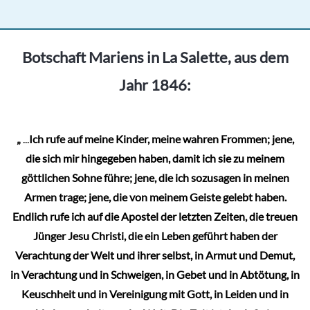
weist
mehrere
Varianten
Botschaft Mariens in La Salette, aus dem
auf.
Jahr 1846:
Die
Optionen
können
„
...
Ich rufe auf meine Kinder, meine wahren Frommen; jene,
auf
die sich mir hingegeben haben, damit ich sie zu meinem
der
göttlichen Sohne führe; jene, die ich sozusagen in meinen
Produktseite
Armen trage; jene, die von meinem Geiste gelebt haben.
gewählt
Endlich rufe ich auf die Apostel der letzten Zeiten, die treuen
werden
Jünger Jesu Christi, die ein Leben geführt haben der
Verachtung der Welt und ihrer selbst, in Armut und Demut,
in Verachtung und in Schweigen, in Gebet und in Abtötung, in
Keuschheit und in Vereinigung mit Gott, in Leiden und in