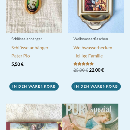
auf
der
Produktseite
gewählt
werden
Schlüsselanhänger
Weihwasserflaschen
Schlüsselanhänger
Weihwasserbecken
Pater Pio
Heilige Familie
5,50
€
Ursprünglicher
Aktueller
Bewertet mit
25,00
€
22,00
€
5.00
Preis
Preis
von 5
war:
ist:
25,00 €
22,00 €.
IN DEN WARENKORB
IN DEN WARENKORB