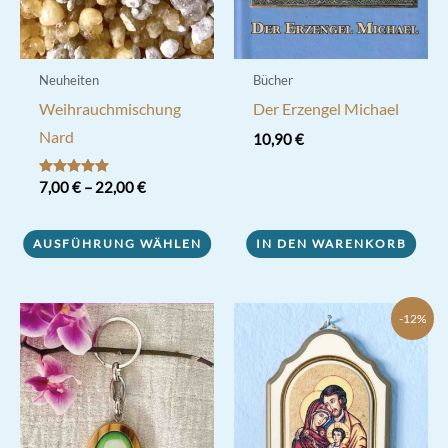
werden
Neuheiten
Bücher
Weihrauchmischung
Der Erzengel Michael
Nard
10,90
€
Bewertet mit
7,00
€
–
22,00
€
5.00
von 5
Dieses
AUSFÜHRUNG WÄHLEN
IN DEN WARENKORB
Produkt
weist
mehrere
-12%
Varianten
auf.
Die
Optionen
können