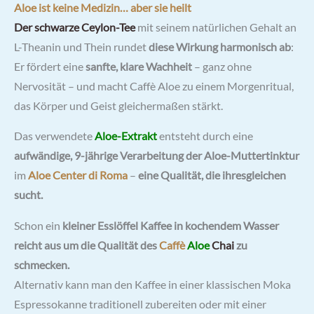
Aloe ist keine Medizin… aber sie heilt
Der schwarze Ceylon-Tee
mit seinem natürlichen Gehalt an
L-Theanin und Thein rundet
diese Wirkung harmonisch ab
:
Er fördert eine
sanfte, klare Wachheit
– ganz ohne
Nervosität – und macht Caffè Aloe zu einem Morgenritual,
das Körper und Geist gleichermaßen stärkt.
Das verwendete
Aloe-Extrakt
entsteht durch eine
aufwändige, 9-jährige Verarbeitung der Aloe-Muttertinktur
im
Aloe Center di Roma
–
eine Qualität, die ihresgleichen
sucht.
Schon ein
kleiner Esslöffel Kaffee in kochendem Wasser
reicht aus um die Qualität des
Caffè
Aloe
Chai
zu
schmecken.
Alternativ kann man den Kaffee in einer klassischen Moka
Espressokanne traditionell zubereiten oder mit einer