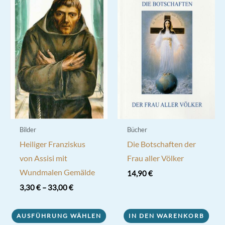
Bilder
Bücher
Heiliger Franziskus
Die Botschaften der
von Assisi mit
Frau aller Völker
Wundmalen Gemälde
14,90
€
3,30
€
–
33,00
€
Dieses
AUSFÜHRUNG WÄHLEN
IN DEN WARENKORB
Produkt