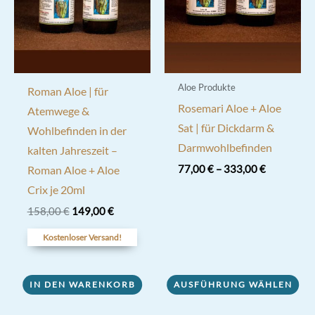
Aloe Produkte
Roman Aloe | für
Rosemari Aloe + Aloe
Atemwege &
Sat | für Dickdarm &
Wohlbefinden in der
Darmwohlbefinden
kalten Jahreszeit –
77,00
€
–
333,00
€
Roman Aloe + Aloe
Dieses
Crix je 20ml
Produkt
Ursprünglicher
Aktueller
158,00
€
149,00
€
Preis
Preis
weist
war:
ist:
Kostenloser Versand!
mehrere
158,00 €
149,00 €.
Varianten
IN DEN WARENKORB
AUSFÜHRUNG WÄHLEN
auf.
Die