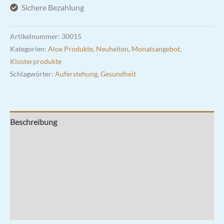
Arborescens
Sichere Bezahlung
und
Schwarztee
Artikelnummer:
30015
Menge
Kategorien:
Aloe Produkte
,
Neuheiten
,
Monatsangebot
,
Klosterprodukte
Schlagwörter:
Auferstehung
,
Gesundheit
Beschreibung
Inhaltsstoffe
Zusätzliche Informationen
Rezensionen (0)
Hersteller & Hinweise