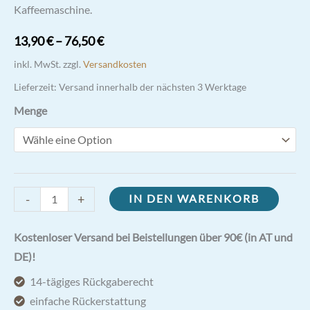
Kaffeemaschine.
13,90
€
–
76,50
€
inkl. MwSt.
zzgl.
Versandkosten
Lieferzeit:
Versand innerhalb der nächsten 3 Werktage
Menge
Caffè
-
+
IN DEN WARENKORB
Aloe
Chai
Kostenloser Versand bei Beistellungen über 90€ (in AT und
|
DE)!
mit
14-tägiges Rückgaberecht
Aloe
einfache Rückerstattung