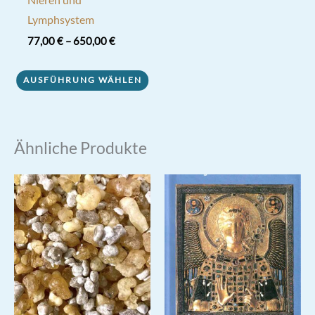
Lymphsystem
77,00
€
–
650,00
€
Dieses
AUSFÜHRUNG WÄHLEN
Produkt
weist
mehrere
Varianten
Ähnliche Produkte
auf.
Die
Optionen
können
auf
der
Produktseite
gewählt