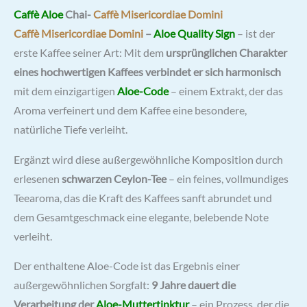
Caffè Aloe
Chai-
Caffè Misericordiae Domini
Caffè Misericordiae Domini
–
Aloe Quality Sign
– ist der
erste Kaffee seiner Art: Mit dem
ursprünglichen Charakter
eines hochwertigen Kaffees
verbindet er sich harmonisch
mit dem einzigartigen
Aloe-Code
– einem Extrakt, der das
Aroma verfeinert und dem Kaffee eine besondere,
natürliche Tiefe verleiht.
Ergänzt wird diese außergewöhnliche Komposition durch
erlesenen
schwarzen Ceylon-Tee
– ein feines, vollmundiges
Teearoma, das die Kraft des Kaffees sanft abrundet und
dem Gesamtgeschmack eine elegante, belebende Note
verleiht.
Der enthaltene Aloe-Code ist das Ergebnis einer
außergewöhnlichen Sorgfalt:
9 Jahre
dauert die
Verarbeitung der
Aloe-Muttertinktur
– ein Prozess, der die