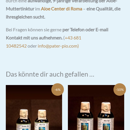
durch eine
aufwändige, 9-jährige Verarbeitung der Aloe-
Muttertinktur
im
Aloe Center di Roma
–
eine Qualität, die
ihresgleichen sucht.
Bei Fragen können sie gerne
per Telefon oder E-mail
Kontakt mit uns aufnehmen.
(
+43 681
10482542
oder
info@pater-pio.com)
Das könnte dir auch gefallen …
-6%
-10%