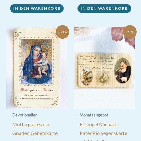
war:
ist:
war:
ist:
5,70 €
2,50 €.
1,80 €
1,20 €.
IN DEN WARENKORB
IN DEN WARENKORB
-33%
-27%
Devotionalien
Monatsangebot
Muttergottes der
Erzengel Michael –
Gnaden Gebetskarte
Pater Pio Segenskarte