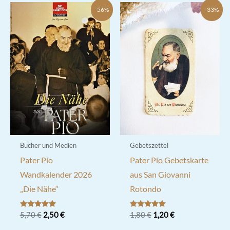
-56%
-33%
Bücher und Medien
Gebetszettel
Pater Pio
Pater Pio Gebetskarte
Wandkalender 2026
aus San Giovanni
„Die Nähe“
Rotondo
Ursprünglicher
Aktueller
Ursprünglicher
Aktueller
Bewertet mit
5,70
€
2,50
€
Bewertet mit
1,80
€
1,20
€
5.00
5.00
Preis
Preis
Preis
Preis
von 5
von 5