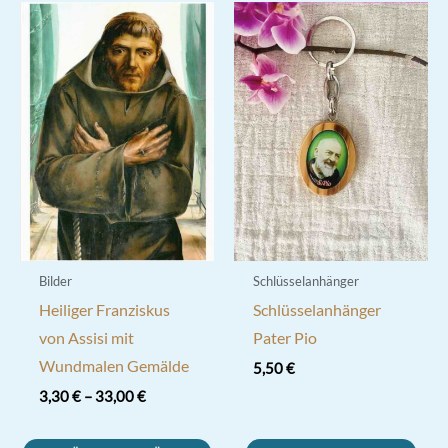
Varianten
auf.
Die
Optionen
können
auf
der
Produktseite
gewählt
werden
Bilder
Schlüsselanhänger
Heiliger Franziskus
Schlüsselanhänger
von Assisi mit
Pater Pio
Wundmalen Gemälde
5,50
€
3,30
€
–
33,00
€
Dieses