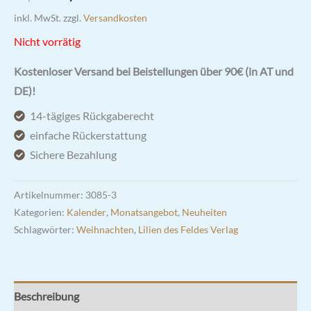
Preis
Preis
inkl. MwSt.
zzgl.
Versandkosten
war:
ist:
Nicht vorrätig
18,50 €
12,50 €.
Kostenloser Versand bei Beistellungen über 90€ (in AT und
DE)!
14-tägiges Rückgaberecht
einfache Rückerstattung
Sichere Bezahlung
Artikelnummer:
3085-3
Kategorien:
Kalender
,
Monatsangebot
,
Neuheiten
Schlagwörter:
Weihnachten
,
Lilien des Feldes Verlag
Beschreibung