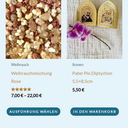
Weihrauch
Ikonen
Weihrauchmischung
Pater Pio Diptychon
Rose
5,5×8,5cm
5,50
€
Bewertet mit
7,00
€
–
22,00
€
5.00
von 5
Dieses
AUSFÜHRUNG WÄHLEN
IN DEN WARENKORB
Produkt
weist
mehrere