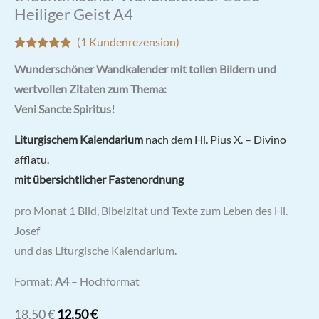
Heiliger Geist A4
(
1
Kundenrezension)
Bewertet mit
1
Wunderschöner Wandkalender mit tollen Bildern und
5.00
von 5,
basierend
wertvollen Zitaten zum Thema:
auf
Kundenbewertung
Veni Sancte Spiritus!
Liturgischem Kalendarium
nach dem Hl. Pius X. – Divino
afflatu.
mit übersichtlicher Fastenordnung
pro Monat 1 Bild, Bibelzitat und Texte zum Leben des Hl.
Josef
und das Liturgische Kalendarium.
Format:
A4
– Hochformat
Ursprünglicher
Aktueller
18,50
€
12,50
€