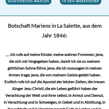
AUSFÜHRUNG WÄHLEN
IN DEN WARENKORB
Produkt
weist
mehrere
Varianten
Botschaft Mariens in La Salette, aus dem
auf.
Jahr 1846:
Die
Optionen
können
„
...
Ich rufe auf meine Kinder, meine wahren Frommen; jene,
auf
die sich mir hingegeben haben, damit ich sie zu meinem
der
göttlichen Sohne führe; jene, die ich sozusagen in meinen
Produktseite
Armen trage; jene, die von meinem Geiste gelebt haben.
gewählt
Endlich rufe ich auf die Apostel der letzten Zeiten, die treuen
werden
Jünger Jesu Christi, die ein Leben geführt haben der
Verachtung der Welt und ihrer selbst, in Armut und Demut,
in Verachtung und in Schweigen, in Gebet und in Abtötung, in
Keuschheit und in Vereinigung mit Gott, in Leiden und in