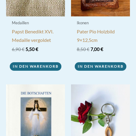
Medaillen
Ikonen
Papst Benedikt XVI.
Pater Pio Holzbild
Medaille vergoldet
9×12,5cm
Ursprünglicher
Aktueller
Ursprünglicher
Aktueller
6,90
€
5,50
€
8,50
€
7,00
€
Preis
Preis
Preis
Preis
war:
ist:
war:
ist:
6,90 €
5,50 €.
8,50 €
7,00 €.
IN DEN WARENKORB
IN DEN WARENKORB