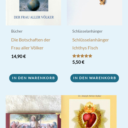
Bücher
Schlüsselanhänger
Die Botschaften der
Schlüsselanhänger
Frau aller Völker
Ichthys Fisch
14,90
€
Bewertet mit
5,50
€
5.00
von 5
IN DEN WARENKORB
IN DEN WARENKORB