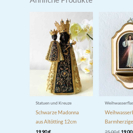
Statuen und Kreuze
Weihwasserfla
Schwarze Madonna
Weihwasser
aus Altötting 12cm
Barmherzige
Urspr
19,90
€
25,00
€
19,0