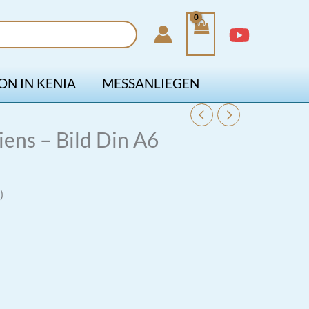
ON IN KENIA
MESSANLIEGEN
ens – Bild Din A6
)