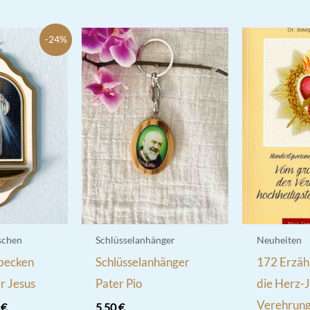
-24%
schen
Schlüsselanhänger
Neuheiten
becken
Schlüsselanhänger
172 Erzäh
r Jesus
Pater Pio
die Herz-J
Verehrung, 
ünglicher
Aktueller
0
€
5,50
€