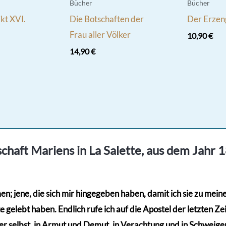
Bücher
Bücher
kt XVI.
Die Botschaften der
Der Erzen
Frau aller Völker
10,90
€
14,90
€
chaft Mariens in La Salette, aus dem Jahr 
; jene, die sich mir hingegeben haben, damit ich sie zu meinem
gelebt haben. Endlich rufe ich auf die Apostel der letzten Zeit
r selbst, in Armut und Demut, in Verachtung und in Schweigen,