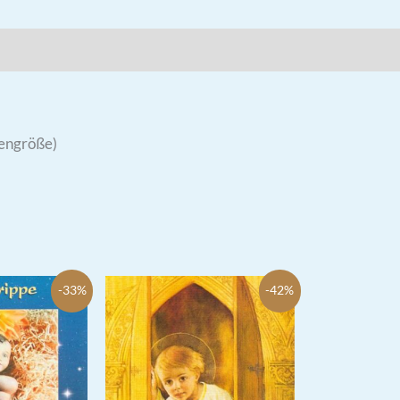
tengröße)
-33%
-42%