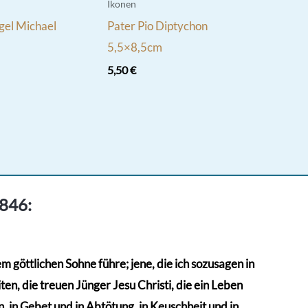
werden
Ikonen
gel Michael
Pater Pio Diptychon
5,5×8,5cm
5,50
€
1846:
 göttlichen Sohne führe; jene, die ich sozusagen in
en, die treuen Jünger Jesu Christi, die ein Leben
 in Gebet und in Abtötung, in Keuschheit und in