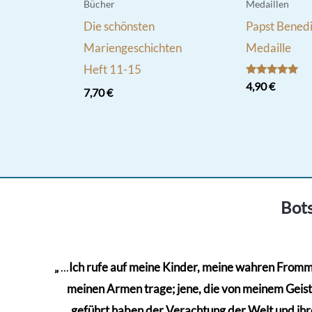
Bücher
Medaillen
Die schönsten
Papst Benedi
Mariengeschichten
Medaille
Heft 11-15
Bewertet
4,90
€
7,70
€
mit
5.00
von 5
Bots
„
...
Ich rufe auf meine Kinder, meine wahren Frommen
meinen Armen trage; jene, die von meinem Geiste 
geführt haben der Verachtung der Welt und ihre