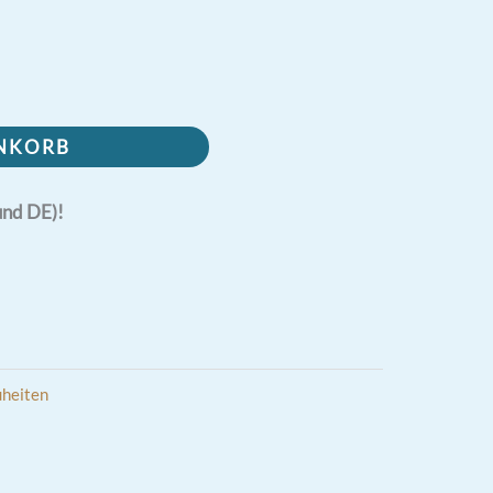
ENKORB
und DE)!
heiten