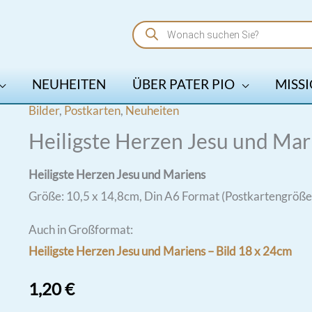
Products
search
NEUHEITEN
ÜBER PATER PIO
MISSI
Bilder
,
Postkarten
,
Neuheiten
Heiligste Herzen Jesu und Mari
Heiligste Herzen Jesu und Mariens
Größe: 10,5 x 14,8cm, Din A6 Format (Postkartengröße
Auch in Großformat:
Heiligste Herzen Jesu und Mariens – Bild 18 x 24cm
1,20
€