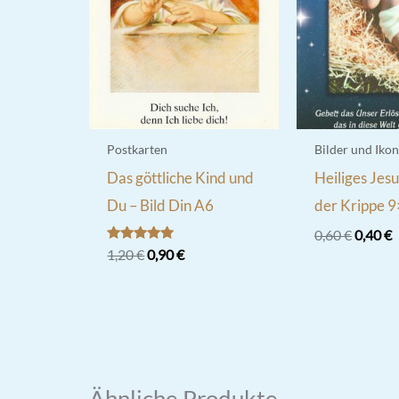
Postkarten
Bilder und Iko
Das göttliche Kind und
Heiliges Jesu
Du – Bild Din A6
der Krippe 
Ursprü
A
0,60
€
0,40
€
Preis
P
Bewertet
Ursprünglicher
Aktueller
1,20
€
0,90
€
mit
war:
i
Preis
Preis
5.00
0,60 €
0
war:
ist:
von 5
1,20 €
0,90 €.
Ähnliche Produkte