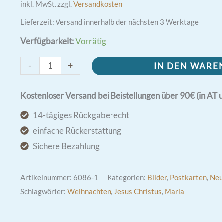
inkl. MwSt.
zzgl.
Versandkosten
Lieferzeit:
Versand innerhalb der nächsten 3 Werktage
Verfügbarkeit:
Vorrätig
Heiligste
-
+
IN DEN WAR
Herzen
Jesu
Kostenloser Versand bei Beistellungen über 90€ (in AT 
und
14-tägiges Rückgaberecht
Mariens
einfache Rückerstattung
-
Sichere Bezahlung
Bild
Din
Artikelnummer:
6086-1
Kategorien:
Bilder
,
Postkarten
,
Neu
A6
Schlagwörter:
Weihnachten
,
Jesus Christus
,
Maria
Menge