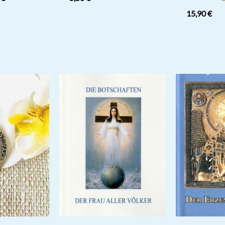
Preis
15,90
€
ist:
 €
19,00 €.