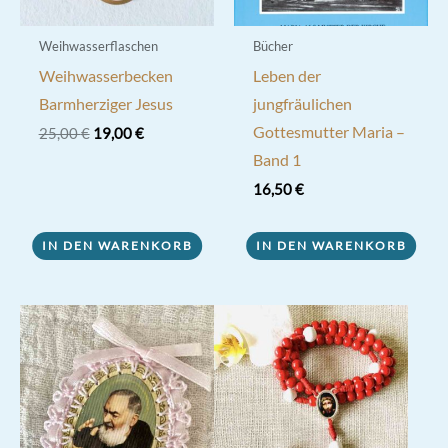
gewählt
werden
Weihwasserflaschen
Bücher
Weihwasserbecken
Leben der
Barmherziger Jesus
jungfräulichen
Gottesmutter Maria –
Ursprünglicher
Aktueller
25,00
€
19,00
€
Preis
Preis
Band 1
war:
ist:
25,00 €
19,00 €.
16,50
€
IN DEN WARENKORB
IN DEN WARENKORB