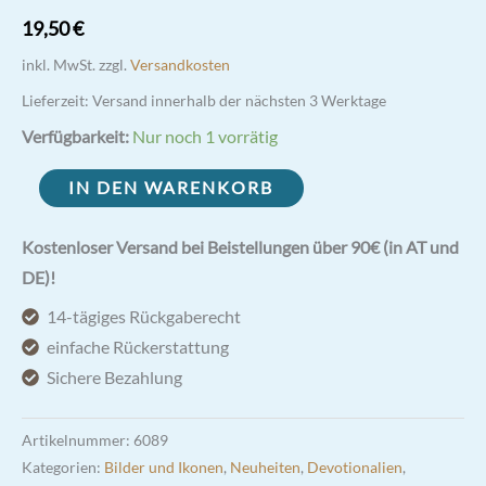
19,50
€
inkl. MwSt.
zzgl.
Versandkosten
Lieferzeit:
Versand innerhalb der nächsten 3 Werktage
Verfügbarkeit:
Nur noch 1 vorrätig
goldfarbener
IN DEN WARENKORB
Wandteppich
Pater
Kostenloser Versand bei Beistellungen über 90€ (in AT und
Pio
DE)!
40x30
14-tägiges Rückgaberecht
cm
einfache Rückerstattung
Menge
Sichere Bezahlung
Artikelnummer:
6089
Kategorien:
Bilder und Ikonen
,
Neuheiten
,
Devotionalien
,