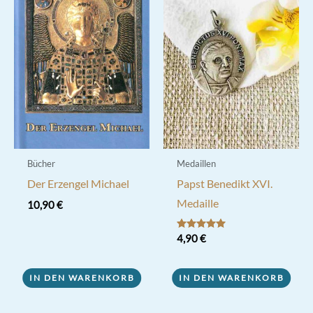
Bücher
Medaillen
Der Erzengel Michael
Papst Benedikt XVI.
Medaille
10,90
€
Bewertet mit
4,90
€
5.00
von 5
IN DEN WARENKORB
IN DEN WARENKORB