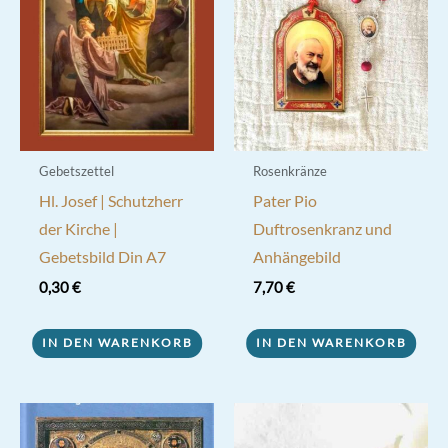
Gebetszettel
Rosenkränze
Hl. Josef | Schutzherr
Pater Pio
der Kirche |
Duftrosenkranz und
Gebetsbild Din A7
Anhängebild
0,30
€
7,70
€
IN DEN WARENKORB
IN DEN WARENKORB