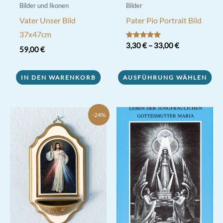
Bilder und Ikonen
Bilder
Vater Unser Bild
Pater Pio Portrait Bild
37x47cm
Bewertet mit
3,30
€
–
33,00
€
59,00
€
5.00
von 5
Dieses
Produkt
IN DEN WARENKORB
AUSFÜHRUNG WÄHLEN
weist
mehrere
-24%
Varianten
auf.
Die
Optionen
können
auf
der
Produktseite